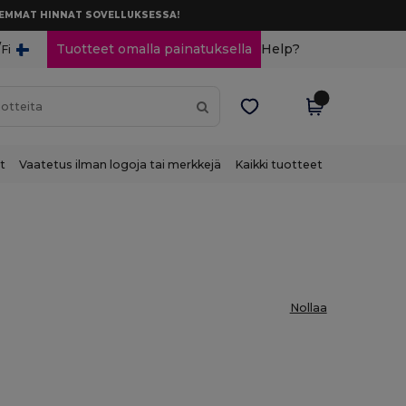
AREMMAT HINNAT SOVELLUKSESSA!
/
Tuotteet omalla painatuksella
Help?
Fi
t
Vaatetus ilman logoja tai merkkejä
Kaikki tuotteet
Nollaa