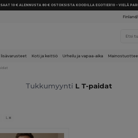
SAAT 10 € ALENNUSTA 80 € OSTOKSISTA KOODILLA EGOTIER10 – VIELÄ P
Finland
 lisävarusteet
Koti ja keittiö
Urheilu ja vapaa-aika
Mainostuottee
aidat
Tukkumyynti
L T-paidat
L