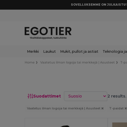
SOVELLUKSEMME ON JULKAISTU! 
Merkki
Laukut
Mukit, pullot ja astiat
Teknologia ja
Home
Vaatetus ilman logoja tai merkkejä | Asusteet
T-p
Lajittele
Suodattimet
2 results.
Vaatetus ilman logoja tai merkkejä | Asusteet
T-paidat