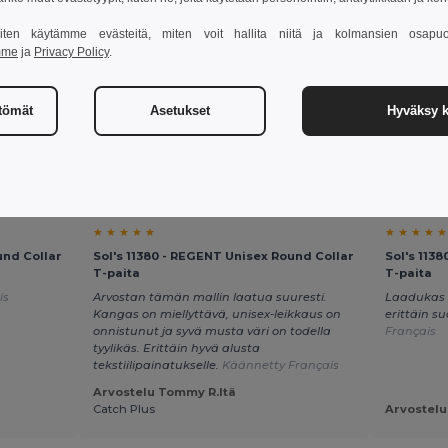
 miten käytämme evästeitä, miten voit hallita niitä ja kolmansien osapuo
mme
ja
Privacy Policy
.
sää Ostokoriin
ttömät
Asetukset
Hyväksy k
Asiakkaiden arvostelut
★ ★ ★ ★ ★
★ ★ ★ ★ ★
und Collar
Sol's 11380 - REGENT Unisex Round Collar
Sol's 113
T-paita
T-paita
is
Arvostan tämän mallin laatua suuresti.
Laadukas 
Kangas on miellyttävä, unisex-leikkaus on
erittäin s
onnistunut ja syvä musta väri on todella
Français
tyylikäs. Erittäin hyvä alusta
tekstiilipainatukselle.
Käännetty Français
Arvostelu Tommy R.ltä
Catch Plus
Arvostelu