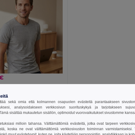
 €
Miesten lyhythihainen T-paita kammattua puuvillaa
0186
eitä
tää sekä omia että kolmannen osapuolen evästeitä parantaakseen sivuston y
uksesi, analysoidakseen verkkosivun suorituskykyä ja tarjotakseen suju
ämä sisältää mukautetun sisällön, optimoidut vuorovaikutukset sivustomme kans
setuksiasi milloin tahansa. Välttämättömiä evästeitä, jotka ovat tarpeen verkkosiv
stä, koska ne ovat välttämättömiä verkkosivuston toiminnan varmistamiseksi. Vo
äänkö muut evästetyypit, kuten ne, joita käytetään personointiin, analytiikkaan ja ko