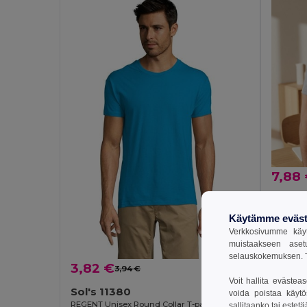
7,88
Egotier 3
Käytämme eväst
Verkkosivumme käyt
muistaakseen aset
selauskokemuksen. T
3,82 €
3,94 €
-3%
Voit hallita evästea
Sol's 11380
voida poistaa käytö
REGENT Unisex Round Collar T-paita
sallitaanko tai estet