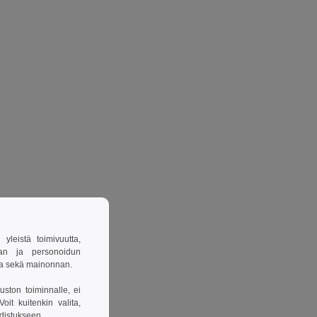
leistä toimivuutta,
van ja personoidun
sa sekä mainonnan.
uston toiminnalle, ei
it kuitenkin valita,
hdistukseen.