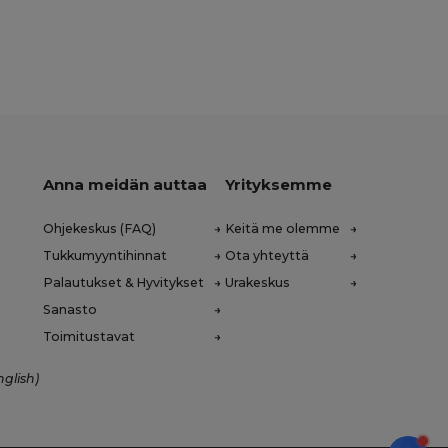
Anna meidän auttaa
Yrityksemme
Ohjekeskus (FAQ)
Keitä me olemme
Tukkumyyntihinnat
Ota yhteyttä
Palautukset & Hyvitykset
Urakeskus
Sanasto
Toimitustavat
nglish)