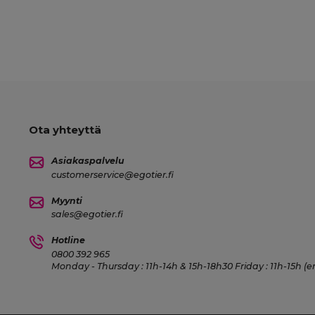
Ota yhteyttä
Asiakaspalvelu
customerservice@egotier.fi
Myynti
sales@egotier.fi
Hotline
0800 392 965
Monday - Thursday : 11h-14h & 15h-18h30 Friday : 11h-15h (e