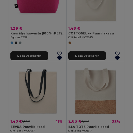
1,29 €
1,48 €
Kierrätyshuovasta (100% rPET) valmistettu monikäyttölaukku
COTTONEL ++ Puuvillakassi
Egotier 92381
GiftRetail MO9845
Lisää Ostokoriin
Lisää Ostokoriin
1,40 €
2,63 €
-11%
-23%
1,57 €
3,41 €
ZEVRA Puuvilla kassi
ILLA TOTE Puuvilla kassi
GiftRetail MO6437
GiftRetail MO9517