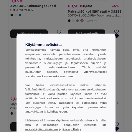
0,83 €
68,50 €
-4%
APO BAG Kuitukangaskassi
71,27 €
GiftRetail MO8959
Paketti 50 kpl GiftRetail MO9268
COTTONEL COLOUR + Puuvilla ostoskassi
+20 Värit
Lisää Ostokoriin
Lisää Ostokoriin
Käytämme evästeitä
Verkkosivumme käyttää sekä omia että kolmannen
osapuolen evästeitä parantaakseen sivuston yleistä
toimivuutta, muistaakseen asetuksesi, analysoidakseen
verkkosivun suorituskykyä ja tarjotakseen sujuvan ja
personoidun selauskokemuksen. Tämä sisältää
mukautetun sisällön, optimoidut vuorovaikutukset
sivustomme kanssa sekä mainonnan.
Voit hallita evästeasetuksiasi milloin tahansa.
Välttämättömiä evästeitä, jotka ovat tarpeen verkkosivuston
toiminnalle, ei voida poistaa käytöstä, koska ne ovat
1,46 €
2,14 €
välttämättömiä verkkosivuston toiminnan varmistamiseksi.
-49%
4,21 €
Voit kuitenkin valita, sallitaanko tai estetäänkö muut
Monikäyttöinen pussi tehty kierrätetystä puuvillasta (70%) ja polyesteri (30% rPET) (140 g/m²)
NATA Ekologinen RPET Kestokassi Pitkillä Kahvoilla
evästetyypit, kuten ne, joita käytetään personointiin,
Egotier 92077
GiftRetail MO6660
analytiikkaan ja kohdistukseen.
Lisätietoja siitä, miten käytämme evästeitä, miten voit hallita
niitä ja kolmansien osapuolten evästeitä, lue
Lisää Ostokoriin
Lisää Ostokoriin
evästekäytännössämme
ja
Privacy Policy
.