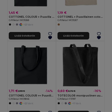
1,45 €
1,19 €
COTTONEL COLOUR + Puuvilla ostoskassi
COTTONEL + Puuvillainen ostoskassi
GiftRetail MO9268
GiftRetail MO9267
+20 Värit
Lisää Ostokoriin
Lisää Ostokoriin
1,71 €
0,60 €
-14%
-16%
1,98 €
0,72 €
COTTONEL COLOUR ++ Puuvillakassi MO9846-
TOTECOLOR monipuolinen uudelleenkäytettävä ostos- ja rantakassi
GiftRetail MO9846
GiftRetail IT3787
+20 Värit
+11 Värit