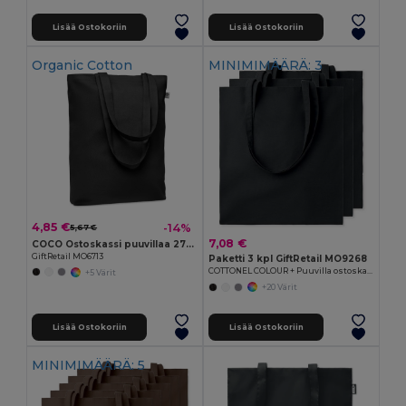
Lisää Ostokoriin
Lisää Ostokoriin
Organic Cotton
MINIMIMÄÄRÄ: 3
4,85 €
-14%
5,67 €
7,08 €
COCO Ostoskassi puuvillaa 270 gr/m²
GiftRetail MO6713
Paketti 3 kpl GiftRetail MO9268
COTTONEL COLOUR + Puuvilla ostoskassi
+5 Värit
+20 Värit
Lisää Ostokoriin
Lisää Ostokoriin
MINIMIMÄÄRÄ: 5