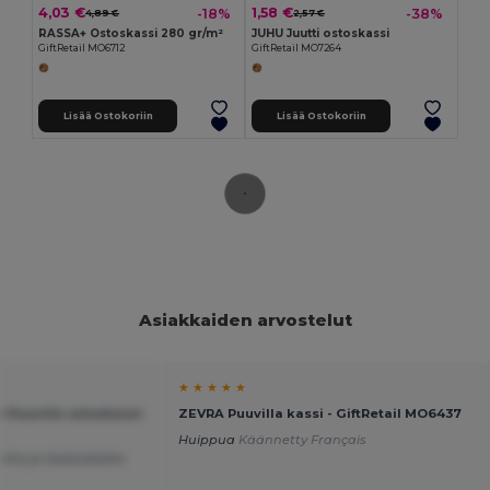
4,03 €
1,58 €
-18%
-38%
4,89 €
2,57 €
RASSA+ Ostoskassi 280 gr/m²
JUHU Juutti ostoskassi
GiftRetail MO6712
GiftRetail MO7264
Lisää Ostokoriin
Lisää Ostokoriin
Asiakkaiden arvostelut
★ ★ ★ ★ ★
Puuvilla ostoskassi
ZEVRA Puuvilla kassi - GiftRetail MO6437
Huippua
Käännetty Français
niita ja laadukkaita