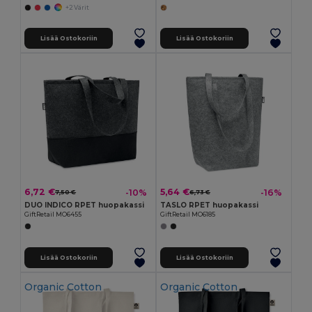
+2 Värit
Lisää Ostokoriin
Lisää Ostokoriin
6,72 €
5,64 €
-10%
-16%
7,50 €
6,73 €
DUO INDICO RPET huopakassi
TASLO RPET huopakassi
GiftRetail MO6455
GiftRetail MO6185
Lisää Ostokoriin
Lisää Ostokoriin
Organic Cotton
Organic Cotton