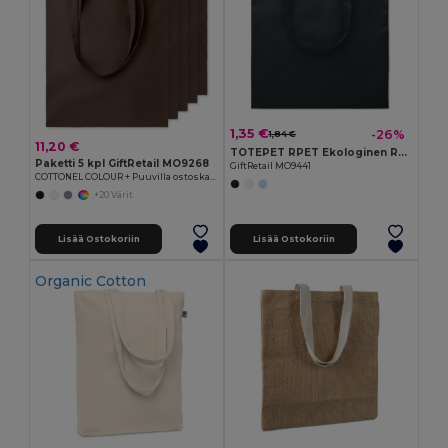
1,35 €
-26%
1,84 €
11,20 €
TOTEPET RPET Ekologinen RPET Ostoskassi Pitkillä Kahvoilla
Paketti 5 kpl GiftRetail MO9268
GiftRetail MO9441
COTTONEL COLOUR + Puuvilla ostoskassi
+20 Värit
Lisää Ostokoriin
Lisää Ostokoriin
Organic Cotton