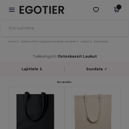
×
Egotier-sovellus
Hae sovellus
Paremmat hinnat appissa!
Home
Vaatetus ilman logoja tai merkkejä | Asusteet
Laukut
Ostoskassit
Tukkumyynti
Ostoskassit Laukut
Lajittele
Suodata
✓
62 results.