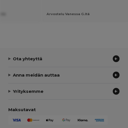
.ltä
Arvostelu Vanessa G.ltä
Ota yhteyttä
Anna meidän auttaa
Yrityksemme
Maksutavat