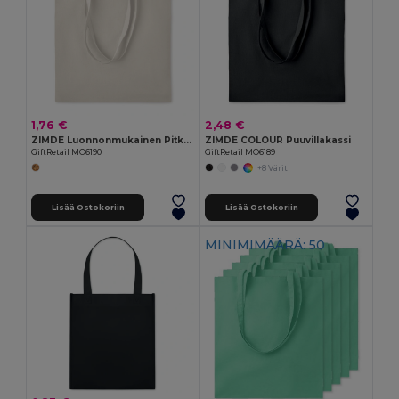
1,76 €
2,48 €
ZIMDE Luonnonmukainen Pitkähihnainen Ostoskassi
ZIMDE COLOUR Puuvillakassi
GiftRetail MO6190
GiftRetail MO6189
+8 Värit
Lisää Ostokoriin
Lisää Ostokoriin
MINIMIMÄÄRÄ: 50