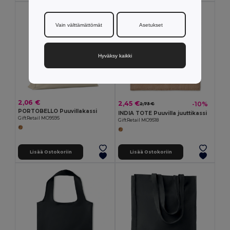
Vain välttämättömät
Asetukset
Hyväksy kaikki
2,06 €
2,45 €
-10%
2,73 €
PORTOBELLO Puuvillakassi
INDIA TOTE Puuvilla juuttikassi
GiftRetail MO9595
GiftRetail MO9518
Lisää Ostokoriin
Lisää Ostokoriin