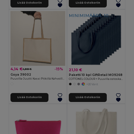
Lisää Ostokoriin
Lisää Ostokoriin
MINIMIMÄÄRÄ: 10
4,14 €
-15%
21,10 €
4,88 €
Goya 39002
Paketti 10 kpl GiftRetail MO9268
Puuvilla-Juutti Kassi Pitkillä Kahvoilla SHOPPER
COTTONEL COLOUR + Puuvilla ostoskassi
+20 Värit
Lisää Ostokoriin
Lisää Ostokoriin