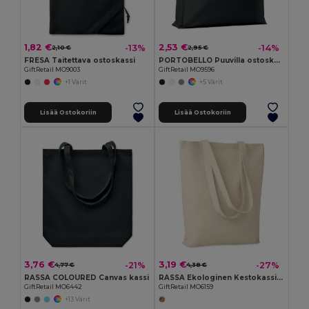
1,82 €
2,53 €
-13%
-14%
2,10 €
2,95 €
FRESA Taitettava ostoskassi
PORTOBELLO Puuvilla ostoskassi
GiftRetail MO9003
GiftRetail MO9596
+1 Värit
+5 Värit
Lisää Ostokoriin
Lisää Ostokoriin
3,76 €
3,19 €
-21%
-27%
4,77 €
4,38 €
RASSA COLOURED Canvas kassi
RASSA Ekologinen Kestokassi Ympäristöystävällinen
GiftRetail MO6442
GiftRetail MO6159
+13 Värit