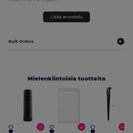
Lisää arvostelu
Bulk Orders
Mielenkiintoisia tuotteita
G