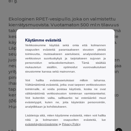
81 g.
Korkeat varastot
Mukautettavissa
Ekologinen RPET-vesipullo, joka on valmistettu
kierrätysmuovista. Vuotamaton 500 ml:n tilavuus
takaa kestävän nesteytyksen päivän aikana. Tämä
kestävä pullo on suunniteltu ympäristötietoisille
Käytämme evästeitä
käyttäjille, jotka eivät halua tinkiä toimivuudesta.
Verkkosivumme käyttää sekä omia että kolmannen
Läpinäkyvä runko helpottaa nestetason
osapuolen evästeitä parantaakseen sivuston yleistä
seurantaa, ja tiivis kierrekorkki varmistaa, ettei
toimivuutta, muistaakseen asetuksesi, analysoidakseen
verkkosivun suorituskykyä ja tarjotakseen sujuvan ja
juoma pääse vuotamaan laukkuun. Etsitpä sitten
personoidun selauskokemuksen. Tämä sisältää
neutraalia kestopulloa omaan käyttöön tai pohjaa
mukautetun sisällön, optimoidut vuorovaikutukset
yrityksesi logolle, tämä RPET-pullo tarjoaa sileän
sivustomme kanssa sekä mainonnan.
pinnan korkealaatuiseen kustomointiin.
Voit hallita evästeasetuksiasi milloin tahansa.
Ihanteellinen tukkutilauksiin, yrityslahjoiksi ja
Välttämättömiä evästeitä, jotka ovat tarpeen verkkosivuston
tapahtumajakeluihin; se auttaa vähentämään
toiminnalle, ei voida poistaa käytöstä, koska ne ovat
välttämättömiä verkkosivuston toiminnan varmistamiseksi.
kertakäyttömuovijätettä. Kevyt ja kompakti koko
Voit kuitenkin valita, sallitaanko tai estetäänkö muut
(Ø6X20,5 cm) sopii useimpiin mukitelineisiin.
evästetyypit, kuten ne, joita käytetään personointiin,
Huomautus: ei sovellu hiilihapollisille juomille.
analytiikkaan ja kohdistukseen.
Lisätietoja siitä, miten käytämme evästeitä, miten voit hallita
niitä ja kolmansien osapuolten evästeitä, lue
evästekäytännössämme
ja
Privacy Policy
.