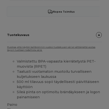
Nopea Toimitus
Tuotekuvaus
Huomaa, että näytön kalibroinnin vuoksi tuotekuvan väri ei välttämättä vastaa
täysin tuotteen todellista väriä.
Valmistettu BPA-vapaasta kierrätetystä PET-
muovista (RPET)
Taatusti vuotamaton muotoilu turvalliseen
kuljetukseen laukussa
500 ml tilavuus sopii täydellisesti päivittäiseen
käyttöön
Sileä pinta on optimoitu brändäykseen ja logon
painamiseen
Paino