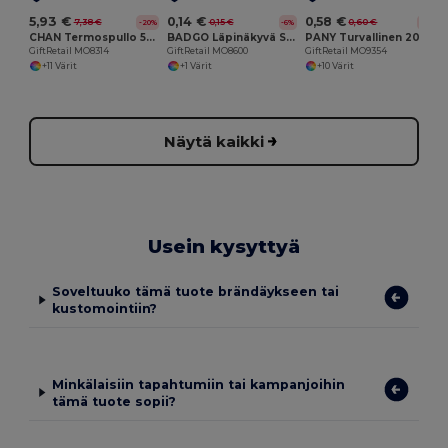
5,93 €
0,14 €
0,58 €
7,38 €
0,15 €
0,60 €
-20%
-6%
-5%
CHAN Termospullo 500ml
BADGO Läpinäkyvä Suuri Nimilappu 7,5x12,5 cm
PANY Turvallinen 20mm Lanyard Metallikoukulla
GiftRetail MO8314
GiftRetail MO8600
GiftRetail MO9354
+11 Värit
+1 Värit
+10 Värit
Näytä kaikki
Usein kysyttyä
Soveltuuko tämä tuote brändäykseen tai
kustomointiin?
Minkälaisiin tapahtumiin tai kampanjoihin
tämä tuote sopii?