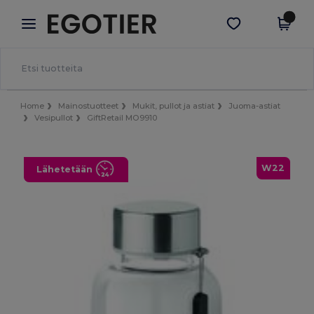
×
Egotier-sovellus
Hae sovellus
Paremmat hinnat appissa!
Home
Mainostuotteet
Mukit, pullot ja astiat
Juoma-astiat
Vesipullot
GiftRetail MO9910
W22
Lähetetään