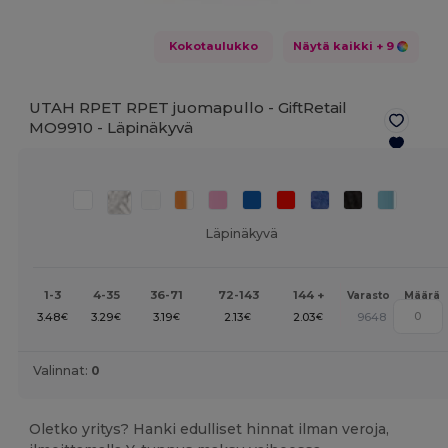
Kokotaulukko
Näytä kaikki
+ 9
UTAH RPET RPET juomapullo - GiftRetail
MO9910 -
Läpinäkyvä
Läpinäkyvä
1-3
4-35
36-71
72-143
144 +
Varasto
Määrä
3.48
3.29
3.19
2.13
2.03
9648
€
€
€
€
€
Valinnat:
0
Oletko yritys? Hanki edulliset hinnat ilman veroja,