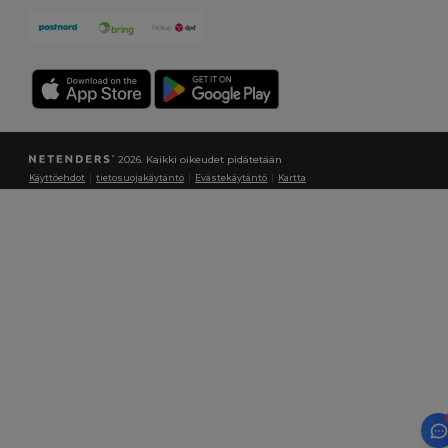
2026. Kaikki oikeudet pidätetään
Käyttöehdot
|
tietosuojakäytäntö
|
Evästekäytäntö
|
Kartta