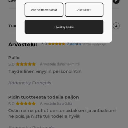
Löydä muita tuotteita
Vain välttämättömät
Asetukset
Tuotearvostelut
Hyväksy kaikki
Arvostelu:
5.0
2 ääntä
19526 myytyä kpl
Pullo
5.0
Arvostelu duhamel m.ltä
Täydellinen vinyylin personointiin
Käännetty Français
Pidin tuotteesta todella paljon
5.0
Arvostelu Sara G.ltä
Ostin nämä pullot personoidakseni ja antaakseni
ne pois, ja niistä tuli todella hyviä!
Käännetty Português