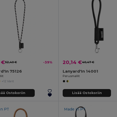
 €
20,14 €
52,40 €
-39%
40,47 €
d'In 75126
Lanyard'In 14001
lit
Perusmallit
+12 Värit
sää Ostokoriin
Lisää Ostokoriin
in
PT
Made in
PT