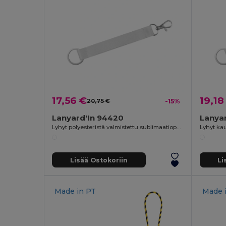
17,56 €
19,18
20,75 €
-15%
Lanyard'In 94420
Lanyar
Lyhyt polyesteristä valmistettu sublimaatiopainatukseen tarkoitettu kaulanauha, jossa vakiorengas ja karabiinihaka
Lisää Ostokoriin
Li
Made in
PT
Made 