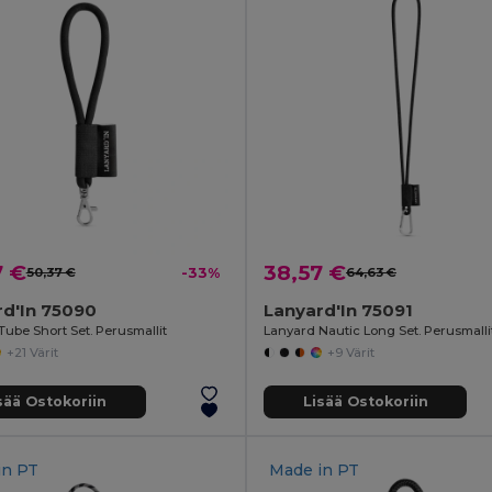
7 €
38,57 €
50,37 €
-33%
64,63 €
rd'In 75090
Lanyard'In 75091
Tube Short Set. Perusmallit
Lanyard Nautic Long Set. Perusmalli
+21 Värit
+9 Värit
sää Ostokoriin
Lisää Ostokoriin
in
PT
Made in
PT