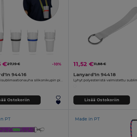
5 €
11,52 €
27,19 €
-10%
11,88 €
d'In 94416
Lanyard'In 94418
Polyesterisublimaationauha silikonikupin pidikkeellä
sää Ostokoriin
Lisää Ostokoriin
in
PT
Made in
PT