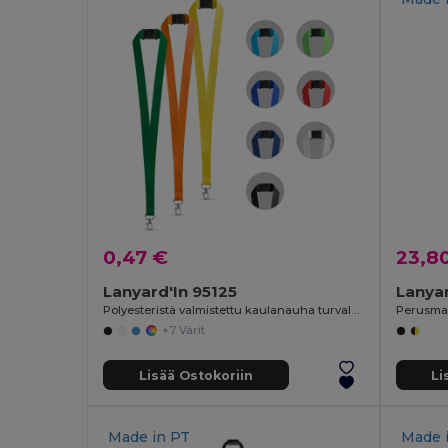
0,47 €
23,8
Lanyard'In 95125
Lanya
Polyesteristä valmistettu kaulanauha turvalukolla
Perusmal
+7 Värit
Lisää Ostokoriin
Li
Made in
PT
Made 