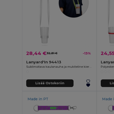
28,44 €
24,5
32,81 €
-13%
Lanyard'In 94413
Lanyar
Sublimoitava kaulanauha ja mukiteline kierrätetystä polyesteristä (100 % rPET)
Lisää Ostokoriin
Li
Made in
PT
Made 