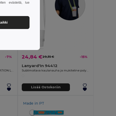
lten evästeitä, lue
aikki
24,84 €
-7%
29,35 €
-15%
Lanyard'In 94412
Painettu näyte SET Lanyard SUBLIMATION Long II (20 mm) 20 mm:n sulkurenkaalla
Sublimoitava kaulanauha ja mukiteline polyesteristä
Lisää Ostokoriin
Made in
PT