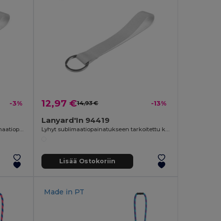
12,97 €
-3%
14,93 €
-13%
Lanyard'In 94419
Lyhyt polyesteristä valmistettu sublimaatiopainatusnauha renkaalla
Lyhyt sublimaatiopainatukseen tarkoitettu kaulanauha kierrätetystä polyesteristä (100 % rPET) renkaalla
Lisää Ostokoriin
Made in
PT