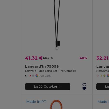
41,32 €
32,21
68,51 €
-40%
Lanyard'In 75093
Lanyar
Lanyard Tube Long Set I. Perusmallit
Perusmal
+21 Värit
Lisää Ostokoriin
Li
Made in
PT
Made 