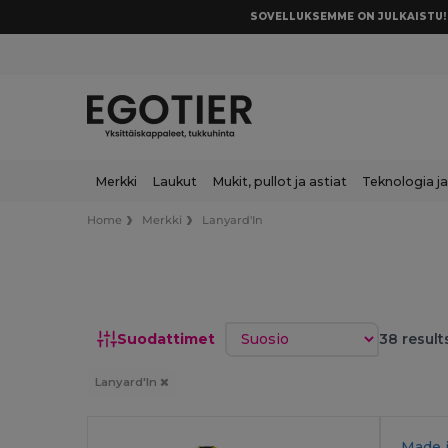
SOVELLUKSEMME ON JULKAISTU! 
Merkki
Laukut
Mukit, pullot ja astiat
Teknologia ja
Home
Merkki
Lanyard'In
Lajittele
Suodattimet
38 result
Lanyard'In
Made 