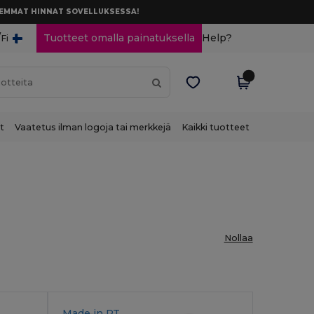
AREMMAT HINNAT SOVELLUKSESSA!
/
Tuotteet omalla painatuksella
Help?
Fi
t
Vaatetus ilman logoja tai merkkejä
Kaikki tuotteet
Nollaa
Made in
PT