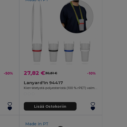
27,82 €
-50%
30,81 €
-10%
Lanyard'In 94417
Kierrätetystä polyesteristä (100 % rPET) valmistettu sublimaatiopainettu kaulanauha silikonisella mukitelineellä
Lisää Ostokoriin
Made in
PT