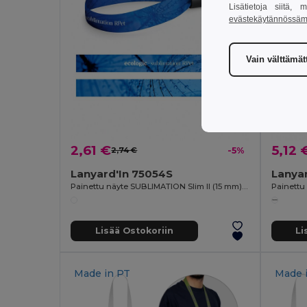
Lisätietoja siitä,
evästekäytännössä
Vain välttämä
2,61 €
5,12 
2,74 €
-5%
Lanyard'In 75054S
Lanya
Painettu näyte SUBLIMATION Slim II (15 mm) -ranneke kierrätetystä polyesteristä (100 % rPET)
Lisää Ostokoriin
Li
Made in
PT
Made 