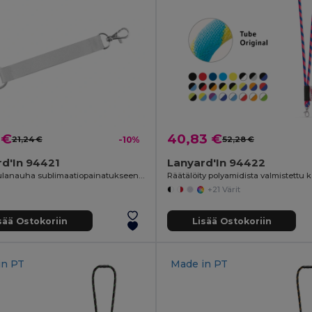
 €
40,83 €
21,24 €
-10%
52,28 €
d'In 94421
Lanyard'In 94422
Lyhyt kaulanauha sublimaatiopainatukseen, valmistettu kierrätetystä polyesteristä (100 % rPET), vakiorenkaalla ja karabiinihaalla
+21 Värit
sää Ostokoriin
Lisää Ostokoriin
in
PT
Made in
PT