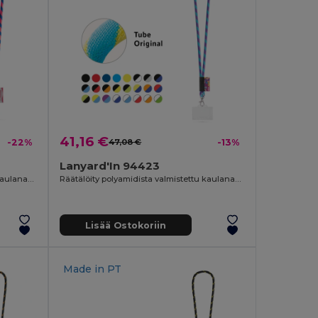
41,16 €
-22%
47,08 €
-13%
Lanyard'In 94423
Räätälöity polyamidista valmistettu kaulanauha
Räätälöity polyamidista valmistettu kaulanauha
Lisää Ostokoriin
Made in
PT