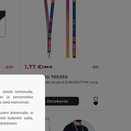
1,77 €
-21%
1,86 €
-5%
Lanyard'In 75035S
Painettu näyte Lanyard LEATHER Short Slim (10 mm)
Painettu näyte Lanyard SUBLIMATION Long II (20 mm) polyesteriä
leistä toimivuutta,
van ja personoidun
Lisää Ostokoriin
sa sekä mainonnan.
uston toiminnalle, ei
it kuitenkin valita,
Made in
PT
hdistukseen.