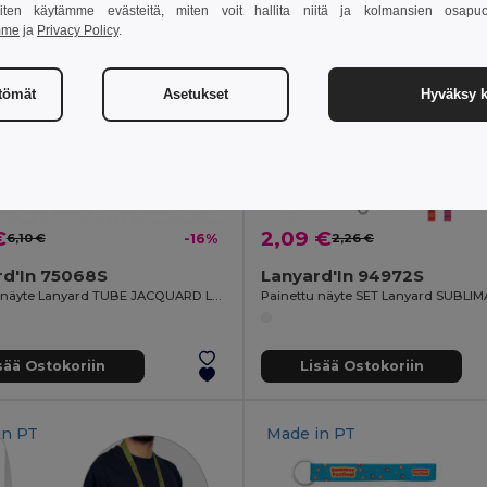
 miten käytämme evästeitä, miten voit hallita niitä ja kolmansien osapuo
mme
ja
Privacy Policy
.
ttömät
Asetukset
Hyväksy k
€
2,09 €
6,10 €
-16%
2,26 €
rd'In 75068S
Lanyard'In 94972S
Painettu näyte Lanyard TUBE JACQUARD Long (Ø 7 mm)
sää Ostokoriin
Lisää Ostokoriin
in
PT
Made in
PT