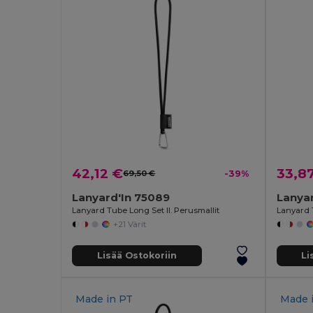
42,12 €
33,8
69,50 €
-39%
Lanyard'In 75089
Lanya
Lanyard Tube Long Set II. Perusmallit
Lanyard 
+21 Värit
Lisää Ostokoriin
Li
Made in
PT
Made 