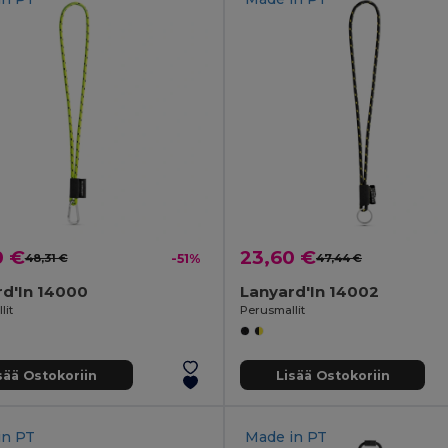
0 €
23,60 €
48,31 €
-51%
47,44 €
rd'In 14000
Lanyard'In 14002
lit
Perusmallit
sää Ostokoriin
Lisää Ostokoriin
in
PT
Made in
PT