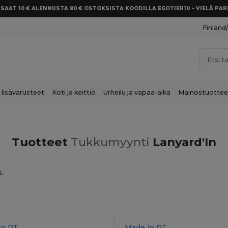
SAAT 10 € ALENNUSTA 80 € OSTOKSISTA KOODILLA EGOTIER10 – VIELÄ P
Finland
 lisävarusteet
Koti ja keittiö
Urheilu ja vapaa-aika
Mainostuottee
Tuotteet
Tukkumyynti
Lanyard'In
s.
in
PT
Made in
PT