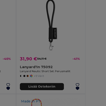
31,90 €
-40%
54,11 €
-41%
Lanyard'In 75092
t
Lanyard Nautic Short Set. Perusmallit
+9 Värit
Lisää Ostokoriin
Made in
PT