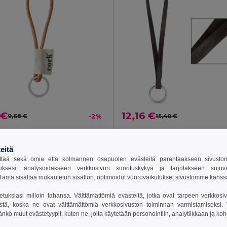
 €
12,16 €
9,68 €
-2%
15,40 €
d'In 75011S
Lanyard'In 75032S
 näyte Korkkinauha, lyhyt (Ø 5 mm)
eitä
tää sekä omia että kolmannen osapuolen evästeitä parantaakseen sivuston y
uksesi, analysoidakseen verkkosivun suorituskykyä ja tarjotakseen suju
sää Ostokoriin
Lisää Ostokoriin
ämä sisältää mukautetun sisällön, optimoidut vuorovaikutukset sivustomme kans
setuksiasi milloin tahansa. Välttämättömiä evästeitä, jotka ovat tarpeen verkkosiv
stä, koska ne ovat välttämättömiä verkkosivuston toiminnan varmistamiseksi. Vo
in
PT
Made in
PT
äänkö muut evästetyypit, kuten ne, joita käytetään personointiin, analytiikkaan ja ko