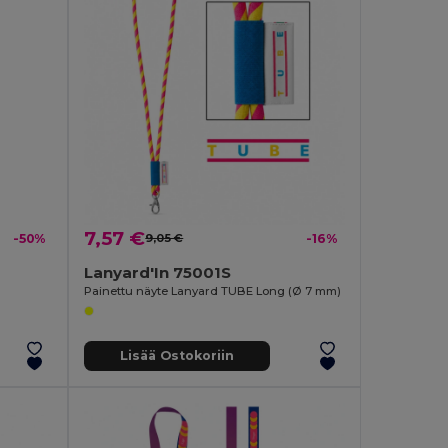
7,57 €
-50%
9,05 €
-16%
Lanyard'In 75001S
Painettu näyte Lanyard TUBE Long (Ø 7 mm)
Lisää Ostokoriin