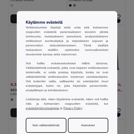
GiftRetail KC6540
GiftRetail MO2188
Lisää Ostokoriin
Lisää Ostokoriin
Käytämme evästeitä
Verkkosivumme käyttää sekä omia että kolmannen
osapuolen evästeitä parantaakseen sivuston yleistä
toimivuutta, muistaakseen asetuksesi, analysoidakseen
verkkosivun suorituskykyä ja tarjotakseen sujuvan ja
personoidun selauskokemuksen. Tämä sisältää
mukautetun sisällön, optimoidut vuorovaikutukset
sivustomme kanssa sekä mainonnan.
Voit hallita evästeasetuksiasi milloin tahansa.
Välttämättömiä evästeitä, jotka ovat tarpeen verkkosivuston
toiminnalle, ei voida poistaa käytöstä, koska ne ovat
välttämättömiä verkkosivuston toiminnan varmistamiseksi.
Voit kuitenkin valita, sallitaanko tai estetäänkö muut
6,32 €
7,17 €
-11%
-4%
7,09 €
7,50 €
evästetyypit, kuten ne, joita käytetään personointiin,
RESPECT Canvas kassi
AURA Kestävä Jute Rantakassi Puuvillakahvalla
analytiikkaan ja kohdistukseen.
GiftRetail MO6379
GiftRetail MO6443
Lisätietoja siitä, miten käytämme evästeitä, miten voit hallita
niitä ja kolmansien osapuolten evästeitä, lue
evästekäytännössämme
ja
Privacy Policy
.
Lisää Ostokoriin
Lisää Ostokoriin
Vain välttämättömät
Asetukset