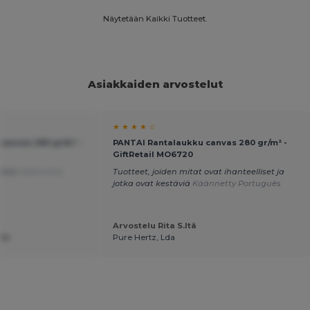
Näytetään Kaikki Tuotteet.
Asiakkaiden arvostelut
★ ★ ★ ★ ☆
canvas 280 gr/m² -
PANTAI Rantalaukku canvas 280 gr/m² -
GiftRetail MO6720
ntiin
Käännetty
Tuotteet, joiden mitat ovat ihanteelliset ja
jotka ovat kestäviä
Käännetty Português
Arvostelu Rita S.ltä
ltä
Pure Hertz, Lda