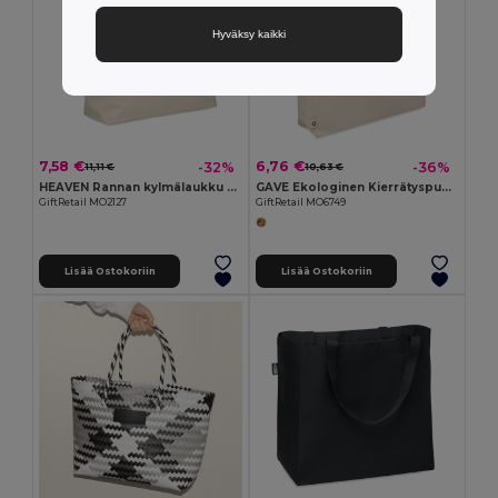
Hyväksy kaikki
7,58 €
6,76 €
-32%
-36%
11,11 €
10,63 €
HEAVEN Rannan kylmälaukku puuvillaa
GAVE Ekologinen Kierrätyspuuvilla Kassi
GiftRetail MO2127
GiftRetail MO6749
Lisää Ostokoriin
Lisää Ostokoriin