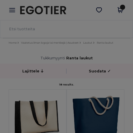
×
Egotier-sovellus
Hae sovellus
Paremmat hinnat appissa!
Home
Vaatetus ilman logoja tai merkkejä | Asusteet
Laukut
Ranta laukut
Tukkumyynti
Ranta laukut
Lajittele
Suodata
✓
18 results.