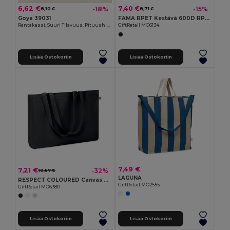
6,62 €
7,40 €
-18%
-15%
8,10 €
8,71 €
Goya 39031
FAMA RPET Kestävä 600D RPET Iso Ostoskassi
Rantakassi, Suuri Tilavuus, Pituushihnat, PVC-Paikka COAST
GiftRetail MO6134
Lisää Ostokoriin
Lisää Ostokoriin
7,49 €
7,21 €
-32%
10,57 €
LAGUNA
RESPECT COLOURED Canvas kassi
GiftRetail MO2555
GiftRetail MO6380
Lisää Ostokoriin
Lisää Ostokoriin