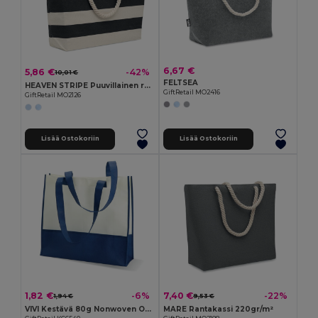
6,67 €
5,86 €
-42%
10,01 €
FELTSEA
HEAVEN STRIPE Puuvillainen rantapussi 220 gr/m²
GiftRetail MO2416
GiftRetail MO2126
Lisää Ostokoriin
Lisää Ostokoriin
1,82 €
7,40 €
-6%
-22%
1,94 €
9,53 €
VIVI Kestävä 80g Nonwoven Ostoskassi
MARE Rantakassi 220gr/m²