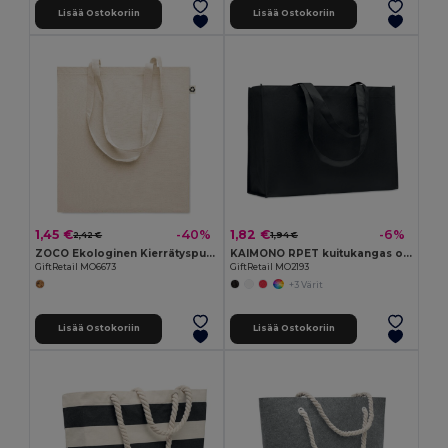
Lisää Ostokoriin
Lisää Ostokoriin
1,45 €
1,82 €
-40%
-6%
2,42 €
1,94 €
ZOCO Ekologinen Kierrätyspuuvillainen Ostoskassi
KAIMONO RPET kuitukangas ostoskassi
GiftRetail MO6673
GiftRetail MO2193
+3 Värit
Lisää Ostokoriin
Lisää Ostokoriin