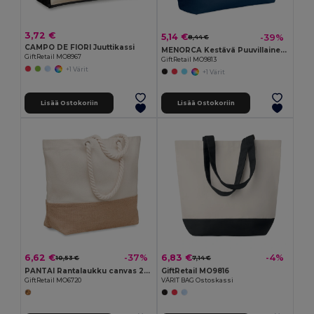
3,72 €
5,14 €
-39%
8,44 €
CAMPO DE FIORI Juuttikassi
MENORCA Kestävä Puuvillainen Rantakassi Narukahvalla
GiftRetail MO8967
GiftRetail MO9813
+1 Värit
+1 Värit
Lisää Ostokoriin
Lisää Ostokoriin
6,62 €
6,83 €
-37%
-4%
10,53 €
7,14 €
PANTAI Rantalaukku canvas 280 gr/m²
GiftRetail MO9816
GiftRetail MO6720
VÄRIT BAG Ostoskassi