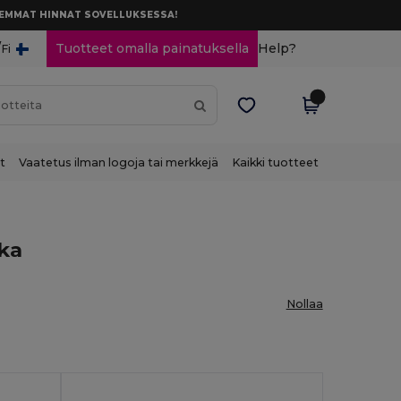
AREMMAT HINNAT SOVELLUKSESSA!
/
Tuotteet omalla painatuksella
Help?
Fi
t
Vaatetus ilman logoja tai merkkejä
Kaikki tuotteet
ika
Nollaa