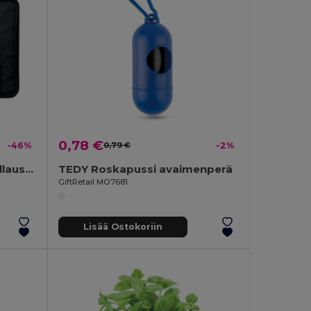
0,78 €
-46%
0,79 €
-2%
GRILLE 4-osainen BBQ Grillaussetti Teräksellä
TEDY Roskapussi avaimenperä
GiftRetail MO7681
Lisää Ostokoriin