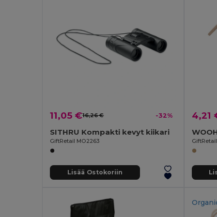
11,05 €
4,21 
16,26 €
-32%
SITHRU Kompakti kevyt kiikari
WOOHO
GiftRetail MO2263
GiftReta
Lisää Ostokoriin
Li
Organi