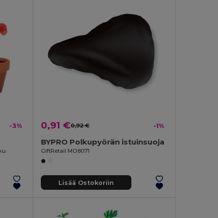
0,91 €
-3%
0,92 €
-1%
BYPRO Polkupyörän istuinsuoja
ku
GiftRetail MO8071
Lisää Ostokoriin