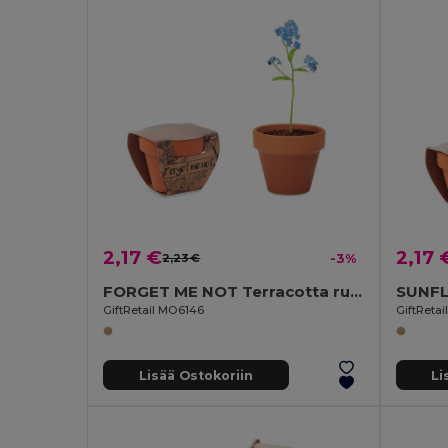
2,17 €
2,17 
2,23 €
-3%
FORGET ME NOT Terracotta ruukku
SUNFL
GiftRetail MO6146
GiftReta
Lisää Ostokoriin
Li