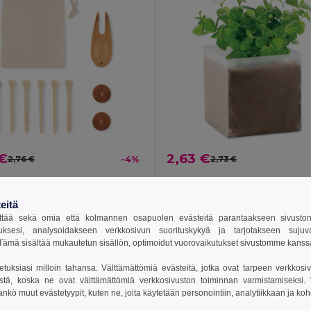
 €
2,63 €
2,76 €
-4%
2,73 €
E Bambu golfsetti
MINT Kasvatusruukku mi
il MO6527
GiftRetail MO9546
eitä
tää sekä omia että kolmannen osapuolen evästeitä parantaakseen sivuston y
uksesi, analysoidakseen verkkosivun suorituskykyä ja tarjotakseen suju
sää Ostokoriin
Lisää Ostokoriin
ämä sisältää mukautetun sisällön, optimoidut vuorovaikutukset sivustomme kans
setuksiasi milloin tahansa. Välttämättömiä evästeitä, jotka ovat tarpeen verkkosiv
stä, koska ne ovat välttämättömiä verkkosivuston toiminnan varmistamiseksi. Vo
äänkö muut evästetyypit, kuten ne, joita käytetään personointiin, analytiikkaan ja ko