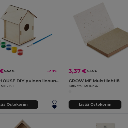
 €
3,37 €
5,42 €
-28%
3,54 €
PAINTHOUSE DIY puinen linnunpönttö pakki
GROW ME Muistilehtiö
il MO2130
GiftRetail MO6234
sää Ostokoriin
Lisää Ostokoriin