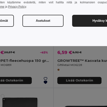
 miten käytämme evästeitä, miten voit hallita niitä ja kolmansien osapuo
mme
ja
Privacy Policy
.
ttömät
Asetukset
Hyväksy k
 €
6,59 €
20,57 €
-45%
6,92 €
CALY RPET-fleecehuopa 150 gr/m²
il MO6891
GiftRetail MO6228
sää Ostokoriin
Lisää Ostokoriin