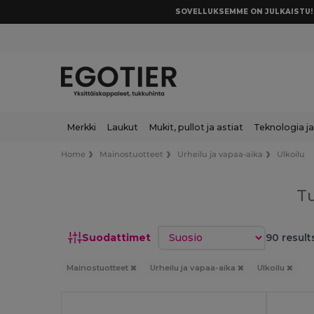
SOVELLUKSEMME ON JULKAISTU! 
Merkki
Laukut
Mukit, pullot ja astiat
Teknologia ja
Home
Mainostuotteet
Urheilu ja vapaa-aika
Ulkoilu
T
Lajittele
Suodattimet
90 result
Mainostuotteet
Urheilu ja vapaa-aika
Ulkoilu