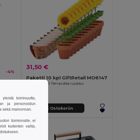
31,50 €
-4%
Paketti 10 kpl GiftRetail MO6147
nttu
SUNFLOWER Terracotta ruukku
leistä toimivuutta,
van ja personoidun
Lisää Ostokoriin
sa sekä mainonnan.
uston toiminnalle, ei
it kuitenkin valita,
hdistukseen.