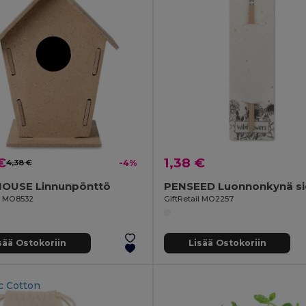
€
1,38 €
4,38 €
-4%
USE Linnunpönttö
il MO8532
GiftRetail MO2257
sää Ostokoriin
Lisää Ostokoriin
c Cotton