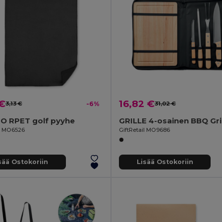
 €
16,82 €
3,13 €
-6%
31,02 €
 RPET golf pyyhe
il MO6526
GiftRetail MO9686
sää Ostokoriin
Lisää Ostokoriin