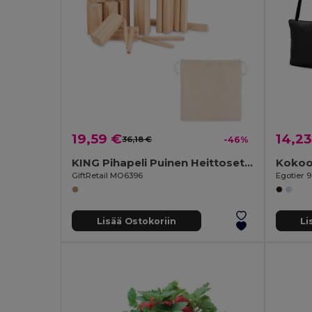
19,59 €
14,23
36,18 €
-46%
KING Pihapeli Puinen Heittosetti Kuningas
GiftRetail MO6396
Egotier 
Lisää Ostokoriin
Li