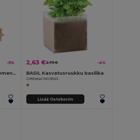
2,63 €
-5%
2,73 €
-4%
SEEDLOPEBEE Kukkien siemeniä
BASIL Kasvatusruukku basilika
GiftRetail MO9545
Lisää Ostokoriin