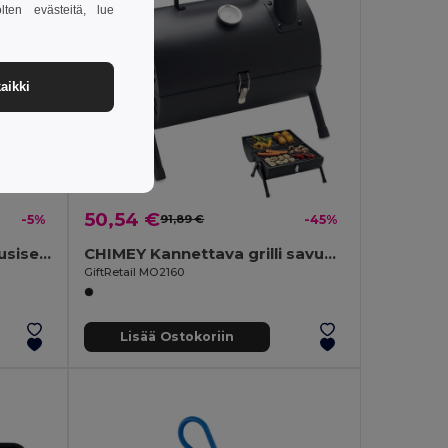
lten evästeitä, lue
aikki
50,54 €
-5%
91,89 €
-45%
GROWTREE™ Kasvata kuusisetti
CHIMEY Kannettava grilli savupiipulla
GiftRetail MO2160
Lisää Ostokoriin