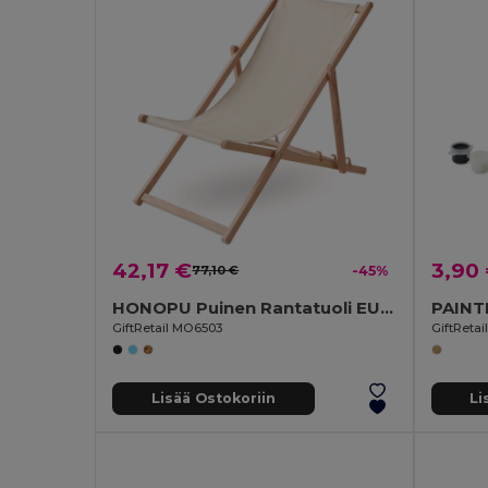
42,17 €
3,90
77,10 €
-45%
HONOPU Puinen Rantatuoli EU Valmistettu
GiftRetail MO6503
GiftReta
Lisää Ostokoriin
Li