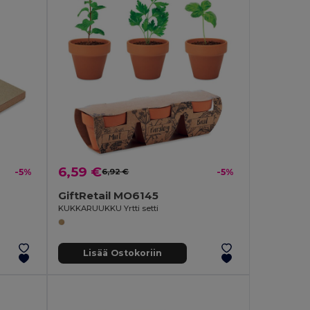
6,59 €
-5%
6,92 €
-5%
GiftRetail MO6145
KUKKARUUKKU Yrtti setti
Lisää Ostokoriin