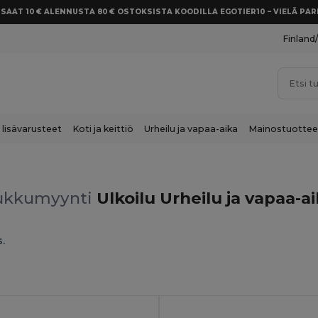
SAAT 10 € ALENNUSTA 80 € OSTOKSISTA KOODILLA EGOTIER10 – VIELÄ P
Finland
 lisävarusteet
Koti ja keittiö
Urheilu ja vapaa-aika
Mainostuottee
ukkumyynti
Ulkoilu Urheilu ja vapaa-a
s.