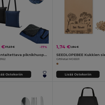
 €
1,74 €
17,23 €
-17%
1,84 €
Kokoontaitettava piknikhuopa rPET:stä ja PEVA:sta
99162
GiftRetail MO6501
sää Ostokoriin
Lisää Ostokoriin