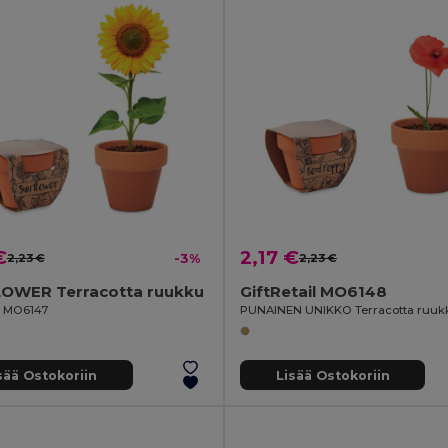
€
2,17 €
2,23 €
-3%
2,23 €
OWER Terracotta ruukku
GiftRetail MO6148
il MO6147
PUNAINEN UNIKKO Terracotta ruuk
sää Ostokoriin
Lisää Ostokoriin