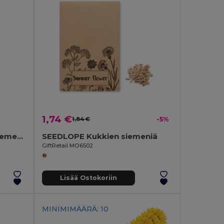
1,74 €
1,84 €
-5%
PENSEED Luonnonkynä siemenpussissa
SEEDLOPE Kukkien siemeniä
GiftRetail MO6502
Lisää Ostokoriin
MINIMIMÄÄRÄ: 10