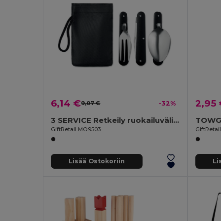
6,14 €
2,95
9,07 €
-32%
3 SERVICE Retkeily ruokailuvälineet
TOWGO
GiftRetail MO9503
GiftReta
Lisää Ostokoriin
Li