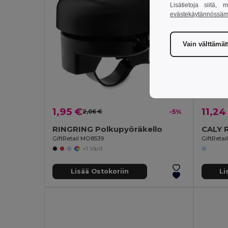
Lisätietoja siitä,
evästekäytännössä
Vain välttämä
1,95 €
11,24
2,06 €
-5%
RINGRING Polkupyöräkello
GiftRetail MO8539
GiftReta
+1 Värit
Lisää Ostokoriin
Li