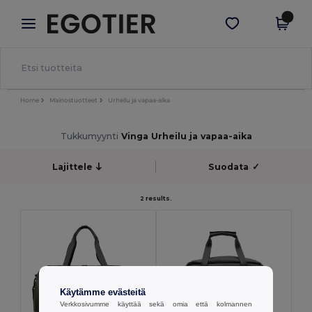
×
Egotier-sovellus
Hae sovellus
Paremmat hinnat appissa!
Home
Mainostuotteet
Urheilu ja vapaa-aika
Tukkumyynti
Vinga Urheilu ja vapaa-aika
Lajittele
Suodata
✓
2 results.
Käytämme evästeitä
Verkkosivumme käyttää sekä omia että kolmannen