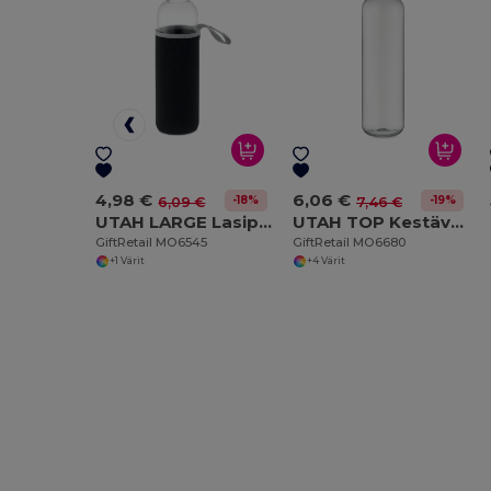
4,98 €
6,06 €
-18%
-19%
6,09 €
7,46 €
UTAH LARGE Lasipullo
UTAH TOP Kestävä Tritan Juomapullo 1L Ympäristöystävällinen
GiftRetail MO6545
GiftRetail MO6680
+1 Värit
+4 Värit