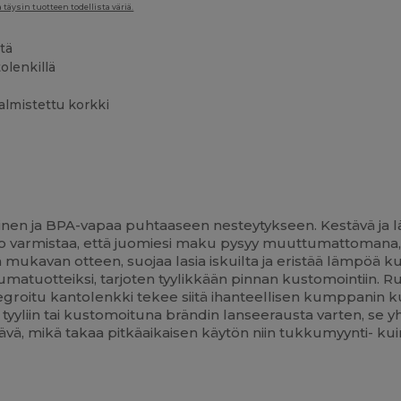
täysin tuotteen todellista väriä.
tä
olenkillä
lmistettu korkki
inen ja BPA-vapaa puhtaaseen nesteytykseen. Kestävä ja 
 varmistaa, että juomiesi maku pysyy muuttumattomana, si
mukavan otteen, suojaa lasia iskuilta ja eristää lämpöä ku
ahtumatuotteiksi, tarjoten tyylikkään pinnan kustomointiin
egroitu kantolenkki tekee siitä ihanteellisen kumppanin kun
 tyyliin tai kustomoituna brändin lanseerausta varten, se 
, mikä takaa pitkäaikaisen käytön niin tukkumyynti- kuin 
Lisää
Lisää
Oma
Oma