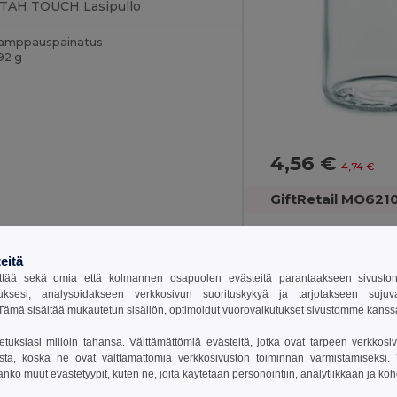
TAH TOUCH Lasipullo
amppauspainatus
92 g
4,56 €
4,74 €
GiftRetail MO621
eitä
tää sekä omia että kolmannen osapuolen evästeitä parantaakseen sivuston y
Tamppauspainatus
uksesi, analysoidakseen verkkosivun suorituskykyä ja tarjotakseen suju
397 g
ämä sisältää mukautetun sisällön, optimoidut vuorovaikutukset sivustomme kans
setuksiasi milloin tahansa. Välttämättömiä evästeitä, jotka ovat tarpeen verkkosiv
stä, koska ne ovat välttämättömiä verkkosivuston toiminnan varmistamiseksi. Vo
äänkö muut evästetyypit, kuten ne, joita käytetään personointiin, analytiikkaan ja ko
Unique
Unique