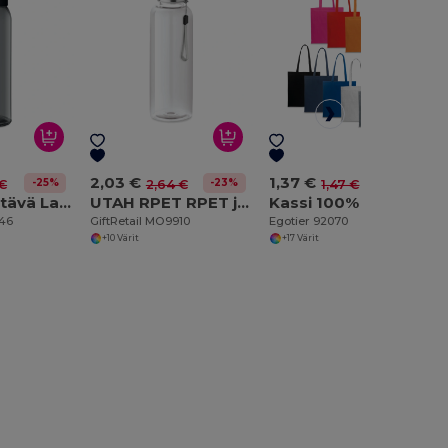
2,03 €
1,37 €
-25%
-23%
-7%
 €
2,64 €
1,47 €
PRAGA Kestävä Lasipullo Kantokahvalla 470ml
UTAH RPET RPET juomapullo
Kassi 100% puuvillaa (140 g/m²)
746
GiftRetail MO9910
Egotier 92070
+10 Värit
+17 Värit