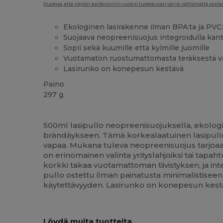
Huomaa, että näytön kalibroinnin vuoksi tuotekuvan väri ei välttämättä vastaa 
Ekologinen lasirakenne ilman BPA:ta ja PVC:
Suojaava neopreenisuojus integroidulla kant
Sopii sekä kuumille että kylmille juomille
Vuotamaton ruostumattomasta teräksestä va
Lasirunko on konepesun kestävä
Paino
297 g.
Korkeat varastot
Mukautettavissa
500ml lasipullo neopreenisuojuksella, ekolog
brändäykseen. Tämä korkealaatuinen lasipullo
vapaa. Mukana tuleva neopreenisuojus tarjoaa 
on erinomainen valinta yrityslahjoiksi tai tap
korkki takaa vuotamattoman tiivistyksen, ja int
pullo ostettu ilman painatusta minimalistiseen
käytettävyyden. Lasirunko on konepesun kestävä
Lisää
Löydä muita tuotteita
Oma