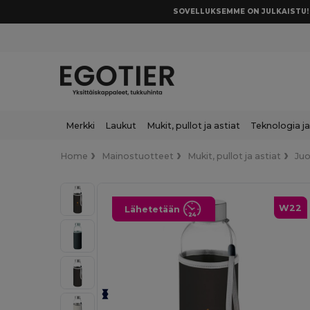
SOVELLUKSEMME ON JULKAISTU! 
Merkki
Laukut
Mukit, pullot ja astiat
Teknologia ja
Home
Mainostuotteet
Mukit, pullot ja astiat
Ju
W22
Lähetetään