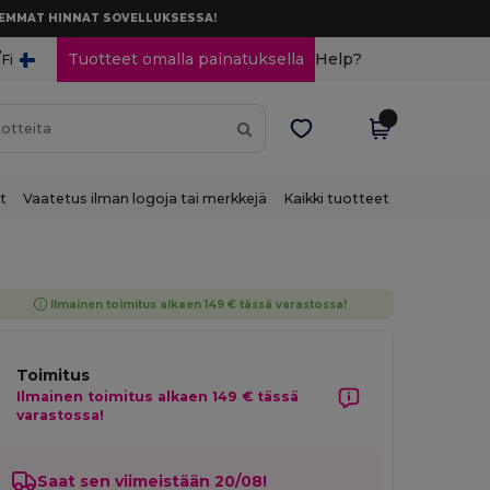
AREMMAT HINNAT SOVELLUKSESSA!
/
Tuotteet omalla painatuksella
Help?
Fi
t
Vaatetus ilman logoja tai merkkejä
Kaikki tuotteet
Ilmainen toimitus alkaen 149 € tässä varastossa!
Toimitus
Ilmainen toimitus alkaen 149 € tässä
varastossa!
Saat sen viimeistään 20/08!