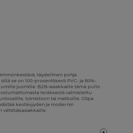
lämmönkestävä, täydellinen pohja
llä se on 100-prosenttisesti PVC- ja BPA-
umille juomille. B2B-asiakkaille tämä pullo
. Ruostumattomasta teräksestä valmistettu
tosalille, toimistoon tai matkoille. Olipa
yhdistää kestävyyden ja modernin
vähittäisasiakkaille.
Lisää
Oma