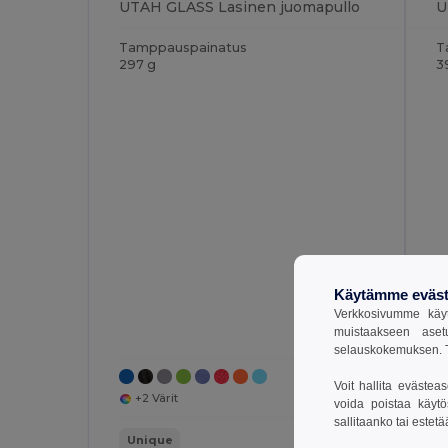
UTAH GLASS Lasinen juomapullo
U
Tamppauspainatus
T
297 g
3
Käytämme eväst
Verkkosivumme käyt
muistaakseen aset
selauskokemuksen. T
Voit hallita evästea
+2 Värit
voida poistaa käytö
sallitaanko tai estet
Unique