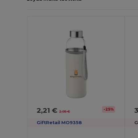
Painatus!
P
2,21 €
-25%
2,95 €
GiftRetail MO9358
G