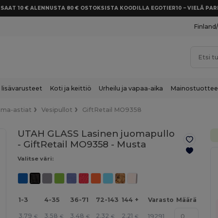
SAAT 10 € ALENNUSTA 80 € OSTOKSISTA KOODILLA EGOTIER10 – VIELÄ P
Finland
 lisävarusteet
Koti ja keittiö
Urheilu ja vapaa-aika
Mainostuottee
oma-astiat
Vesipullot
GiftRetail MO9358
UTAH GLASS Lasinen juomapullo
- GiftRetail MO9358 -
Musta
Valitse väri:
1-3
4-35
36-71
72-143
144 +
Varasto
Määrä
3.79
3.58
3.48
2.32
2.21
19291
€
€
€
€
€