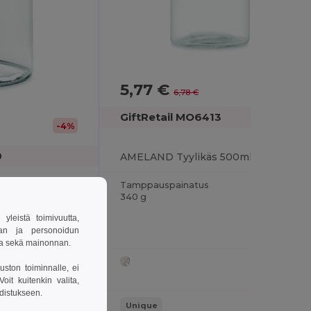
5,77 €
-15%
6,78 €
GiftRetail MO6413
-4%
0
AMELAND Tyylikäs 500ml Lasipullo Bambukannella
Tamppauspainatus
VENICE Tyylikäs Lasi Juomapullo 500ml
340 g
leistä toimivuutta,
van ja personoidun
sa sekä mainonnan.
uston toiminnalle, ei
it kuitenkin valita,
hdistukseen.
Unique