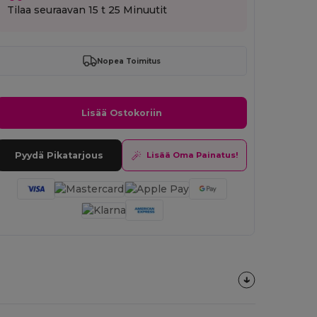
Tilaa seuraavan
15 t 25 Minuutit
Nopea Toimitus
Lisää Ostokoriin
Pyydä Pikatarjous
Lisää Oma Painatus!