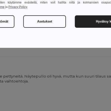
 miten käytämme evästeitä, miten voit hallita niitä ja kolmansien osapuo
mme
ja
Privacy Policy
.
22
W22
ttömät
Asetukset
Hyväksy k
Näytä tuote
Näytä t
pettyneitä. Näytepullo oli hyvä, mutta kun suuri tilaus s
a vaihtoehtoja.