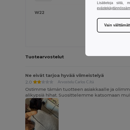
Lisätietoja siitä,
evästekäytännössä
W22
W
Vain välttämä
Tuotearvostelut
Ne eivät tarjoa hyvää viimeistelyä
2.0
Arvostelu Carlos C.ltä
Ostimme tämän tuotteen asiakkaalle ja olimme 
alikypsiä hihat. Suosittelemme katsomaan muit