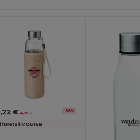
ainatus!
Painatus!
3,22 €
-36%
4,99 €
iftRetail MO6168