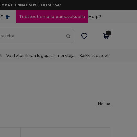
AREMMAT HINNAT SOVELLUKSESSA!
/
Tuotteet omalla painatuksella
Help?
Fi
t
Vaatetus ilman logoja tai merkkejä
Kaikki tuotteet
Nollaa