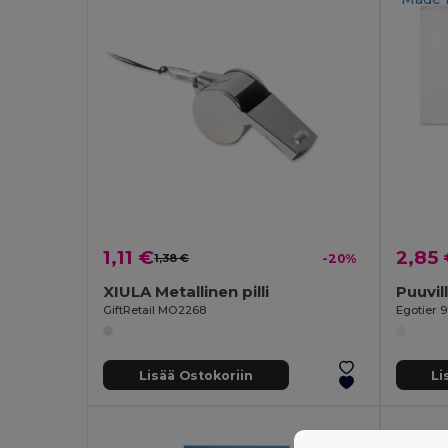
1,11 €
2,85
1,38 €
-20%
XIULA Metallinen pilli
GiftRetail MO2268
Egotier 
Lisää Ostokoriin
Li
Made 