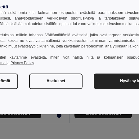
eitä
tää sekä omia että kolmannen osapuolen evästeitä parantaakseen sivuston y
uksesi, analysoidakseen verkkosivun suorituskykyä ja tarjotakseen suju
ämä sisältää mukautetun sisällön, optimoidut vuorovaikutukset sivustomme kans
setuksiasi milloin tahansa. Välttämättömiä evästeitä, jotka ovat tarpeen verkkosiv
stä, koska ne ovat välttämättömiä verkkosivuston toiminnan varmistamiseksi. Vo
äänkö muut evästetyypit, kuten ne, joita käytetään personointiin, analytiikkaan ja ko
 miten käytämme evästeitä, miten voit hallita niitä ja kolmansien osapuo
mme
ja
Privacy Policy
.
€
14,57 €
24,81 €
ttömät
Asetukset
Hyväksy k
Puuvillainen urheilupyyhe (380 g/m²)
99963
GiftRetail MO2236
sää Ostokoriin
Lisää Ostokoriin