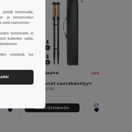
leistä toimivuutta,
van ja personoidun
sa sekä mainonnan.
uston toiminnalle, ei
it kuitenkin valita,
hdistukseen.
lten evästeitä, lue
15,56 €
-41%
26,57 €
-41%
aikki
DIAWARD Kristallipalkinto lahjapakkauks
NOLE Sauvat sauvakävelyyn
GiftRetail MO2363
Lisää Ostokoriin