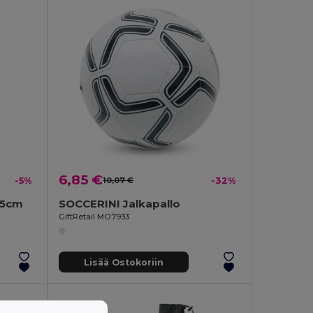
6,85 €
-5%
10,07 €
-32%
 5cm
SOCCERINI Jalkapallo
GiftRetail MO7933
Lisää Ostokoriin