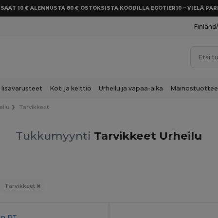
SAAT 10 € ALENNUSTA 80 € OSTOKSISTA KOODILLA EGOTIER10 – VIELÄ P
Finland
 lisävarusteet
Koti ja keittiö
Urheilu ja vapaa-aika
Mainostuottee
eilu
Tarvikkeet
Tukkumyynti
Tarvikkeet Urheilu
Tarvikkeet
in
PT