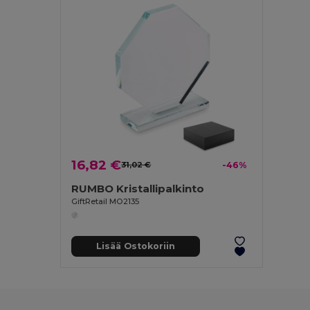
16,82 €
31,02 €
-46%
RUMBO Kristallipalkinto
GiftRetail MO2135
Lisää Ostokoriin