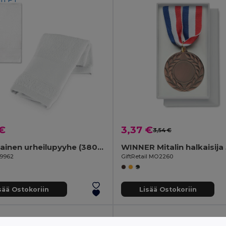
 €
3,37 €
3,54 €
Puuvillainen urheilupyyhe (380 g/m²)
WINNER Mitalin halkaisija
99962
GiftRetail MO2260
sää Ostokoriin
Lisää Ostokoriin
in
PT