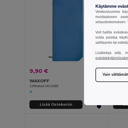
Käytämme eväst
Verkkosivumme käyt
muistaakseen aset
selauskokemuksen. T
Voit hallita evästea
voida poistaa käytö
sallitaanko tai estet
Lisätietoja siitä,
evästekäytännössä
9,90 €
7,62 
Vain välttämä
WAXOFF
GiftRetail MO2583
Egotier 
Lisää Ostokoriin
Li