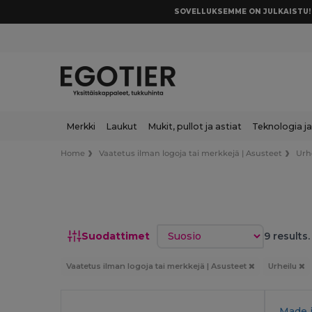
SOVELLUKSEMME ON JULKAISTU! 
Merkki
Laukut
Mukit, pullot ja astiat
Teknologia ja
Home
Vaatetus ilman logoja tai merkkejä | Asusteet
Urh
Lajittele
Suodattimet
9 results.
Vaatetus ilman logoja tai merkkejä | Asusteet
Urheilu
Made 