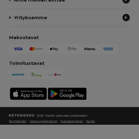
Yrityksemme
Maksutavat
Toimitustavat
2026. Kaikki oikeudet pidätetään
Käyttöehdot
|
tietosuojakäytäntö
|
Evästekäytäntö
|
Kartta