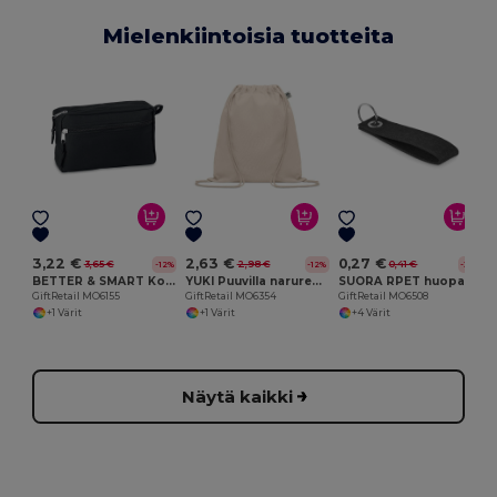
Mielenkiintoisia tuotteita
G
3,22 €
2,63 €
0,27 €
3,65 €
2,98 €
0,41 €
-12%
-12%
-33%
BETTER & SMART Kosmetiikkalaukku
YUKI Puuvilla narureppu
SUORA RPET huopa avaimenperä
GiftRetail MO6155
GiftRetail MO6354
GiftRetail MO6508
+1 Värit
+1 Värit
+4 Värit
Näytä kaikki