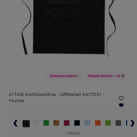
Kokotaulukko
Näytä kaikki
+ 12
KITAB Keittiöesiliina - GiftRetail MO7251 -
Musta
Musta