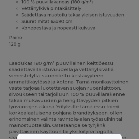
100 % puuvillakangas (180 g/m²)
Vettähylkivä pintakäsittely
Säädettävä muotoilu takaa yleisen istuvuuden
Suuret mitat 65x90 cm
Konepestävä ja nopeasti kuivuva
Paino
128 g.
Korkeat varastot
Mukautettavissa
Laadukas 180 g/m² puuvillainen keittiöessu
säädettävällä istuvuudella ja vettähylkivällä
viimeistelyllä, suunniteltu kestävyyteen
ammattikäytössä ja kotona. Tämä monikäyttöinen
vaate tarjoaa luotettavan suojan ruoanlaittoon,
siivoukseen tai tarjoiluun. 100 % puuvillarakenne
takaa mukavuuden ja hengittävyyden pitkien
työvuorojen aikana. Yrityksille tämä essu toimii
korkealaatuisena pohjana brändäykseen, ollen
erinomainen valinta ravintola-alan työasuihin tai
mainostuotteisiin. Ostetaanpa se tyhjänä
päivittäiseen käyttöön tai yksilöitynä logolla,
säädettävä muotoilu takaa mukavan istuvuuden