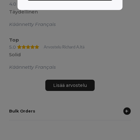
4.0
Arvostelu Elodie S.ltä
Täydellinen
Käännetty Français
Top
5.0
Arvostelu Richard A.ltä
Solid
Käännetty Français
Lisää arvostelu
Bulk Orders