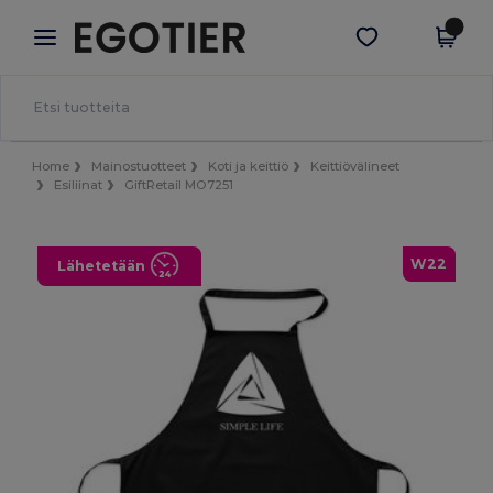
×
Egotier-sovellus
Hae sovellus
Paremmat hinnat appissa!
Home
Mainostuotteet
Koti ja keittiö
Keittiövälineet
Esiliinat
GiftRetail MO7251
W22
Lähetetään