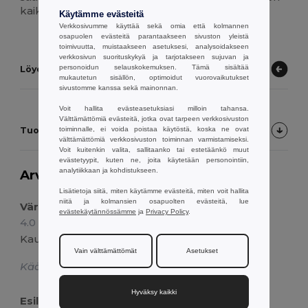
kaikille. Mitat 65x90 cm.
Käytämme evästeitä
Verkkosivumme käyttää sekä omia että kolmannen
osapuolen evästeitä parantaakseen sivuston yleistä
toimivuutta, muistaakseen asetuksesi, analysoidakseen
verkkosivun suorituskykyä ja tarjotakseen sujuvan ja
personoidun selauskokemuksen. Tämä sisältää
Löydä muita tuotteita
mukautetun sisällön, optimoidut vuorovaikutukset
sivustomme kanssa sekä mainonnan.
Voit hallita evästeasetuksiasi milloin tahansa.
Välttämättömiä evästeitä, jotka ovat tarpeen verkkosivuston
toiminnalle, ei voida poistaa käytöstä, koska ne ovat
Tuotearvostelut
välttämättömiä verkkosivuston toiminnan varmistamiseksi.
Voit kuitenkin valita, sallitaanko tai estetäänkö muut
evästetyypit, kuten ne, joita käytetään personointiin,
analytiikkaan ja kohdistukseen.
Arvostelu:
4.3
3 ääntä
18447 myytyä kpl
Lisätietoja siitä, miten käytämme evästeitä, miten voit hallita
niitä ja kolmansien osapuolten evästeitä, lue
Väri
evästekäytännössämme
ja
Privacy Policy
.
4.0
Arvostelu dylan o.ltä
Kaunis kankaan väri
Vain välttämättömät
Asetukset
Käännetty Dutch
Hyväksy kaikki
Esiliina