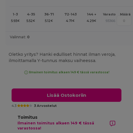
1-3
4-35
36-71
72-143
144 +
Varasto
Määrä
5.93
5.52
5.12
4.71
4.29
93366
€
€
€
€
€
Valinnat:
0
Oletko yritys? Hanki edulliset hinnat ilman veroja,
ilmoittamalla Y-tunnus maksu vaiheessa.
Ilmainen toimitus alkaen 149 € tässä varastossa!
Lisää Ostokoriin
4.3
3 Arvostelut
Toimitus
Ilmainen toimitus alkaen 149 € tässä
varastossa!