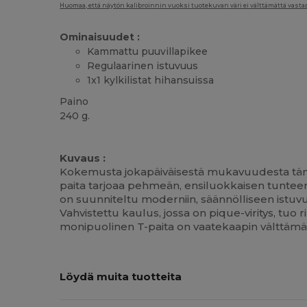
Huomaa, että näytön kalibroinnin vuoksi tuotekuvan väri ei välttämättä vastaa 
Ominaisuudet :
Kammattu puuvillapikee
Regulaarinen istuvuus
1x1 kylkilistat hihansuissa
Paino
240 g.
Mukautettavissa
Kuvaus :
Kokemusta jokapäiväisestä mukavuudesta tämä
paita tarjoaa pehmeän, ensiluokkaisen tunteen 
on suunniteltu moderniin, säännölliseen istuvuu
Vahvistettu kaulus, jossa on pique-viritys, t
monipuolinen T-paita on vaatekaapin välttämätö
Lisää
Löydä muita tuotteita
Oma
Painatus!