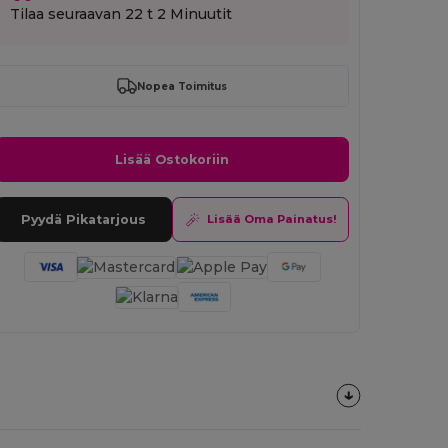
Tilaa seuraavan
22 t 2 Minuutit
Nopea Toimitus
Lisää Ostokoriin
Pyydä Pikatarjous
Lisää Oma Painatus!