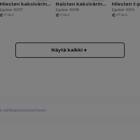
Miesten kaksivärinen puuvillainen poolopaita
Naisten kaksivärinen puuvillainen poolopaita
Miesten t-
Egotier 30137
Egotier 30138
Egotier 30110
+7 Värit
+1 Värit
+17 Värit
Näytä kaikki