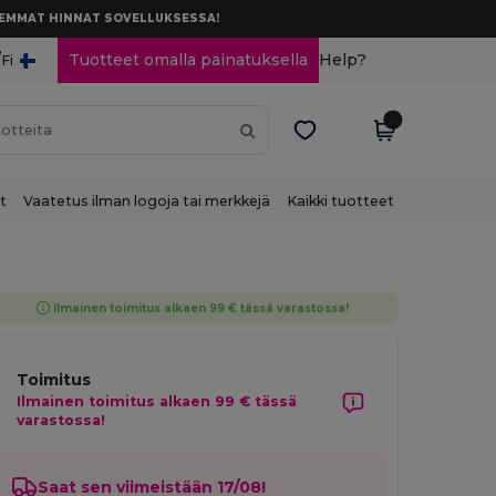
AREMMAT HINNAT SOVELLUKSESSA!
/
Tuotteet omalla painatuksella
Help?
Fi
t
Vaatetus ilman logoja tai merkkejä
Kaikki tuotteet
Ilmainen toimitus alkaen 99 € tässä varastossa!
Toimitus
Ilmainen toimitus alkaen 99 € tässä
varastossa!
Saat sen viimeistään 17/08!