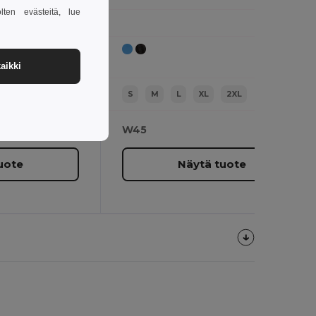
lten evästeitä, lue
aikki
2XL
S
M
L
XL
2XL
W45
uote
Näytä tuote