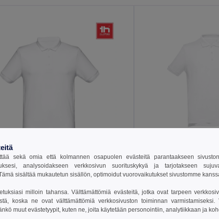
eitä
8,75 €
1,53 €
11,39 €
tää sekä omia että kolmannen osapuolen evästeitä parantaakseen sivuston y
-30%
16,58 €
uksesi, analysoidakseen verkkosivun suorituskykyä ja tarjotakseen suju
TH Clothes 30130
ämä sisältää mukautetun sisällön, optimoidut vuorovaikutukset sivustomme kans
H Clothes 30187
setuksiasi milloin tahansa. Välttämättömiä evästeitä, jotka ovat tarpeen verkkosiv
stä, koska ne ovat välttämättömiä verkkosivuston toiminnan varmistamiseksi. Vo
Miesten lyhythihainen poolopaita karstapuuvillaa
äänkö muut evästetyypit, kuten ne, joita käytetään personointiin, analytiikkaan ja ko