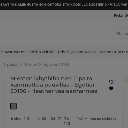
SAAT 10 € ALENNUSTA 80 € OSTOKSISTA KOODILLA EGOTIER10 – VIELÄ P
Finland
 lisävarusteet
Koti ja keittiö
Urheilu ja vapaa-aika
Mainostuottee
T-paidat
Miehet
Egotier 30186
Miesten lyhythihainen T-paita
kammattua puuvillaa - Egotier
30186 -
Heather vaaleanharmaa
Koko
1-3
4-35
36-71
72-
144 +
Varasto
Määrä
143