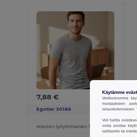
Käytämme eväst
7,88 €
1
Verkkosivumme käyt
muistaakseen aset
Egotier 30186
selauskokemuksen. T
T
Voit hallita evästea
voida poistaa käytö
Miesten lyhythihainen T-paita kammattua puuvillaa
sallitaanko tai estet