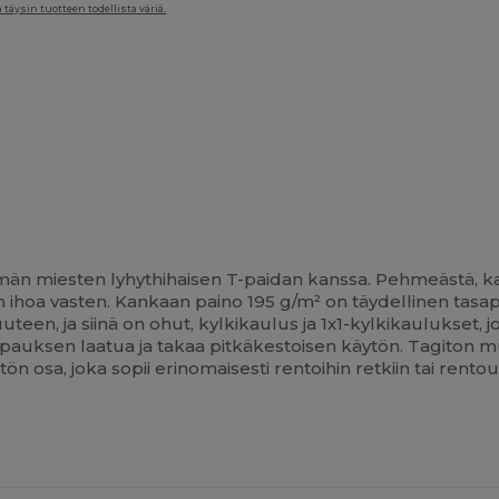
täysin tuotteen todellista väriä.
n miesten lyhythihaisen T-paidan kanssa. Pehmeästä, ka
ihoa vasten. Kankaan paino 195 g/m² on täydellinen tasapa
teen, ja siinä on ohut, kylkikaulus ja 1x1-kylkikaulukset, 
uo ripauksen laatua ja takaa pitkäkestoisen käytön. Tagi
n osa, joka sopii erinomaisesti rentoihin retkiin tai rent
Lisää
Oma
Painatus!