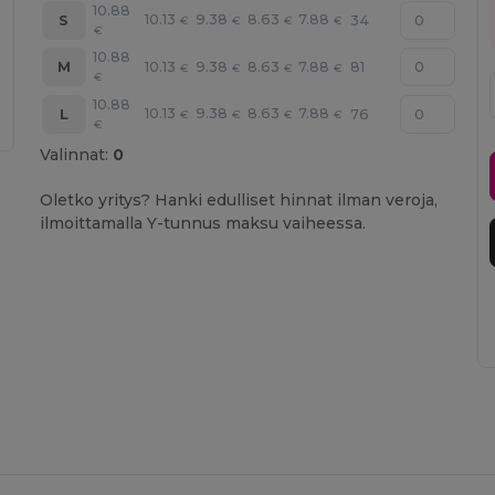
10.88
10.13
9.38
8.63
7.88
S
34
€
€
€
€
€
10.88
10.13
9.38
8.63
7.88
M
81
€
€
€
€
€
10.88
10.13
9.38
8.63
7.88
L
76
€
€
€
€
€
Valinnat:
0
Oletko yritys? Hanki edulliset hinnat ilman veroja,
ilmoittamalla Y-tunnus maksu vaiheessa.