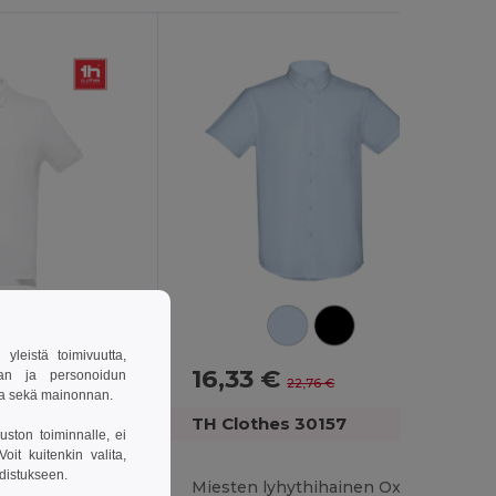
-23%
leistä toimivuutta,
16,33 €
-28%
van ja personoidun
22,76 €
sa sekä mainonnan.
TH Clothes 30157
uston toiminnalle, ei
it kuitenkin valita,
Miesten lyhythihainen puuvillainen poolopaita. Valkoinen väri
hdistukseen.
Miesten lyhythihainen Oxford-paita