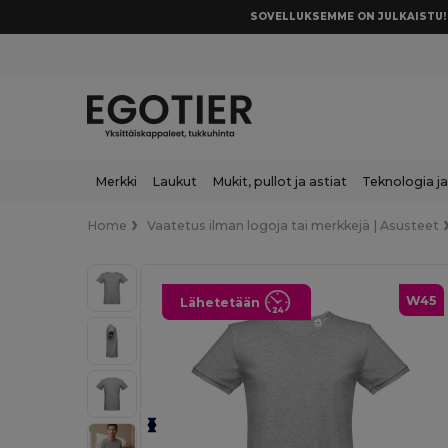
SOVELLUKSEMME ON JULKAISTU! 
Merkki
Laukut
Mukit, pullot ja astiat
Teknologia ja
Home
Vaatetus ilman logoja tai merkkejä | Asusteet
W45
Lähetetään