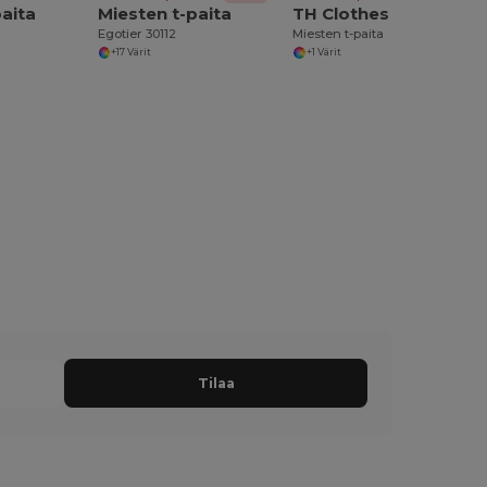
paita
Miesten t-paita
TH Clothes 30115
Egotier 30112
Miesten t-paita
+17 Värit
+1 Värit
Tilaa