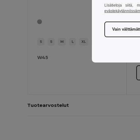
Lisätietoja siitä,
evästekäytännössä
Vain välttämä
S
S
M
L
XL
2XL
W45
W
Tuotearvostelut