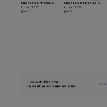
Miesten urheilu-t-paita
Miesten kaksivärinen puuvillainen poolopaita. Valkoinen väri
Egotier 30127
Egotier 30136
+4 Värit
+1 Värit
Tilaa uutiskirjeemme
Ja saat erikoisalennuksia!