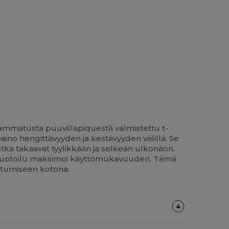
mmatusta puuvillapiquestä valmistettu t-
ino hengittävyyden ja kestävyyden välillä. Se
jotka takaavat tyylikkään ja selkeän ulkonäön.
ton muotoilu maksimoi käyttömukavuuden. Tämä
outumiseen kotona.
Lisää
Oma
Painatus!