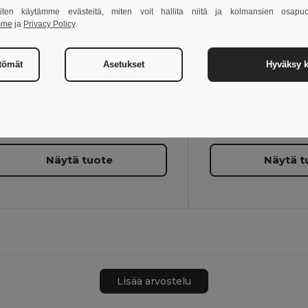
 miten käytämme evästeitä, miten voit hallita niitä ja kolmansien osapuo
mme
ja
Privacy Policy
.
ttömät
Asetukset
Hyväksy k
S
M
L
XL
2XL
S
M
L
XL
45
W45
Näytä tuote
Näytä t
Lisää arvostelu