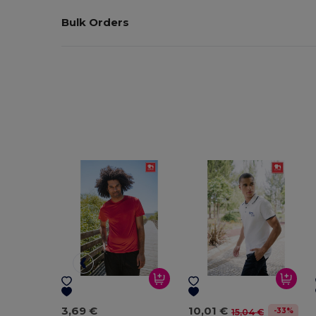
Bulk Orders
3,69 €
10,01 €
-33%
15,04 €