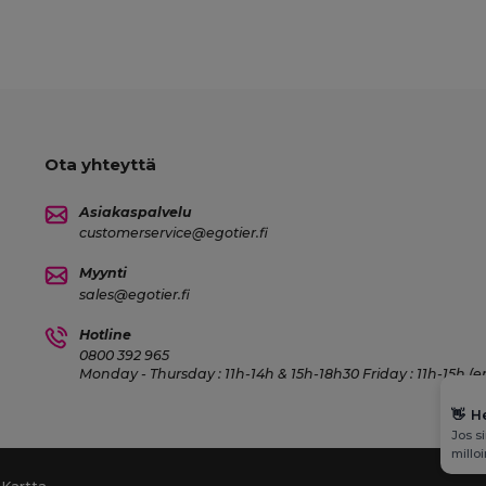
Ota yhteyttä
Asiakaspalvelu
customerservice@egotier.fi
Myynti
sales@egotier.fi
Hotline
0800 392 965
Monday - Thursday : 11h-14h & 15h-18h30 Friday : 11h-15h (e
👋
H
Jos s
millo