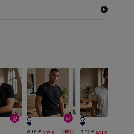
6,18 €
3,12 €
-14%
-45%
7,17 €
5,71 €