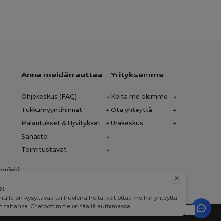
Anna meidän auttaa
Yrityksemme
Ohjekeskus (FAQ)
Keitä me olemme
Tukkumyyntihinnat
Ota yhteyttä
Palautukset & Hyvitykset
Urakeskus
Sanasto
Toimitustavat
nglish)
ei
inulla on kysyttävää tai huolenaiheita, voit ottaa meihin yhteyttä
in tahansa. Chatbottimme on täällä auttamassa.