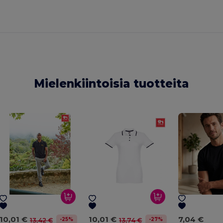
Mielenkiintoisia tuotteita
10,01 €
10,01 €
7,04 €
-25%
-27%
13,42 €
13,74 €