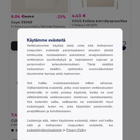
4,43 €
6,04 €
-25%
8,05 €
SOUS Esiliina kierrätyspuuvillaa
Goya 39069
GiftRetail MO2570
Erikoissuunniteltu Pehmeä Polyesteriesiliina SION
Käytämme evästeitä
Verkkosivumme käyttää sekä omia että kolmannen
Lisää Ostokoriin
Lisää Ostokoriin
osapuolen evästeitä parantaakseen sivuston yleistä
toimivuutta, muistaakseen asetuksesi, analysoidakseen
verkkosivun suorituskykyä ja tarjotakseen sujuvan ja
personoidun selauskokemuksen. Tämä sisältää
mukautetun sisällön, optimoidut vuorovaikutukset
sivustomme kanssa sekä mainonnan.
Voit hallita evästeasetuksiasi milloin tahansa.
Välttämättömiä evästeitä, jotka ovat tarpeen verkkosivuston
toiminnalle, ei voida poistaa käytöstä, koska ne ovat
välttämättömiä verkkosivuston toiminnan varmistamiseksi.
Voit kuitenkin valita, sallitaanko tai estetäänkö muut
evästetyypit, kuten ne, joita käytetään personointiin,
analytiikkaan ja kohdistukseen.
7,40 €
-11%
8,28 €
Lisätietoja siitä, miten käytämme evästeitä, miten voit hallita
CUINA Kierrätetty puuvilla Keittiöesilii
niitä ja kolmansien osapuolten evästeitä, lue
GiftRetail MO2265
evästekäytännössämme
ja
Privacy Policy
.