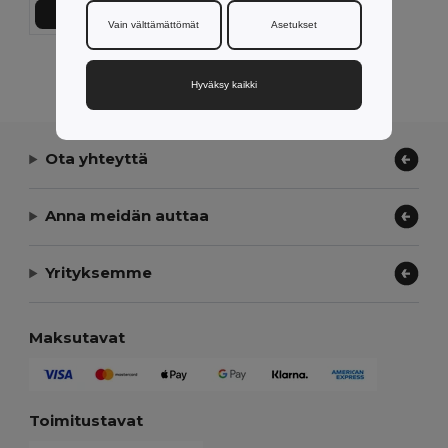
Lisää Ostokoriin
Vain välttämättömät
Asetukset
Näytetään Kaikki Tuotteet.
Hyväksy kaikki
Ota yhteyttä
Anna meidän auttaa
Yrityksemme
Maksutavat
Toimitustavat