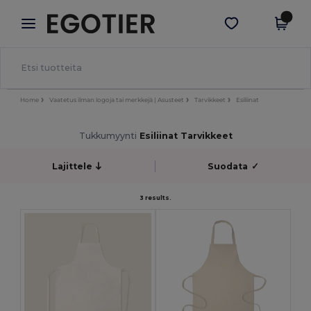
×
Egotier-sovellus
Hae sovellus
Paremmat hinnat appissa!
Home
Vaatetus ilman logoja tai merkkejä | Asusteet
Tarvikkeet
Esiliinat
Tukkumyynti
Esiliinat Tarvikkeet
Lajittele
Suodata
✓
3 results.