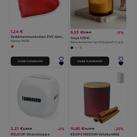
1,24 €
6,53 €
-9%
7,15 €
Sydämenmuotoinen PVC-lämpöpussi
Goya 53541
Egotier 94356
Kaksilankainen kynttilä parafiini ja kasvivaha 310gr BOUQUET
Lisää Ostokoriin
Lisää Ostokoriin
2,21 €
10,85 €
-4%
-25%
2,30 €
14,47 €
RELICUP Stressinoppa
KEOPS MEDIUM Vahakynttilä