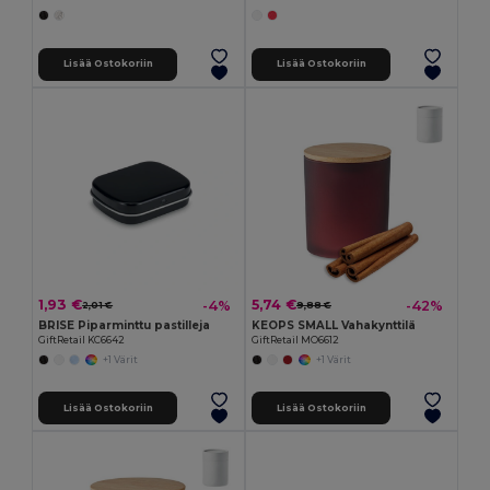
Lisää Ostokoriin
Lisää Ostokoriin
1,93 €
5,74 €
-4%
-42%
2,01 €
9,88 €
BRISE Piparminttu pastilleja
KEOPS SMALL Vahakynttilä
GiftRetail KC6642
GiftRetail MO6612
+1 Värit
+1 Värit
Lisää Ostokoriin
Lisää Ostokoriin