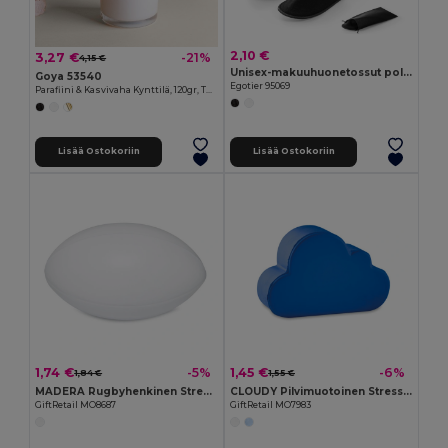
2,10 €
3,27 €
-21%
4,15 €
Unisex-makuuhuonetossut polyesteristä
Goya 53540
Egotier 95069
Parafiini & Kasvivaha Kynttilä, 120gr, Tuoksut MAUVE
Lisää Ostokoriin
Lisää Ostokoriin
1,74 €
1,45 €
-5%
-6%
1,84 €
1,55 €
MADERA Rugbyhenkinen Stressinpoistopallo
CLOUDY Pilvimuotoinen Stressinpoistaja
GiftRetail MO8687
GiftRetail MO7983