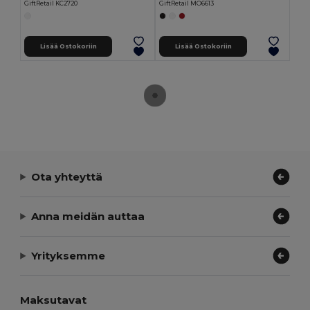
GiftRetail KC2720
GiftRetail MO6613
Lisää Ostokoriin
Lisää Ostokoriin
Ota yhteyttä
Anna meidän auttaa
Yrityksemme
Maksutavat