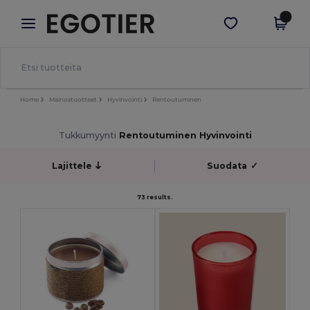
×
Egotier-sovellus
Hae sovellus
Paremmat hinnat appissa!
Home
Mainostuotteet
Hyvinvointi
Rentoutuminen
Tukkumyynti
Rentoutuminen Hyvinvointi
Lajittele
Suodata
✓
73 results.