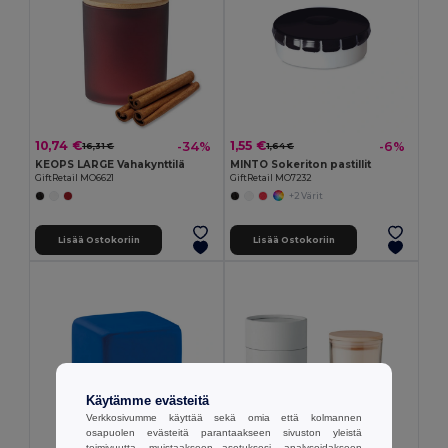
10,74 €
1,55 €
-34%
-6%
16,31 €
1,64 €
KEOPS LARGE Vahakynttilä
MINTO Sokeriton pastillit
GiftRetail MO6621
GiftRetail MO7232
+2 Värit
Lisää Ostokoriin
Lisää Ostokoriin
Käytämme evästeitä
Verkkosivumme käyttää sekä omia että kolmannen
osapuolen evästeitä parantaakseen sivuston yleistä
toimivuutta, muistaakseen asetuksesi, analysoidakseen