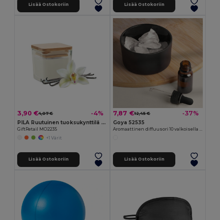
Lisää Ostokoriin
Lisää Ostokoriin
3,90 €
7,87 €
-4%
-37%
4,07 €
12,45 €
PILA Ruutuinen tuoksukynttilä 50gr
Goya 52535
GiftRetail MO2235
Aromaattinen diffuusori 10 valkoisella kivellä ja 10ml laventeliöljy HIMALAYA
+1 Värit
Lisää Ostokoriin
Lisää Ostokoriin