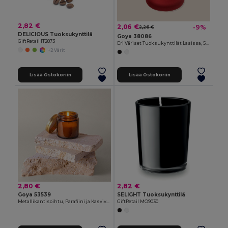
2,82 €
2,06 €
-9%
2,26 €
DELICIOUS Tuoksukynttilä
Goya 38086
GiftRetail IT2873
Eri Väriset Tuoksukynttilät Lasissa, 55g SCENT
+2 Värit
Lisää Ostokoriin
Lisää Ostokoriin
2,80 €
2,82 €
Goya 53539
SELIGHT Tuoksukynttilä
Metallikantisoihtu, Parafiini ja Kasvivaha, 5% Tuoksu, 75gr TULIPE
GiftRetail MO9030