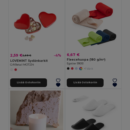
6,67 €
2,59 €
-4%
2,69 €
Fleecehuopa (180 g/m²)
LOVEMINT Sydänkarkit
Egotier 99051
GiftRetail MO7234
+1 Värit
Lisää Ostokoriin
Lisää Ostokoriin