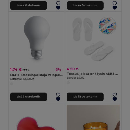
Lisää Ostokoriin
Lisää Ostokoriin
4,50 €
1,74 €
-5%
1,84 €
Tossut, joissa on täysin räätälöitävät sublimaatiopohjat
LIGHT Stressinpoistaja Valopallon Muodossa
Egotier 95082
GiftRetail MO7829
Lisää Ostokoriin
Lisää Ostokoriin