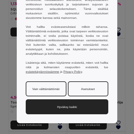
1,13 €
8,98 €
-6%
-18%
1,21 €
10,94 €
verkkosivun suorituskykyä ja tarjotakseen sujuvan ja
personoidun selauskokemuksen. Tämä sisältää
SQUARAX Stressinpoistokuutio Hyvinvointiin
ANCIENT HIGH Vanilja kynttilä
mukautetun sisällön, optimoidut vuorovaikutukset
GiftRetail MO7659
GiftRetail MO6316
sivustomme kanssa sekä mainonnan.
+2 Värit
Voit hallita evästeasetuksiasi milloin tahansa.
Välttämättömiä evästeitä, jotka ovat tarpeen verkkosivuston
Lisää Ostokoriin
Lisää Ostokoriin
toiminnalle, ei voida poistaa käytöstä, koska ne ovat
välttämättömiä verkkosivuston toiminnan varmistamiseksi.
Voit kuitenkin valita, sallitaanko tai estetäänkö muut
evästetyypit, kuten ne, joita käytetään personointiin,
analytiikkaan ja kohdistukseen.
Lisätietoja siitä, miten käytämme evästeitä, miten voit hallita
niitä ja kolmansien osapuolten evästeitä, lue
evästekäytännössämme
ja
Privacy Policy
.
Vain välttämättömät
Asetukset
4,50 €
1,05 €
Tossut, joissa on täysin räätälöitävät sublimaatiopohjat
MINTCARD Pastillien annostelija
Egotier 95083
GiftRetail KC6637
Hyväksy kaikki
Lisää Ostokoriin
Lisää Ostokoriin