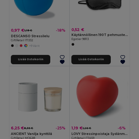
0,52 €
0,97 €
-18%
1,19 €
Käytännöllinen 190T pehmustettu unimaski
DESCANSO Stressilelu
Egotier 98113
GiftRetail IT1332
+9 Värit
Lisää Ostokoriin
Lisää Ostokoriin
6,25 €
1,19 €
-25%
-6%
8,35 €
1,26 €
ANCIENT Vanilja kynttilä
LOVY Stressinpoistaja Sydänmuotoisena PU-materiaalista
GiftRetail MO6281
GiftRetail IT3459