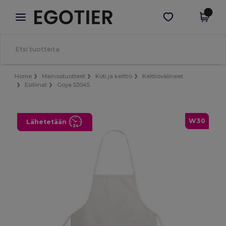
×
Egotier-sovellus
Hae sovellus
Paremmat hinnat appissa!
Home
Mainostuotteet
Koti ja keittiö
Keittiövälineet
Esiliinat
Goya 53045
W30
Lähetetään