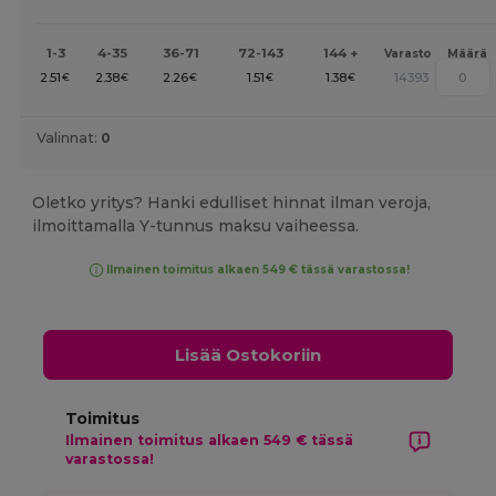
1-3
4-35
36-71
72-143
144 +
Varasto
Määrä
2.51
2.38
2.26
1.51
1.38
14393
€
€
€
€
€
Valinnat:
0
Oletko yritys? Hanki edulliset hinnat ilman veroja,
ilmoittamalla Y-tunnus maksu vaiheessa.
Ilmainen toimitus alkaen 549 € tässä varastossa!
Lisää Ostokoriin
Toimitus
Ilmainen toimitus alkaen 549 € tässä
varastossa!