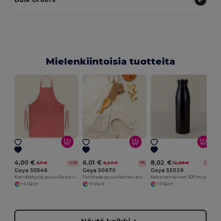
Mielenkiintoisia tuotteita
4,00 €
6,01 €
8,02 €
5,11 €
6,20 €
12,68 €
-22%
-3%
-37%
Goya 50546
Goya 50670
Goya 52029
Kierrätetystä puuvillasta valmistettu esiliina 140gr/m2 WATERFALL
Fairtrade-puuvillainen esiliina, säädettävä kiinnitys, 180 gr/m2 SAMOA
Kaksiseinäinen 500 ml pullo kumikorkilla
+4 Värit
+1 Värit
+3 Värit