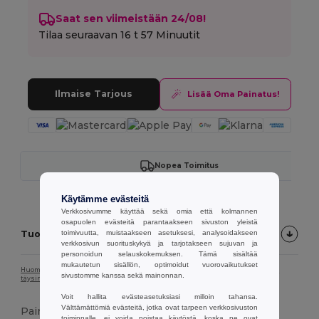
Saat sen viimeistään 24/08!
Tilaa seuraavan
16 t 57 Minuutit
Ilmaise Tarjous
Lisää Oma Painatus!
Nopea Toimitus
Käytämme evästeitä
Verkkosivumme käyttää sekä omia että kolmannen
osapuolen evästeitä parantaakseen sivuston yleistä
Tuotekuvaus
toimivuutta, muistaakseen asetuksesi, analysoidakseen
verkkosivun suorituskykyä ja tarjotakseen sujuvan ja
personoidun selauskokemuksen. Tämä sisältää
mukautetun sisällön, optimoidut vuorovaikutukset
Huomaa, että näytön kalibroinnin vuoksi tuotekuvan väri ei välttämättä vastaa
sivustomme kanssa sekä mainonnan.
täysin tuotteen todellista väriä.
Voit hallita evästeasetuksiasi milloin tahansa.
Välttämättömiä evästeitä, jotka ovat tarpeen verkkosivuston
Paino
toiminnalle, ei voida poistaa käytöstä, koska ne ovat