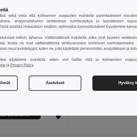
eitä
tää sekä omia että kolmannen osapuolen evästeitä parantaakseen sivuston y
uksesi, analysoidakseen verkkosivun suorituskykyä ja tarjotakseen suju
ämä sisältää mukautetun sisällön, optimoidut vuorovaikutukset sivustomme kans
setuksiasi milloin tahansa. Välttämättömiä evästeitä, jotka ovat tarpeen verkkosiv
stä, koska ne ovat välttämättömiä verkkosivuston toiminnan varmistamiseksi. Vo
äänkö muut evästetyypit, kuten ne, joita käytetään personointiin, analytiikkaan ja ko
 miten käytämme evästeitä, miten voit hallita niitä ja kolmansien osapuo
mme
ja
Privacy Policy
.
€
ttömät
Asetukset
Hyväksy k
Vehnän olki kuitua ja PP webbikamera suojus
97953
sää Ostokoriin