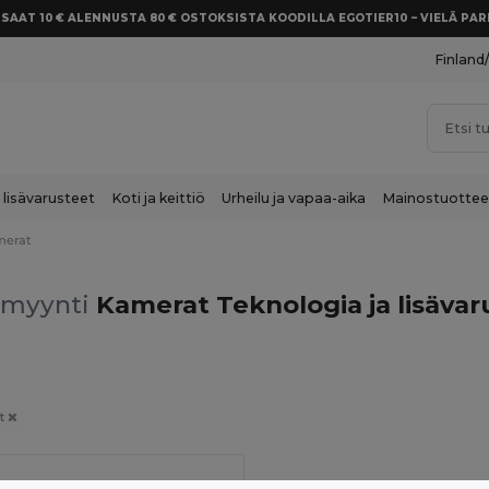
SAAT 10 € ALENNUSTA 80 € OSTOKSISTA KOODILLA EGOTIER10 – VIELÄ P
Finland
 lisävarusteet
Koti ja keittiö
Urheilu ja vapaa-aika
Mainostuottee
merat
myynti
Kamerat Teknologia ja lisävar
t