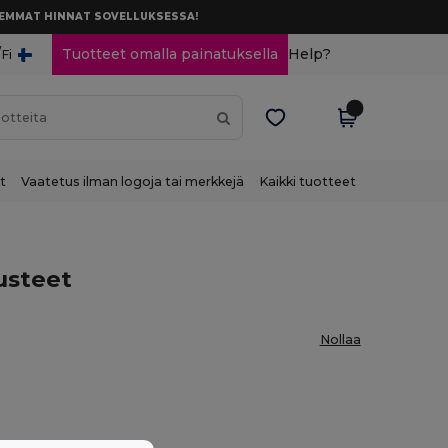
AREMMAT HINNAT SOVELLUKSESSA!
/
Tuotteet omalla painatuksella
Help?
Fi
t
Vaatetus ilman logoja tai merkkejä
Kaikki tuotteet
usteet
Nollaa