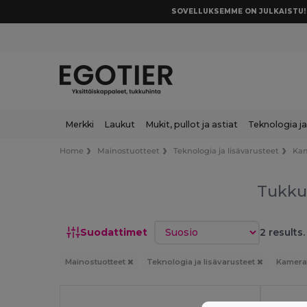
SOVELLUKSEMME ON JULKAISTU! 
Merkki
Laukut
Mukit, pullot ja astiat
Teknologia ja
Home
Mainostuotteet
Teknologia ja lisävarusteet
Ka
Tukku
Lajittele
Suodattimet
2 results.
Mainostuotteet
Teknologia ja lisävarusteet
Kamera