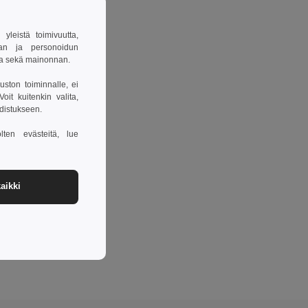
leistä toimivuutta,
van ja personoidun
sa sekä mainonnan.
uston toiminnalle, ei
it kuitenkin valita,
hdistukseen.
lten evästeitä, lue
aikki