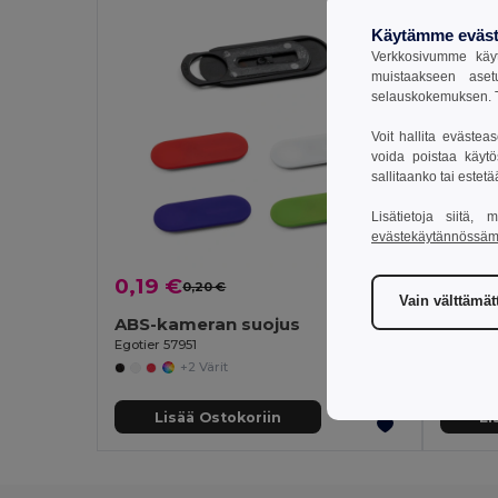
Käytämme eväst
Verkkosivumme käyt
muistaakseen aset
selauskokemuksen. T
Voit hallita evästea
voida poistaa käytö
sallitaanko tai estet
Lisätietoja siitä,
evästekäytännössä
0,19 €
0,19 
0,20 €
-5%
Vain välttämä
ABS-kameran suojus
Egotier 57951
Egotier 
+2 Värit
Lisää Ostokoriin
Li