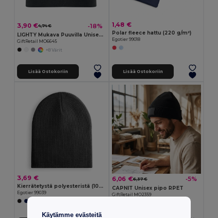
1,48 €
3,90 €
-18%
4,74 €
Polar fleece hattu (220 g/m²)
LIGHTY Mukava Puuvilla Unisex Beanie Joustavalla Istuvuudella
Egotier 99018
GiftRetail MO6645
+8 Värit
Lisää Ostokoriin
Lisää Ostokoriin
3,69 €
6,06 €
-5%
6,37 €
Kierrätetystä polyesteristä (100% rPET) unisex-pipo
CAPNIT Unisex pipo RPET
Egotier 99039
GiftRetail MO2359
+1 Värit
Käytämme evästeitä