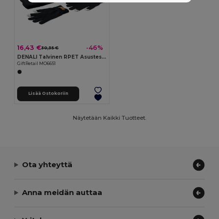
16,43 €
-46%
30,35 €
DENALI Talvinen RPET Asustesetti Kolmelle
GiftRetail MO6651
Lisää Ostokoriin
Näytetään Kaikki Tuotteet.
Ota yhteyttä
Anna meidän auttaa