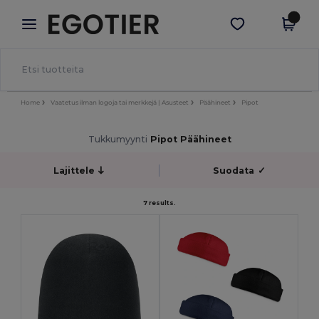
×
Egotier-sovellus
Hae sovellus
Paremmat hinnat appissa!
Home
Vaatetus ilman logoja tai merkkejä | Asusteet
Päähineet
Pipot
Tukkumyynti
Pipot Päähineet
Lajittele
Suodata
✓
7 results.