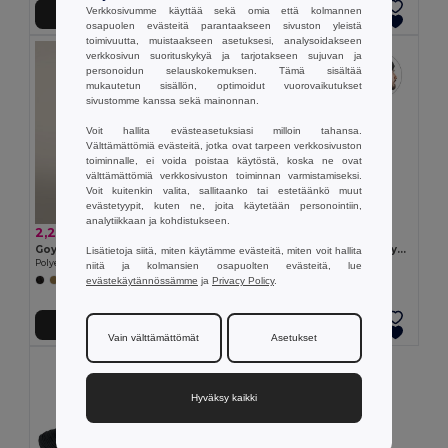
Verkkosivumme käyttää sekä omia että kolmannen
Lisää Ostokoriin
Lisää Ostokoriin
osapuolen evästeitä parantaakseen sivuston yleistä
toimivuutta, muistaakseen asetuksesi, analysoidakseen
verkkosivun suorituskykyä ja tarjotakseen sujuvan ja
personoidun selauskokemuksen. Tämä sisältää
mukautetun sisällön, optimoidut vuorovaikutukset
sivustomme kanssa sekä mainonnan.
Voit hallita evästeasetuksiasi milloin tahansa.
Välttämättömiä evästeitä, jotka ovat tarpeen verkkosivuston
toiminnalle, ei voida poistaa käytöstä, koska ne ovat
välttämättömiä verkkosivuston toiminnan varmistamiseksi.
Voit kuitenkin valita, sallitaanko tai estetäänkö muut
evästetyypit, kuten ne, joita käytetään personointiin,
analytiikkaan ja kohdistukseen.
2,24 €
3,87 €
Goya 53543
Pehmeästä kierrätetystä polyesteristä (100% rPET) -materiaalista valmistettu kaksikerroksinen unisex-pipo
Lisätietoja siitä, miten käytämme evästeitä, miten voit hallita
Polyesterinen talvihattu, erittäin pehmeä sisus IVALO
Egotier 99038
niitä ja kolmansien osapuolten evästeitä, lue
evästekäytännössämme
ja
Privacy Policy
.
Lisää Ostokoriin
Lisää Ostokoriin
Vain välttämättömät
Asetukset
Hyväksy kaikki