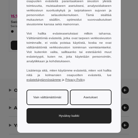
osapuolen evästeitä parantaakseen sivuston yleistä
toimivuutta, muistaakseen asetuksesi, analysoidakseen
verkkosivun suorituskykyä ja tarjotakseen sujuvan ja
personoidun selauskokemuksen. Tämä sisältää
15,74 €
-20%
19,60 €
mukautetun sisällön, optimoidut vuorovaikutukset
Swiss Peak P300.24
sivustomme kanssa sekä mainonnan.
Swiss Peak RCS 10W hiirimatto langattomalla latauksella
Voit hallita evästeasetuksiasi milloin tahansa.
Välttämättömiä evästeitä, jotka ovat tarpeen verkkosivuston
toiminnalle, ei voida poistaa käytöstä, koska ne ovat
Lisää Ostokoriin
välttämättömiä verkkosivuston toiminnan varmistamiseksi.
Voit kuitenkin valita, sallitaanko tai estetäänkö muut
evästetyypit, kuten ne, joita käytetään personointiin,
Näytetään Kaikki Tuotteet.
analytiikkaan ja kohdistukseen.
Lisätietoja siitä, miten käytämme evästeitä, miten voit hallita
niitä ja kolmansien osapuolten evästeitä, lue
evästekäytännössämme
ja
Privacy Policy
.
Ota yhteyttä
Vain välttämättömät
Asetukset
Anna meidän auttaa
Hyväksy kaikki
Yrityksemme