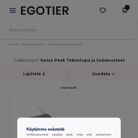
×
Egotier-sovellus
Hae sovellus
Paremmat hinnat appissa!
Home
Mainostuotteet
Teknologia ja lisävarusteet
Tukkumyynti
Swiss Peak Teknologia ja lisävarusteet
Lajittele
Suodata
✓
One result.
Käytämme evästeitä
Verkkosivumme käyttää sekä omia että kolmannen