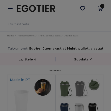
×
Egotier-sovellus
Hae sovellus
Paremmat hinnat appissa!
Home
Mainostuotteet
Mukit, pullot ja astiat
Juoma-astiat
Tukkumyynti
Egotier Juoma-astiat Mukit, pullot ja astiat
Lajittele
Suodata
✓
10 results.
Made in
PT