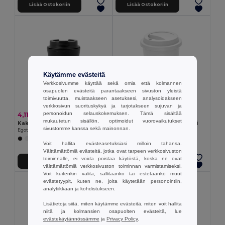
Lisää Ostokoriin
Lisää Ostokoriin
Käytämme evästeitä
Verkkosivumme käyttää sekä omia että kolmannen
osapuolen evästeitä parantaakseen sivuston yleistä
toimivuutta, muistaakseen asetuksesi, analysoidakseen
verkkosivun suorituskykyä ja tarjotakseen sujuvan ja
personoidun selauskokemuksen. Tämä sisältää
4,11 €
1,71 €
mukautetun sisällön, optimoidut vuorovaikutukset
Kaksiseinäinen, vuotamaton PP-matkamuki
Yksiseinäinen PP-matkamuki
sivustomme kanssa sekä mainonnan.
Egotier 94386
Egotier 94323
+1 Värit
+1 Värit
Voit hallita evästeasetuksiasi milloin tahansa.
Välttämättömiä evästeitä, jotka ovat tarpeen verkkosivuston
toiminnalle, ei voida poistaa käytöstä, koska ne ovat
Lisää Ostokoriin
Lisää Ostokoriin
välttämättömiä verkkosivuston toiminnan varmistamiseksi.
Voit kuitenkin valita, sallitaanko tai estetäänkö muut
evästetyypit, kuten ne, joita käytetään personointiin,
analytiikkaan ja kohdistukseen.
Lisätietoja siitä, miten käytämme evästeitä, miten voit hallita
niitä ja kolmansien osapuolten evästeitä, lue
evästekäytännössämme
ja
Privacy Policy
.