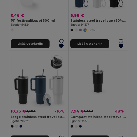
0,46 €
6,98 €
PP festivaalikuppi 500 ml
Stainless steel travel cup (90% rSS) with double wall and matt finish 460 mL
Egotier 94324
Egotier 94377
+2 Värit
Lisää Ostokoriin
Lisää Ostokoriin
10,33 €
7,94 €
-16%
-18%
12,27 €
9,69 €
Large stainless steel travel cup (91% recycled) with vacuum insulated double wall and a matt finish 1300 mL
Compact stainless steel travel cup (91% recycled) with vacuum insulated double wall and matt finish 600 mL
Egotier 94373
Egotier 94372