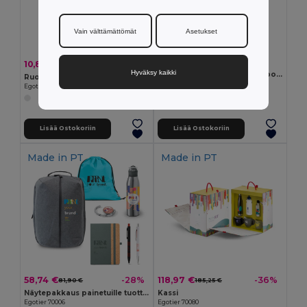
Vain välttämättömät
Asetukset
3,90 €
10,86 €
-8%
11,80 €
Hyväksy kaikki
Urheilupyyhe polyamidia ja polyesteriä pullonmuotoisessa PP ja PET pakkauksessa
Ruostumattomasta teräksestä valmistettu termospullo 1000 ml
Egotier 99967
Egotier 94679
Lisää Ostokoriin
Lisää Ostokoriin
Made in
PT
Made in
PT
58,74 €
118,97 €
-28%
-36%
81,90 €
185,25 €
Näytepakkaus painetuille tuotteille
Kassi
Egotier 70006
Egotier 70080