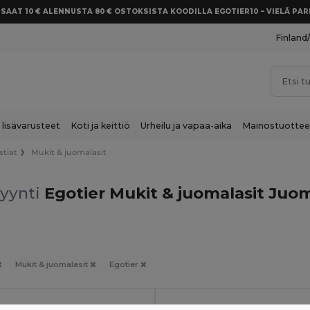
SAAT 10 € ALENNUSTA 80 € OSTOKSISTA KOODILLA EGOTIER10 – VIELÄ P
Finland
 lisävarusteet
Koti ja keittiö
Urheilu ja vapaa-aika
Mainostuottee
tiat
Mukit & juomalasit
yynti
Egotier Mukit & juomalasit Juom
Mukit & juomalasit
Egotier