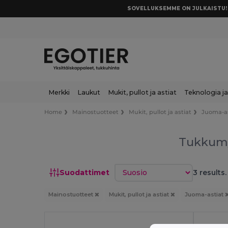
SOVELLUKSEMME ON JULKAISTU! 
Merkki
Laukut
Mukit, pullot ja astiat
Teknologia ja
Home
Mainostuotteet
Mukit, pullot ja astiat
Juoma-as
Tukkum
Lajittele
Suodattimet
3 results.
Mainostuotteet
Mukit, pullot ja astiat
Juoma-astiat