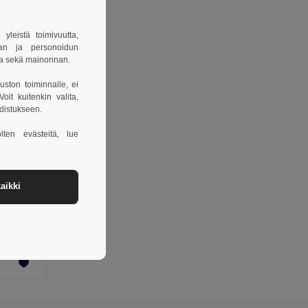
leistä toimivuutta,
van ja personoidun
sa sekä mainonnan.
uston toiminnalle, ei
it kuitenkin valita,
hdistukseen.
lten evästeitä, lue
aikki
uki