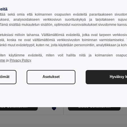
eitä
tää sekä omia että kolmannen osapuolen evästeitä parantaakseen sivuston y
uksesi, analysoidakseen verkkosivun suorituskykyä ja tarjotakseen suju
ämä sisältää mukautetun sisällön, optimoidut vuorovaikutukset sivustomme kans
setuksiasi milloin tahansa. Välttämättömiä evästeitä, jotka ovat tarpeen verkkosiv
stä, koska ne ovat välttämättömiä verkkosivuston toiminnan varmistamiseksi. Vo
äänkö muut evästetyypit, kuten ne, joita käytetään personointiin, analytiikkaan ja ko
 miten käytämme evästeitä, miten voit hallita niitä ja kolmansien osapuo
mme
ja
Privacy Policy
.
€
1,71 €
ttömät
Asetukset
Hyväksy k
Kaksiseinäinen, vuotamaton PP-matkamuki
Yksiseinäinen PP-matkam
94386
Egotier 94323
+1 Värit
+1 Värit
sää Ostokoriin
Lisää Ostokoriin