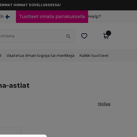
AREMMAT HINNAT SOVELLUKSESSA!
/
Tuotteet omalla painatuksella
Help?
Fi
t
Vaatetus ilman logoja tai merkkejä
Kaikki tuotteet
a-astiat
Nollaa