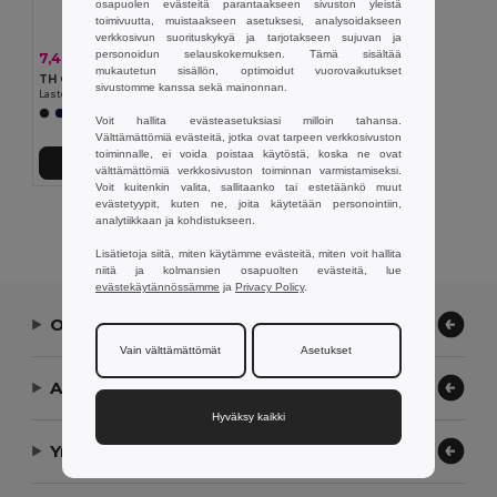
osapuolen evästeitä parantaakseen sivuston yleistä
toimivuutta, muistaakseen asetuksesi, analysoidakseen
verkkosivun suorituskykyä ja tarjotakseen sujuvan ja
personoidun selauskokemuksen. Tämä sisältää
7,40 €
-10%
8,26 €
mukautetun sisällön, optimoidut vuorovaikutukset
TH Clothes 30296
sivustomme kanssa sekä mainonnan.
Lasten urheilushortsit
+1 Värit
Voit hallita evästeasetuksiasi milloin tahansa.
Välttämättömiä evästeitä, jotka ovat tarpeen verkkosivuston
toiminnalle, ei voida poistaa käytöstä, koska ne ovat
Lisää Ostokoriin
välttämättömiä verkkosivuston toiminnan varmistamiseksi.
Voit kuitenkin valita, sallitaanko tai estetäänkö muut
evästetyypit, kuten ne, joita käytetään personointiin,
Näytetään Kaikki Tuotteet.
analytiikkaan ja kohdistukseen.
Lisätietoja siitä, miten käytämme evästeitä, miten voit hallita
niitä ja kolmansien osapuolten evästeitä, lue
evästekäytännössämme
ja
Privacy Policy
.
Ota yhteyttä
Vain välttämättömät
Asetukset
Anna meidän auttaa
Hyväksy kaikki
Yrityksemme