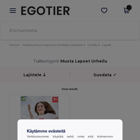
×
Egotier-sovellus
Hae sovellus
Paremmat hinnat appissa!
Home
Vaatetus ilman logoja tai merkkejä | Asusteet
Urheilu
Lapset
Tukkumyynti
Musta Lapset Urheilu
Lajittele
Suodata
✓
One result.
Käytämme evästeitä
Verkkosivumme käyttää sekä omia että kolmannen