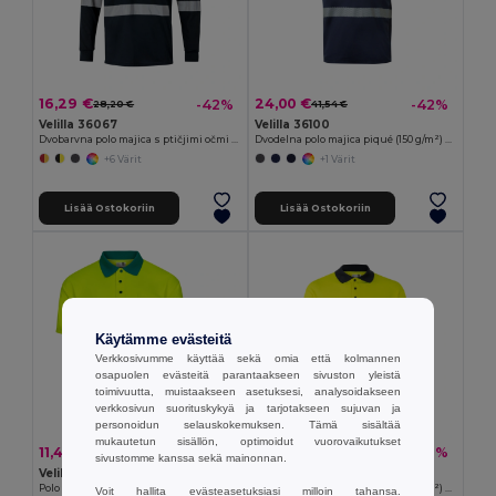
16,29 €
24,00 €
-42%
-42%
28,20 €
41,54 €
Velilla 36067
Velilla 36100
Dvobarvna polo majica s ptičjimi očmi (160 g/m²) z dolgimi rokavi, iz poliestra (100 %)
Dvodelna polo majica piqué (150 g/m²) s kratkimi rokavi, iz bombaža (55 %) in poliestra (45 %)
+6 Värit
+1 Värit
Lisää Ostokoriin
Lisää Ostokoriin
Käytämme evästeitä
Verkkosivumme käyttää sekä omia että kolmannen
osapuolen evästeitä parantaakseen sivuston yleistä
toimivuutta, muistaakseen asetuksesi, analysoidakseen
verkkosivun suorituskykyä ja tarjotakseen sujuvan ja
personoidun selauskokemuksen. Tämä sisältää
mukautetun sisällön, optimoidut vuorovaikutukset
11,42 €
21,30 €
-27%
-42%
15,63 €
36,85 €
sivustomme kanssa sekä mainonnan.
Velilla 36141
Velilla 36139
Polo majica s ptičjimi očmi (140 g/m²) s kratkimi rokavi, iz poliestra (100 %)
Dvodelna polo majica piqué (150 g/m²) z dolgimi rokavi, iz bombaža (55 %) in poliestra (45 %)
Voit hallita evästeasetuksiasi milloin tahansa.