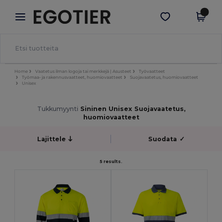
×
Egotier-sovellus
Hae sovellus
Paremmat hinnat appissa!
Home
Vaatetus ilman logoja tai merkkejä | Asusteet
Työvaatteet
Työmaa- ja rakennusvaatteet, huomiovaatteet
Suojavaatetus, huomiovaatteet
Unisex
Tukkumyynti
Sininen Unisex Suojavaatetus,
huomiovaatteet
Lajittele
Suodata
✓
5 results.