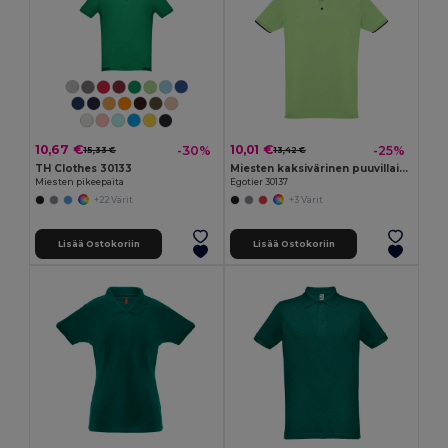
10,67 €
10,01 €
-30%
-25%
15,33 €
13,42 €
TH Clothes 30133
Miesten kaksivärinen puuvillainen poolopaita
Miesten pikeepaita
Egotier 30137
+22 Värit
+3 Värit
Lisää Ostokoriin
Lisää Ostokoriin