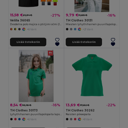
15,58 €
9,79 €
-27%
-16%
21,34 €
11,65 €
Velilla 36065
TH Clothes 30131
Dvodelna polo majica s ptičjimi očmi (160 g/m²) s kratkimi rokavi, iz poliestra (100 %)
Miesten lyhythihainen puuvillapolopaita
+6 Värit
+21 Värit
Lisää Ostokoriin
Lisää Ostokoriin
8,54 €
13,69 €
-16%
-22%
10,16 €
17,62 €
TH Clothes 30173
TH Clothes 30262
Lyhythihainen puuvillapolopaita lapsille (unisex)
Naisten pikeepaita
+6 Värit
+8 Värit