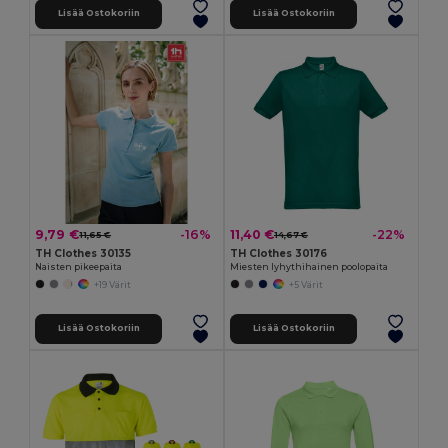
Lisää Ostokoriin
Lisää Ostokoriin
9,79 €
11,40 €
-16%
-22%
11,65 €
14,67 €
TH Clothes 30135
TH Clothes 30176
Naisten pikeepaita
Miesten lyhythihainen poolopaita
+19 Värit
+5 Värit
Lisää Ostokoriin
Lisää Ostokoriin