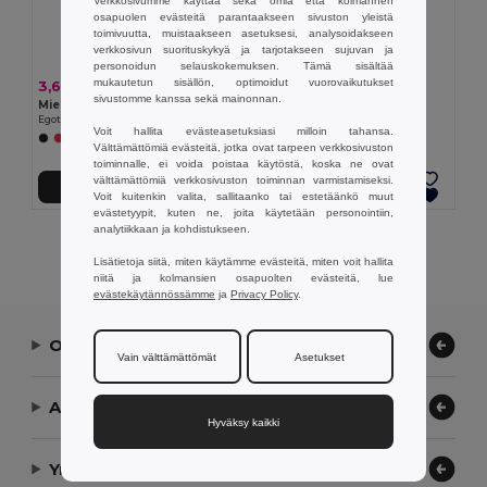
Verkkosivumme käyttää sekä omia että kolmannen
osapuolen evästeitä parantaakseen sivuston yleistä
toimivuutta, muistaakseen asetuksesi, analysoidakseen
verkkosivun suorituskykyä ja tarjotakseen sujuvan ja
personoidun selauskokemuksen. Tämä sisältää
mukautetun sisällön, optimoidut vuorovaikutukset
3,69 €
3,34 €
sivustomme kanssa sekä mainonnan.
Miesten urheilu-t-paita
Naisten urheilupaita
Egotier 30127
Egotier 30128
Voit hallita evästeasetuksiasi milloin tahansa.
+1 Värit
Välttämättömiä evästeitä, jotka ovat tarpeen verkkosivuston
toiminnalle, ei voida poistaa käytöstä, koska ne ovat
välttämättömiä verkkosivuston toiminnan varmistamiseksi.
Lisää Ostokoriin
Lisää Ostokoriin
Voit kuitenkin valita, sallitaanko tai estetäänkö muut
evästetyypit, kuten ne, joita käytetään personointiin,
analytiikkaan ja kohdistukseen.
Näytetään Kaikki Tuotteet.
Lisätietoja siitä, miten käytämme evästeitä, miten voit hallita
niitä ja kolmansien osapuolten evästeitä, lue
evästekäytännössämme
ja
Privacy Policy
.
Ota yhteyttä
Vain välttämättömät
Asetukset
Anna meidän auttaa
Hyväksy kaikki
Yrityksemme