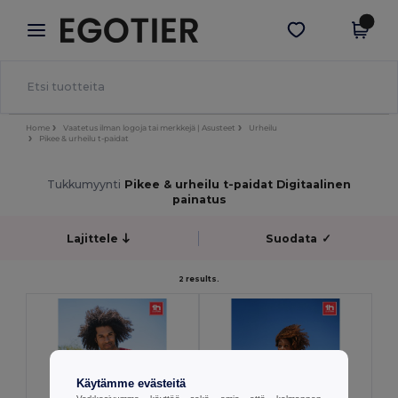
×
Egotier-sovellus
Hae sovellus
Paremmat hinnat appissa!
Home
Vaatetus ilman logoja tai merkkejä | Asusteet
Urheilu
Pikee & urheilu t-paidat
Tukkumyynti
Pikee & urheilu t-paidat Digitaalinen
painatus
Lajittele
Suodata
✓
2 results.
Käytämme evästeitä