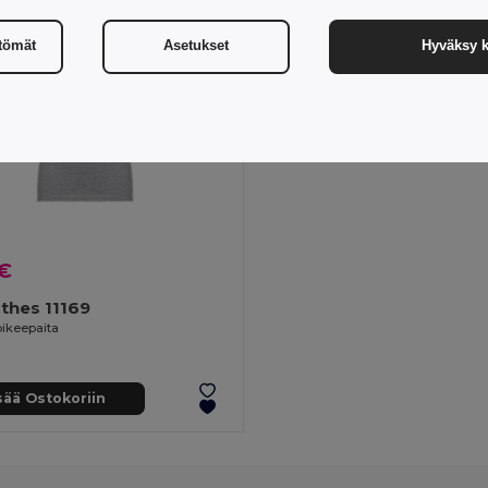
ttömät
Asetukset
Hyväksy k
 €
thes 11169
pikeepaita
sää Ostokoriin