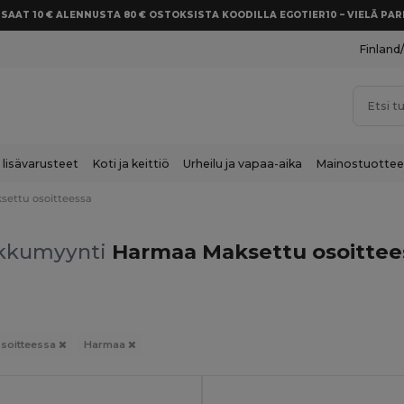
SAAT 10 € ALENNUSTA 80 € OSTOKSISTA KOODILLA EGOTIER10 – VIELÄ P
Finland
 lisävarusteet
Koti ja keittiö
Urheilu ja vapaa-aika
Mainostuottee
settu osoitteessa
kkumyynti
Harmaa Maksettu osoittee
osoitteessa
Harmaa