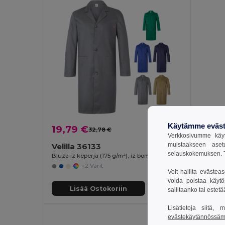
Käytämme eväst
19,79 €
19,05
32,78 €
-40%
Verkkosivumme käyt
muistaakseen aset
Velilla 36133
TH Cl
selauskokemuksen. T
Bluza iz keperja (175 g/m²), iz bombaža (35 %) in poliestra (65 %)
Pitkähiha
+2 Värit
Voit hallita evästea
voida poistaa käytö
Lisää Ostokoriin
Li
sallitaanko tai estet
Lisätietoja siitä,
evästekäytännössä