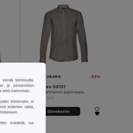
18,89 €
-31%
28,08 €
-33%
leistä toimivuutta,
van ja personoidun
TH Clothes 30151
sa sekä mainonnan.
Miesten pitkähihainen popliinipaita
+1 Värit
uston toiminnalle, ei
it kuitenkin valita,
Lisää Ostokoriin
hdistukseen.
lten evästeitä, lue