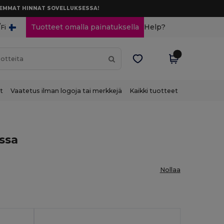
AREMMAT HINNAT SOVELLUKSESSA!
/
Tuotteet omalla painatuksella
Help?
Fi
t
Vaatetus ilman logoja tai merkkejä
Kaikki tuotteet
ssa
Nollaa