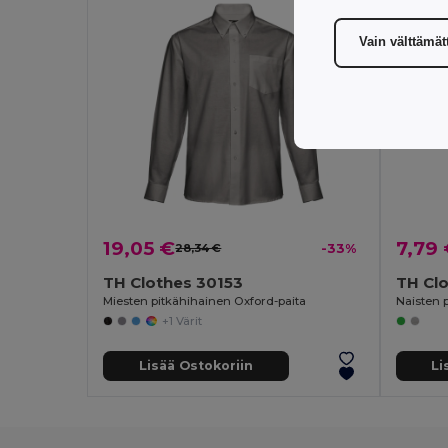
Vain välttämä
19,05 €
7,79
28,34 €
-33%
TH Clothes 30153
TH Clo
Miesten pitkähihainen Oxford-paita
Naisten 
+1 Värit
Lisää Ostokoriin
Li