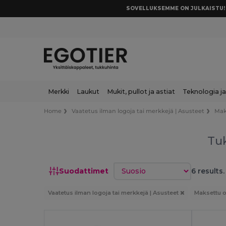
SOVELLUKSEMME ON JULKAISTU! 
Merkki
Laukut
Mukit, pullot ja astiat
Teknologia ja
Home
Vaatetus ilman logoja tai merkkejä | Asusteet
Mak
Tu
Lajittele
Suodattimet
6 results.
Vaatetus ilman logoja tai merkkejä | Asusteet
Maksettu 