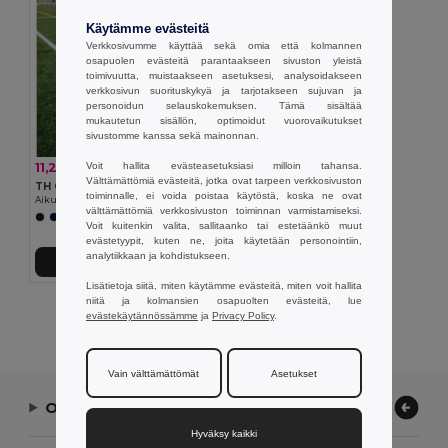
Käytämme evästeitä
Verkkosivumme käyttää sekä omia että kolmannen
osapuolen evästeitä parantaakseen sivuston yleistä
toimivuutta, muistaakseen asetuksesi, analysoidakseen
verkkosivun suorituskykyä ja tarjotakseen sujuvan ja
personoidun selauskokemuksen. Tämä sisältää
mukautetun sisällön, optimoidut vuorovaikutukset
sivustomme kanssa sekä mainonnan.
Voit hallita evästeasetuksiasi milloin tahansa.
11,20 €
-20%
13,95 €
Välttämättömiä evästeitä, jotka ovat tarpeen verkkosivuston
TH Clothes 30298
toiminnalle, ei voida poistaa käytöstä, koska ne ovat
Aikuisten urheilushortsit
välttämättömiä verkkosivuston toiminnan varmistamiseksi.
+1 Värit
Voit kuitenkin valita, sallitaanko tai estetäänkö muut
evästetyypit, kuten ne, joita käytetään personointiin,
analytiikkaan ja kohdistukseen.
Lisää Ostokoriin
Lisätietoja siitä, miten käytämme evästeitä, miten voit hallita
niitä ja kolmansien osapuolten evästeitä, lue
Näytetään Kaikki Tuotteet.
evästekäytännössämme
ja
Privacy Policy
.
Vain välttämättömät
Asetukset
Ota yhteyttä
Hyväksy kaikki