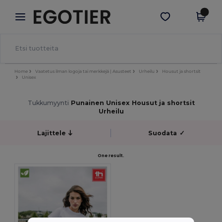
×
Egotier-sovellus
Hae sovellus
Paremmat hinnat appissa!
Home
Vaatetus ilman logoja tai merkkejä | Asusteet
Urheilu
Housut ja shortsit
Unisex
Tukkumyynti
Punainen Unisex Housut ja shortsit
Urheilu
Lajittele
Suodata
✓
One result.