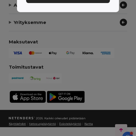
Anna meidän auttaa
Yrityksemme
Maksutavat
Toimitustavat
2026. Kaikki oikeudet pidätetään
Käyttöehdot
|
tietosuojakäytäntö
|
Evästekäytäntö
|
Kartta