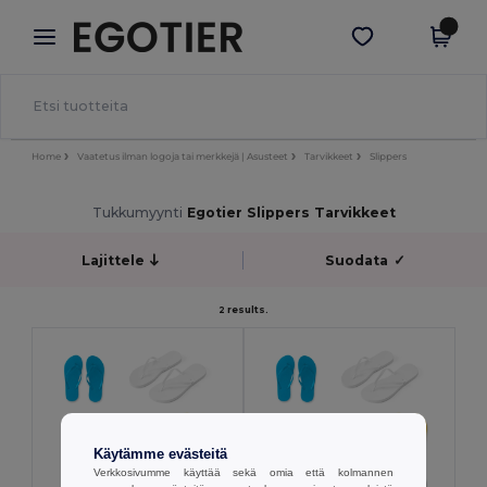
×
Egotier-sovellus
Hae sovellus
Paremmat hinnat appissa!
Home
Vaatetus ilman logoja tai merkkejä | Asusteet
Tarvikkeet
Slippers
Tukkumyynti
Egotier Slippers Tarvikkeet
Lajittele
Suodata
✓
2 results.
Käytämme evästeitä
Verkkosivumme käyttää sekä omia että kolmannen