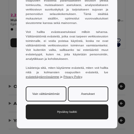
osapuolen evästeitä parantaakseen sivuston yleistä
toimivuutta, muistaakseen asetuksesi, analysoidakseen
verkkosivun suorituskykyä ja tarjotakseen sujuvan ja
personoidun selauskokemuksen. Tämä sisältää
2,22 €
2,60 €
mukautetun sisällön, optimoidut vuorovaikutukset
Mukavat tossut, joissa on PE-pohja ja PVC-hihna
Mukavat tossut, joissa on PE-pohja ja PVC-hihna
sivustomme kanssa sekä mainonnan.
Egotier 95084
Egotier 95085
+5 Värit
+5 Värit
Voit hallita evästeasetuksiasi milloin tahansa.
Välttämättömiä evästeitä, jotka ovat tarpeen verkkosivuston
toiminnalle, ei voida poistaa käytöstä, koska ne ovat
Lisää Ostokoriin
Lisää Ostokoriin
välttämättömiä verkkosivuston toiminnan varmistamiseksi.
Voit kuitenkin valita, sallitaanko tai estetäänkö muut
evästetyypit, kuten ne, joita käytetään personointiin,
Näytetään Kaikki Tuotteet.
analytiikkaan ja kohdistukseen.
Lisätietoja siitä, miten käytämme evästeitä, miten voit hallita
niitä ja kolmansien osapuolten evästeitä, lue
evästekäytännössämme
ja
Privacy Policy
.
Ota yhteyttä
Vain välttämättömät
Asetukset
Anna meidän auttaa
Hyväksy kaikki
Yrityksemme