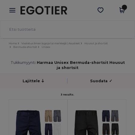
×
Egotier-sovellus
Hae sovellus
Paremmat hinnat appissa!
Home
Vaatetus ilman logoja tai merkkejä | Asusteet
Housut ja shortsit
Bermuda-shortsit
Unisex
Tukkumyynti
Harmaa Unisex Bermuda-shortsit Housut
ja shortsit
Lajittele
Suodata
✓
3 results.