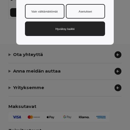
Vain välttämättömät
Asetukset
Lisää Ostokoriin
Näytetään Kaikki Tuotteet.
Hyväksy kaikki
Ota yhteyttä
Anna meidän auttaa
Yrityksemme
Maksutavat