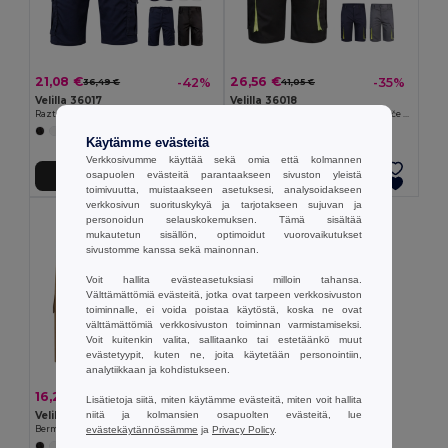
21,08 €
26,56 €
-42%
-35%
36,49 €
41,05 €
Velilla 36017
Velilla 36018
Raztegljive bermuda hlače z več žepi (240 g/m²) iz bombaža (46 %), EME (38 %) in poliestra (16 %)
Dvobarvne raztegljive bermuda hlače z več žepi (240 g/m²) iz bombaža (46 %), EME (38 %) in poliestra (16 %)
+3 Värit
+3 Värit
Käytämme evästeitä
Verkkosivumme käyttää sekä omia että kolmannen
osapuolen evästeitä parantaakseen sivuston yleistä
Lisää Ostokoriin
Lisää Ostokoriin
toimivuutta, muistaakseen asetuksesi, analysoidakseen
verkkosivun suorituskykyä ja tarjotakseen sujuvan ja
personoidun selauskokemuksen. Tämä sisältää
mukautetun sisällön, optimoidut vuorovaikutukset
sivustomme kanssa sekä mainonnan.
Voit hallita evästeasetuksiasi milloin tahansa.
Välttämättömiä evästeitä, jotka ovat tarpeen verkkosivuston
toiminnalle, ei voida poistaa käytöstä, koska ne ovat
välttämättömiä verkkosivuston toiminnan varmistamiseksi.
Voit kuitenkin valita, sallitaanko tai estetäänkö muut
evästetyypit, kuten ne, joita käytetään personointiin,
analytiikkaan ja kohdistukseen.
16,20 €
-32%
23,67 €
Lisätietoja siitä, miten käytämme evästeitä, miten voit hallita
Velilla 36115
niitä ja kolmansien osapuolten evästeitä, lue
Bermuda hlače iz kepra z več žepi (200 g/m²), iz bombaža (35 %) in poliestra (65 %)
evästekäytännössämme
ja
Privacy Policy
.
+4 Värit