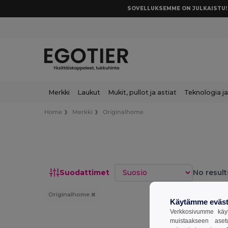
SOVELLUKSEMME ON JULKAISTU! 
Merkki
Laukut
Mukit, pullot ja astiat
Teknologia ja
Home
Merkki
Originalhome
Lajittele
Suodattimet
No result
Originalhome
Käytämme eväst
Verkkosivumme käyt
muistaakseen aset