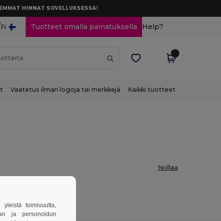
AREMMAT HINNAT SOVELLUKSESSA!
/
Tuotteet omalla painatuksella
Help?
Fi
t
Vaatetus ilman logoja tai merkkejä
Kaikki tuotteet
Nollaa
leistä toimivuutta,
van ja personoidun