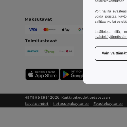
selauskokemuksen. T
Voit hallita evästea
voida poistaa käytö
Maksutavat
sallitaanko tai estet
Lisätietoja siitä,
evästekäytännössä
Toimitustavat
Vain välttämä
2026. Kaikki oikeudet pidätetään
Käyttöehdot
|
tietosuojakäytäntö
|
Evästekäytäntö