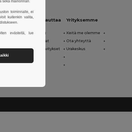
sa sekä mainonnan.
uston toiminnalle, ei
it kuitenkin valita,
Anna meidän auttaa
Yrityksemme
hdistukseen.
Ohjekeskus (FAQ)
Keitä me olemme
lten evästeitä, lue
Tukkumyyntihinnat
Ota yhteyttä
Palautukset & Hyvitykset
Urakeskus
aikki
Sanasto
Toimitustavat
nglish)