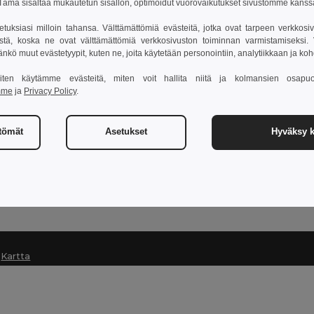
ämä sisältää mukautetun sisällön, optimoidut vuorovaikutukset sivustomme kans
setuksiasi milloin tahansa. Välttämättömiä evästeitä, jotka ovat tarpeen verkkosiv
stä, koska ne ovat välttämättömiä verkkosivuston toiminnan varmistamiseksi. Vo
Ota yhteyttä
äänkö muut evästetyypit, kuten ne, joita käytetään personointiin, analytiikkaan ja ko
Asiakaspalvelu
 miten käytämme evästeitä, miten voit hallita niitä ja kolmansien osapuo
mme
ja
Privacy Policy
.
customerservice@egotier.fi
Myynti
sales@egotier.fi
ttömät
Asetukset
Hyväksy k
Hotline
0800 392 965
Monday - Thursday : 11h-14h & 15h-18h30 Friday : 11h-15h (e
|
Kartta