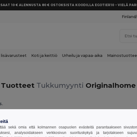
SAAT 10 € ALENNUSTA 80 € OSTOKSISTA KOODILLA EGOTIER10 – VIELÄ P
Finland
 lisävarusteet
Koti ja keittiö
Urheilu ja vapaa-aika
Mainostuottee
Tuotteet
Tukkumyynti
Originalhome
s.
eitä
tää sekä omia että kolmannen osapuolen evästeitä parantaakseen sivuston y
uksesi, analysoidakseen verkkosivun suorituskykyä ja tarjotakseen suju