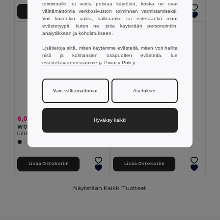
toiminnalle, ei voida poistaa käytöstä, koska ne ovat
välttämättömiä verkkosivuston toiminnan varmistamiseksi.
Lisää Ostokoriin
Lisää Ostokoriin
Voit kuitenkin valita, sallitaanko tai estetäänkö muut
evästetyypit, kuten ne, joita käytetään personointiin,
analytiikkaan ja kohdistukseen.
Lisätietoja siitä, miten käytämme evästeitä, miten voit hallita
niitä ja kolmansien osapuolten evästeitä, lue
evästekäytännössämme
ja
Privacy Policy
.
Vain välttämättömät
Asetukset
6,06 €
9,41 €
Hyväksy kaikki
WOOLER
KIRA
GiftRetail MO2492
GiftRetail MO2518
Lisää Ostokoriin
Lisää Ostokoriin
Näytetään Kaikki Tuotteet.