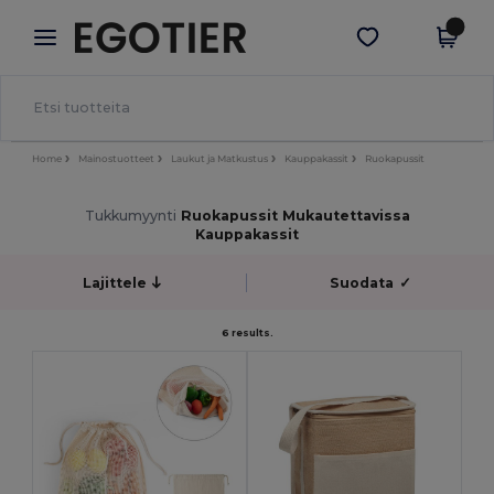
×
Egotier-sovellus
Hae sovellus
Paremmat hinnat appissa!
Home
Mainostuotteet
Laukut ja Matkustus
Kauppakassit
Ruokapussit
Tukkumyynti
Ruokapussit Mukautettavissa
Kauppakassit
Lajittele
Suodata
✓
6 results.