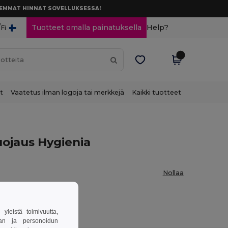
AREMMAT HINNAT SOVELLUKSESSA!
/
Tuotteet omalla painatuksella
Help?
Fi
t
Vaatetus ilman logoja tai merkkejä
Kaikki tuotteet
ojaus Hygienia
Nollaa
leistä toimivuutta,
van ja personoidun