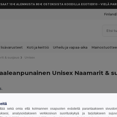
SAAT 10 € ALENNUSTA 80 € OSTOKSISTA KOODILLA EGOTIER10 – VIELÄ P
Finland
 lisävarusteet
Koti ja keittiö
Urheilu ja vapaa-aika
Mainostuottee
it & suojaus
Unisex
aaleanpunainen Unisex Naamarit & su
s.
 & suojaus
Unisex
Vaaleanpunainen
eitä
tää sekä omia että kolmannen osapuolen evästeitä parantaakseen sivuston y
uksesi, analysoidakseen verkkosivun suorituskykyä ja tarjotakseen suju