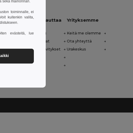
sa sekä mainonnan.
uston toiminnalle, ei
it kuitenkin valita,
Anna meidän auttaa
Yrityksemme
hdistukseen.
Ohjekeskus (FAQ)
Keitä me olemme
lten evästeitä, lue
Tukkumyyntihinnat
Ota yhteyttä
Palautukset & Hyvitykset
Urakeskus
aikki
Sanasto
Toimitustavat
nglish)