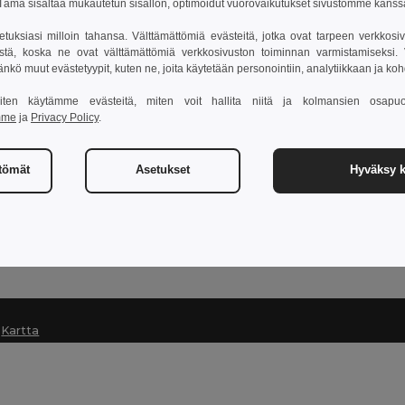
ämä sisältää mukautetun sisällön, optimoidut vuorovaikutukset sivustomme kans
setuksiasi milloin tahansa. Välttämättömiä evästeitä, jotka ovat tarpeen verkkosiv
stä, koska ne ovat välttämättömiä verkkosivuston toiminnan varmistamiseksi. Vo
Ota yhteyttä
äänkö muut evästetyypit, kuten ne, joita käytetään personointiin, analytiikkaan ja ko
Asiakaspalvelu
 miten käytämme evästeitä, miten voit hallita niitä ja kolmansien osapuo
mme
ja
Privacy Policy
.
customerservice@egotier.fi
Myynti
sales@egotier.fi
ttömät
Asetukset
Hyväksy k
Hotline
0800 392 965
Monday - Thursday : 11h-14h & 15h-18h30 Friday : 11h-15h (e
|
Kartta