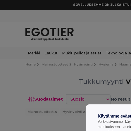
SOVELLUKSEMME ON JULKAISTU! 
Merkki
Laukut
Mukit, pullot ja astiat
Teknologia ja
Home
Mainostuotteet
Hyvinvointi
Hygienia
Naamar
Tukkumyynti
V
Lajittele
Suodattimet
No result
Mainostuotteet
Hyvinvointi
Hygienia
Naamarit
Käytämme eväst
Verkkosivumme käyt
muistaakseen aset