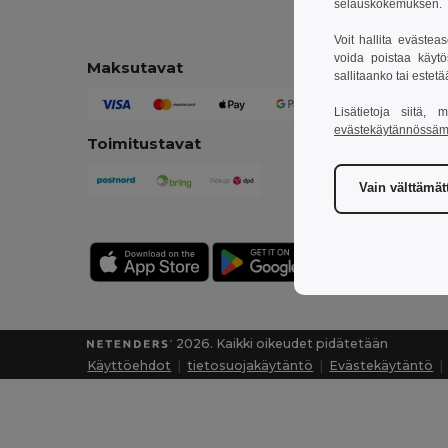
selauskokemuksen. T
Voit hallita evästea
voida poistaa käytö
Maksutavat
sallitaanko tai estet
Lisätietoja siitä,
evästekäytännössä
Toimitustavat
Vain välttämä
2026. Kaikki oikeudet pidätetään
Käyttöehdot
|
tietosuojakäytäntö
|
Evästekäytäntö