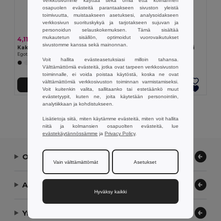
Verkkosivumme käyttää sekä omia että kolmannen
osapuolen evästeitä parantaakseen sivuston yleistä
toimivuutta, muistaakseen asetuksesi, analysoidakseen
verkkosivun suorituskykyä ja tarjotakseen sujuvan ja
personoidun selauskokemuksen. Tämä sisältää
mukautetun sisällön, optimoidut vuorovaikutukset
4,11 €
1,71 €
sivustomme kanssa sekä mainonnan.
Kaksiseinäinen, vuotamaton PP-matkamuki
Yksiseinäinen PP-matkamuki
Egotier 94386
Egotier 94323
Voit hallita evästeasetuksiasi milloin tahansa.
+1 Värit
+1 Värit
Välttämättömiä evästeitä, jotka ovat tarpeen verkkosivuston
toiminnalle, ei voida poistaa käytöstä, koska ne ovat
välttämättömiä verkkosivuston toiminnan varmistamiseksi.
Lisää Ostokoriin
Lisää Ostokoriin
Voit kuitenkin valita, sallitaanko tai estetäänkö muut
evästetyypit, kuten ne, joita käytetään personointiin,
analytiikkaan ja kohdistukseen.
Näytetään Kaikki Tuotteet.
Lisätietoja siitä, miten käytämme evästeitä, miten voit hallita
niitä ja kolmansien osapuolten evästeitä, lue
evästekäytännössämme
ja
Privacy Policy
.
Ota yhteyttä
Vain välttämättömät
Asetukset
Anna meidän auttaa
Hyväksy kaikki
Yrityksemme