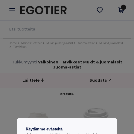
×
Egotier-sovellus
Hae sovellus
Paremmat hinnat appissa!
Home
Mainostuotteet
Mukit, pullot ja astiat
Juoma-astiat
Mukit & juomalasit
Tarvikkeet
Tukkumyynti
Valkoinen Tarvikkeet Mukit & juomalasit
Juoma-astiat
Lajittele
Suodata
✓
2 results.
Käytämme evästeitä