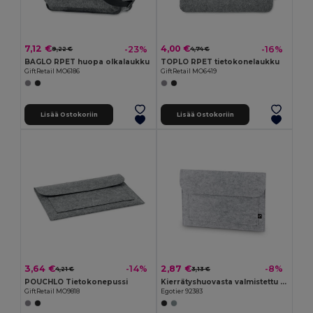
7,12 €
4,00 €
-23%
-16%
9,22 €
4,74 €
BAGLO RPET huopa olkalaukku
TOPLO RPET tietokonelaukku
GiftRetail MO6186
GiftRetail MO6419
Lisää Ostokoriin
Lisää Ostokoriin
3,64 €
2,87 €
-14%
-8%
4,21 €
3,13 €
POUCHLO Tietokonepussi
Kierrätyshuovasta valmistettu kannettavan tietokoneen laukku (100% rPET)
GiftRetail MO9818
Egotier 92383