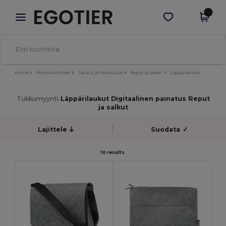
×
Egotier-sovellus
Hae sovellus
Paremmat hinnat appissa!
Home
Mainostuotteet
Laukut ja Matkustus
Reput ja salkut
Läppärilaukut
Tukkumyynti
Läppärilaukut Digitaalinen painatus Reput
ja salkut
Lajittele
Suodata
✓
10 results.