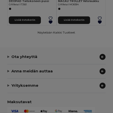
DEOPAD Tietokoneen pussi
MACAU TROLLEY Vetolaukku
GiftRetail IT3561
GiftRetail MO8384
Lisää Ostokoriin
Lisää Ostokoriin
Näytetään Kaikki Tuotteet.
Ota yhteyttä
Anna meidän auttaa
Yrityksemme
Maksutavat