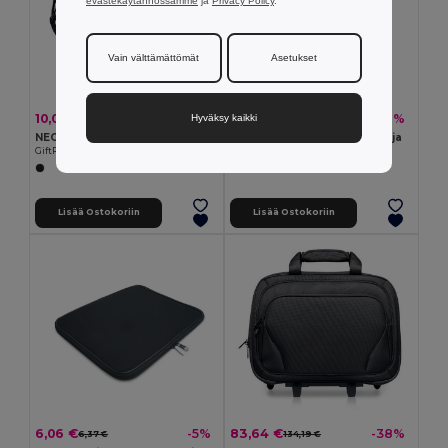
evästekäytännössämme
ja
Privacy Policy
.
Vain välttämättömät
Asetukset
10,09 €
5,67 €
-36%
-40%
Hyväksy kaikki
15,80 €
9,48 €
NEOLAP Tietokonepussi
DEOPAD 15 Tietokoneen suoja
GiftRetail MO8331
GiftRetail MO9202
Lisää Ostokoriin
Lisää Ostokoriin
6,06 €
83,64 €
-5%
-38%
6,37 €
134,19 €