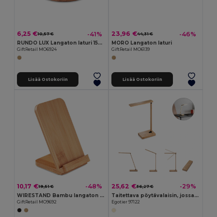
6,25 €
23,96 €
-41%
-46%
10,57 €
44,31 €
RUNDO LUX Langaton laturi 15W bambua
MORO Langaton laturi
GiftRetail MO6924
GiftRetail MO6139
Lisää Ostokoriin
Lisää Ostokoriin
10,17 €
25,62 €
-48%
-29%
19,51 €
36,27 €
WIRESTAND Bambu langaton laturi MO9692-
Taitettava pöytävalaisin, jossa on 15 W:n supernopea langaton laturi, bambua
GiftRetail MO9692
Egotier 97122