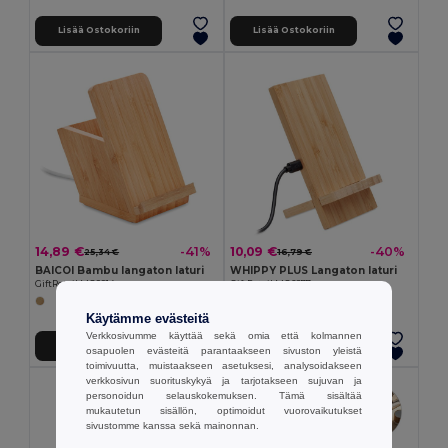
Lisää Ostokoriin
Lisää Ostokoriin
14,89 €
10,09 €
-41%
-40%
25,34 €
16,79 €
BAICOI Bambu langaton laturi
WHIPPY PLUS Langaton laturi
GiftRetail MO9914
GiftRetail MO6277
Käytämme evästeitä
Verkkosivumme käyttää sekä omia että kolmannen
Lisää Ostokoriin
Lisää Ostokoriin
osapuolen evästeitä parantaakseen sivuston yleistä
toimivuutta, muistaakseen asetuksesi, analysoidakseen
verkkosivun suorituskykyä ja tarjotakseen sujuvan ja
personoidun selauskokemuksen. Tämä sisältää
mukautetun sisällön, optimoidut vuorovaikutukset
sivustomme kanssa sekä mainonnan.