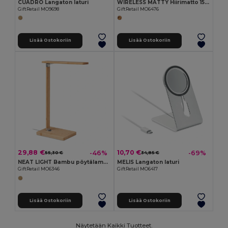
CUADRO Langaton laturi
WIRELESS MATTY Hiirimatto 15W
GiftRetail MO9698
GiftRetail MO6476
Lisää Ostokoriin
Lisää Ostokoriin
29,88 €
10,70 €
-46%
-69%
55,30 €
34,85 €
NEAT LIGHT Bambu pöytälamppu
MELIS Langaton laturi
GiftRetail MO6346
GiftRetail MO6417
Lisää Ostokoriin
Lisää Ostokoriin
Näytetään Kaikki Tuotteet.