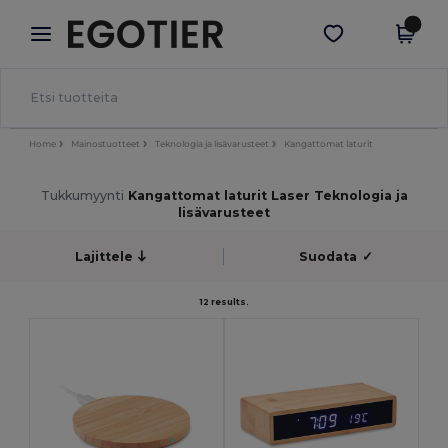
×
Egotier-sovellus
Hae sovellus
Paremmat hinnat appissa!
Home
Mainostuotteet
Teknologia ja lisävarusteet
Kangattomat laturit
Tukkumyynti
Kangattomat laturit Laser Teknologia ja
lisävarusteet
Lajittele
Suodata
✓
12 results.