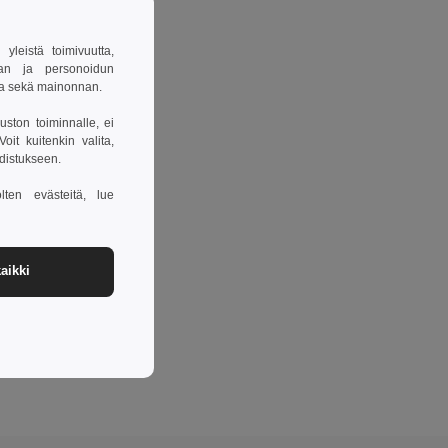
leistä toimivuutta,
van ja personoidun
sa sekä mainonnan.
uston toiminnalle, ei
it kuitenkin valita,
hdistukseen.
lten evästeitä, lue
aikki