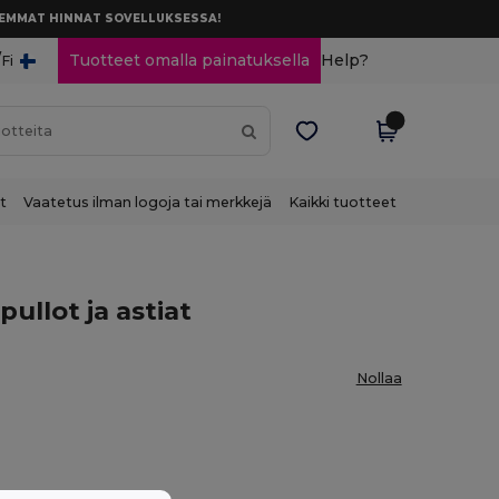
AREMMAT HINNAT SOVELLUKSESSA!
/
Tuotteet omalla painatuksella
Help?
Fi
t
Vaatetus ilman logoja tai merkkejä
Kaikki tuotteet
ullot ja astiat
Nollaa