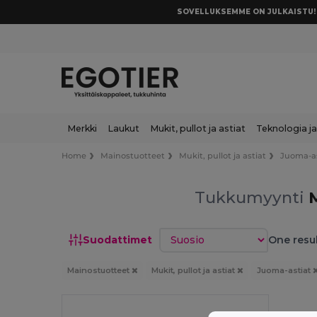
SOVELLUKSEMME ON JULKAISTU! 
Merkki
Laukut
Mukit, pullot ja astiat
Teknologia ja
Home
Mainostuotteet
Mukit, pullot ja astiat
Juoma-as
Tukkumyynti
M
Lajittele
Suodattimet
One resul
Mainostuotteet
Mukit, pullot ja astiat
Juoma-astiat