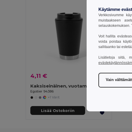
Käytämme eväst
Verkkosivumme käyt
muistaakseen aset
selauskokemuksen. T
Voit hallita evästea
voida poistaa käytö
sallitaanko tai estet
Lisätietoja siitä,
evästekäytännössä
4,11 €
Vain välttämä
Kaksiseinäinen, vuotamaton PP-matkamuki
Egotier 94386
+1 Värit
Lisää Ostokoriin