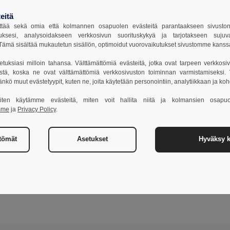
eitä
tää sekä omia että kolmannen osapuolen evästeitä parantaakseen sivuston y
uksesi, analysoidakseen verkkosivun suorituskykyä ja tarjotakseen suju
ämä sisältää mukautetun sisällön, optimoidut vuorovaikutukset sivustomme kans
setuksiasi milloin tahansa. Välttämättömiä evästeitä, jotka ovat tarpeen verkkosiv
stä, koska ne ovat välttämättömiä verkkosivuston toiminnan varmistamiseksi. Vo
äänkö muut evästetyypit, kuten ne, joita käytetään personointiin, analytiikkaan ja ko
 miten käytämme evästeitä, miten voit hallita niitä ja kolmansien osapuo
mme
ja
Privacy Policy
.
ttömät
Asetukset
Hyväksy k