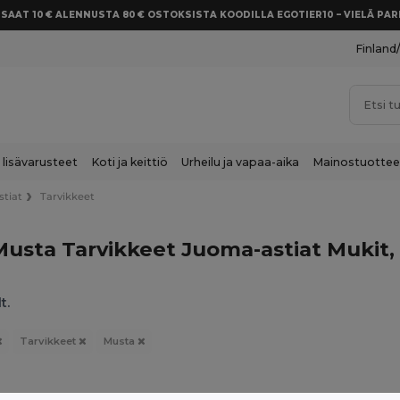
SAAT 10 € ALENNUSTA 80 € OSTOKSISTA KOODILLA EGOTIER10 – VIELÄ P
Finland
 lisävarusteet
Koti ja keittiö
Urheilu ja vapaa-aika
Mainostuottee
tiat
Tarvikkeet
usta Tarvikkeet Juoma-astiat Mukit, p
t.
Tarvikkeet
Musta