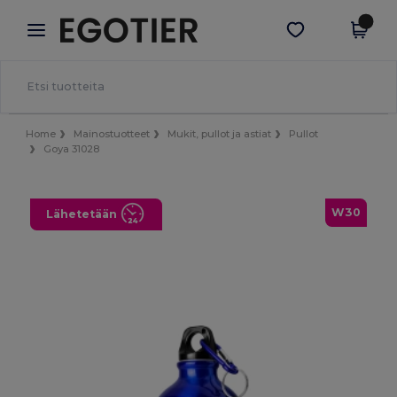
×
Egotier-sovellus
Hae sovellus
Paremmat hinnat appissa!
Home
Mainostuotteet
Mukit, pullot ja astiat
Pullot
Goya 31028
W30
Lähetetään