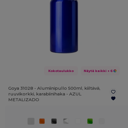
Kokotaulukko
Näytä kaikki
+ 6
Goya 31028 - Alumiinipullo 500ml, kiiltävä,
ruuvikorkki, karabiinihaka -
AZUL
METALIZADO