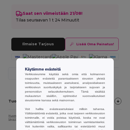
Saat sen viimeistään 21/08!
Tilaa seuraavan
1 t 24 Minuutit
Ilmaise Tarjous
Lisää Oma Painatus!
Käytämme evästeitä
Nopea Toimitus
Verkkosivumme käyttää sekä omia että kolmannen
osapuolen evästeitä parantaakseen sivuston yleistä
toimivuutta, muistaakseen asetuksesi, analysoidakseen
verkkosivun suorituskykyä ja tarjotakseen sujuvan ja
personoidun selauskokemuksen. Tämä sisältää
mukautetun sisällön, optimoidut vuorovaikutukset
sivustomme kanssa sekä mainonnan.
Tuotekuvaus
Voit hallita evästeasetuksiasi milloin tahansa.
Välttämättömiä evästeitä, jotka ovat tarpeen verkkosivuston
Huomaa, että näytön kalibroinnin vuoksi tuotekuvan väri ei välttämättä vastaa
toiminnalle, ei voida poistaa käytöstä, koska ne ovat
täysin tuotteen todellista väriä.
välttämättömiä verkkosivuston toiminnan varmistamiseksi.
Voit kuitenkin valita, sallitaanko tai estetäänkö muut