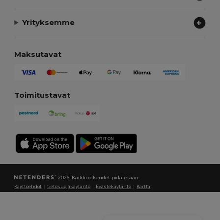
Yrityksemme
Maksutavat
Toimitustavat
2026. Kaikki oikeudet pidätetään
Käyttöehdot
|
tietosuojakäytäntö
|
Evästekäytäntö
|
Kartta