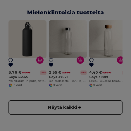
Mielenkiintoisia tuotteita
3,76 €
2,35 €
4,40 €
5,04 €
2,83 €
4,82 €
-25%
-17%
-9%
Goya 33545
Goya 37021
Goya 39019
750 ml alumiinipullo, matta, ruuvikorkki, karbiinihaka MATT
Lasipullo metallikorkilla, 500ml VERRE
Lasipullo 500 ml, bambukorkki TONIC
+3 Värit
+1 Värit
+1 Värit
Näytä kaikki