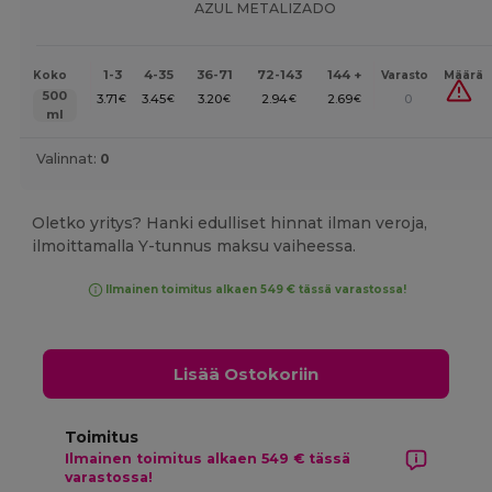
AZUL METALIZADO
1-3
4-35
36-71
72-143
144 +
Koko
Varasto
Määrä
500
3.71
3.45
3.20
2.94
2.69
0
€
€
€
€
€
ml
Valinnat:
0
Oletko yritys? Hanki edulliset hinnat ilman veroja,
ilmoittamalla Y-tunnus maksu vaiheessa.
Ilmainen toimitus alkaen 549 € tässä varastossa!
Lisää Ostokoriin
Toimitus
Ilmainen toimitus alkaen 549 € tässä
varastossa!