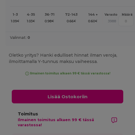
1-3
4-35
36-71
72-143
144 +
Varasto
Määrä
1.09
1.03
0.98
0.66
0.60
3988
€
€
€
€
€
Valinnat:
0
Oletko yritys? Hanki edulliset hinnat ilman veroja,
ilmoittamalla Y-tunnus maksu vaiheessa.
Ilmainen toimitus alkaen 99 € tässä varastossa!
Lisää Ostokoriin
Toimitus
Ilmainen toimitus alkaen 99 € tässä
varastossa!