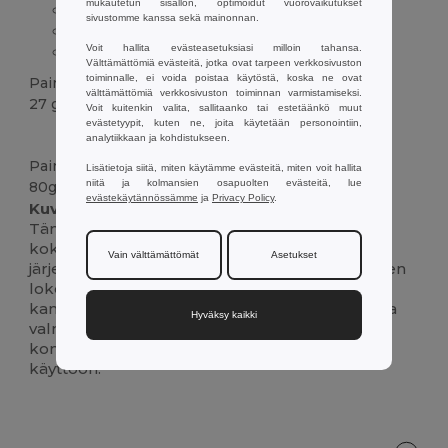
mukautetun sisällön, optimoidut vuorovaikutukset
Vetoketjullinen lokero
sivustomme kanssa sekä mainonnan.
verkkokahva
Voit hallita evästeasetuksiasi milloin tahansa.
80 g/m² kuitukangasmateriaali
Välttämättömiä evästeitä, jotka ovat tarpeen verkkosivuston
toiminnalle, ei voida poistaa käytöstä, koska ne ovat
Paino
välttämättömiä verkkosivuston toiminnan varmistamiseksi.
27 g.
Voit kuitenkin valita, sallitaanko tai estetäänkö muut
evästetyypit, kuten ne, joita käytetään personointiin,
Korkeat varastot
Mukautettavissa
analytiikkaan ja kohdistukseen.
Paino
Lisätietoja siitä, miten käytämme evästeitä, miten voit hallita
niitä ja kolmansien osapuolten evästeitä, lue
80g/m²
evästekäytännössämme
ja
Privacy Policy
.
Kuvaus :
Tämä kevyt ja käytännöllinen kuitukankainen
kokouskansio sopii täydellisesti asiakirjojen
Vain välttämättömät
Asetukset
järjestykseen pitämiseen. Siinä on vetoketjullinen
lokeron sulkeminen ja kätevä
kantokahva.Kestävästä 80 g/m² kuitukankaasta
Hyväksy kaikki
valmistettu kansio sopii erinomaisesti
konferensseihin, kokouksiin tai jokapäiväiseen
käyttöön.