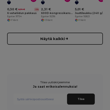
0,30 €
2,31 €
5,01 €
0,34 €
-11%
6 vahaliidun pakkaus
600D-kongressikansio
Juuttilaukku (240 g/m²) ja tasku 100% puuvillaa (140 gm²)
Egotier 91754
Egotier 92316
Egotier 92823
+1 Värit
+3 Värit
+1 Värit
Näytä kaikki
Tilaa uutiskirjeemme
Ja saat erikoisalennuksia!
Tilaa