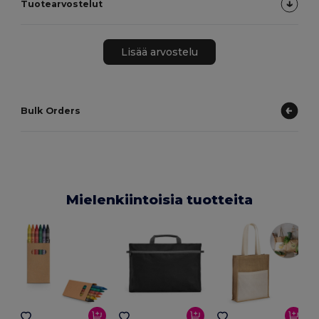
Tuotearvostelut
Lisää arvostelu
Bulk Orders
Mielenkiintoisia tuotteita
E