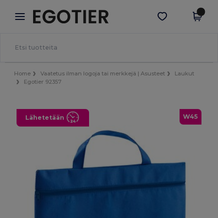
×
Egotier-sovellus
Hae sovellus
Paremmat hinnat appissa!
Home
Vaatetus ilman logoja tai merkkejä | Asusteet
Laukut
Egotier 92357
W45
Lähetetään