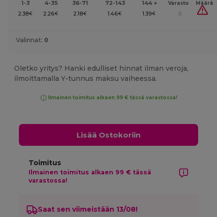
1-3
4-35
36-71
72-143
144 +
Varasto
Määrä
2.38
2.26
2.18
1.46
1.39
0
€
€
€
€
€
Valinnat:
0
Oletko yritys? Hanki edulliset hinnat ilman veroja,
ilmoittamalla Y-tunnus maksu vaiheessa.
Ilmainen toimitus alkaen 99 € tässä varastossa!
Lisää Ostokoriin
Toimitus
Ilmainen toimitus alkaen 99 € tässä
varastossa!
Saat sen viimeistään 13/08!