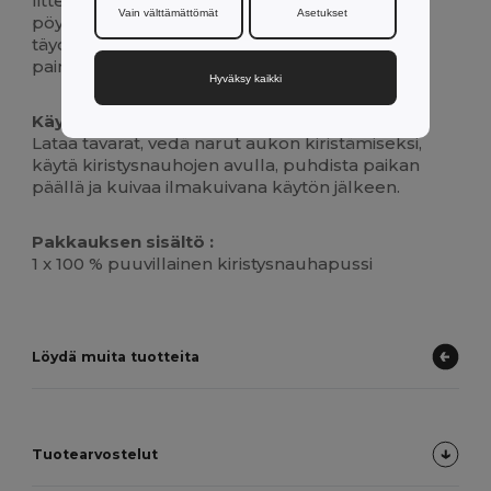
litteäksi ja mahtuu hansikaslokeroon tai
Vain välttämättömät
Asetukset
pöytälaatikkoon, ja sen sileä pinta sopii
täydellisesti tapahtumien ja joukkueiden
painatukseen tai brändäykseen.
Hyväksy kaikki
Käyttöohjeet :
Lataa tavarat, vedä narut aukon kiristämiseksi,
käytä kiristysnauhojen avulla, puhdista paikan
päällä ja kuivaa ilmakuivana käytön jälkeen.
Pakkauksen sisältö :
1 x 100 % puuvillainen kiristysnauhapussi
Löydä muita tuotteita
Tuotearvostelut