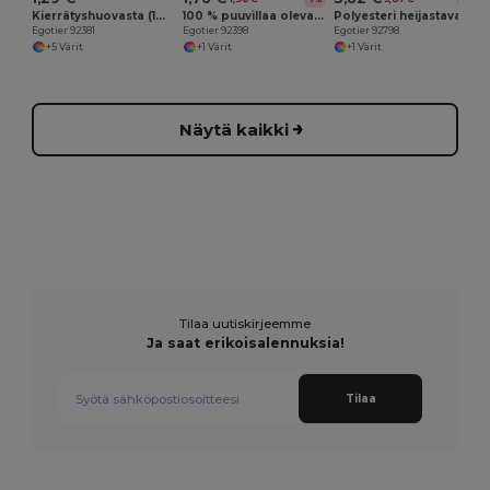
Kierrätyshuovasta (100% rPET) valmistettu monikäyttölaukku
100 % puuvillaa oleva reppupussi (140 g/m²)
Polyesteri heijastava pussi (200 g/m²)
Egotier 92381
Egotier 92398
Egotier 92798
+5 Värit
+1 Värit
+1 Värit
Näytä kaikki
Tilaa uutiskirjeemme
Ja saat erikoisalennuksia!
Tilaa