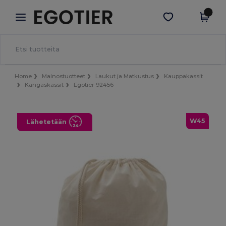
×
Egotier-sovellus
Hae sovellus
Paremmat hinnat appissa!
Home
Mainostuotteet
Laukut ja Matkustus
Kauppakassit
Kangaskassit
Egotier 92456
W45
Lähetetään