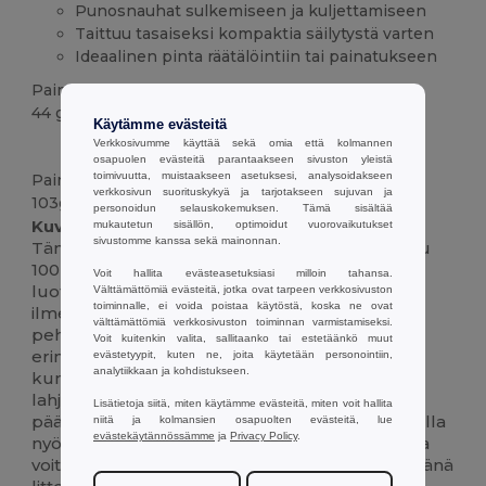
Punosnauhat sulkemiseen ja kuljettamiseen
Taittuu tasaiseksi kompaktia säilytystä varten
Ideaalinen pinta räätälöintiin tai painatukseen
Paino
44 g.
Käytämme evästeitä
Verkkosivumme käyttää sekä omia että kolmannen
Mukautettavissa
osapuolen evästeitä parantaakseen sivuston yleistä
toimivuutta, muistaakseen asetuksesi, analysoidakseen
Paino
verkkosivun suorituskykyä ja tarjotakseen sujuvan ja
103g/m²
personoidun selauskokemuksen. Tämä sisältää
Kuvaus :
mukautetun sisällön, optimoidut vuorovaikutukset
sivustomme kanssa sekä mainonnan.
Tämä kevyt kiristysnauhalaukku on valmistettu
100 % puuvillasta, joka takaa jokapäiväisen
Voit hallita evästeasetuksiasi milloin tahansa.
luotettavuuden luonnollisella, minimalistisella
Välttämättömiä evästeitä, jotka ovat tarpeen verkkosivuston
toiminnalle, ei voida poistaa käytöstä, koska ne ovat
ilmeellä. 103 g/m²:n kankaassa on tasapaino
välttämättömiä verkkosivuston toiminnan varmistamiseksi.
pehmeyden ja lujuuden välillä, joten se sopii
Voit kuitenkin valita, sallitaanko tai estetäänkö muut
erinomaisesti päivittäisiin työmatkoihin,
evästetyypit, kuten ne, joita käytetään personointiin,
analytiikkaan ja kohdistukseen.
kuntosalitarvikkeisiin, koulupaketteihin,
lahjatavaroihin ja ekotietoisiin ostoksiin. Tilava
Lisätietoja siitä, miten käytämme evästeitä, miten voit hallita
päälokero kiinnittyy tukevasti tukevilla punotuilla
niitä ja kolmansien osapuolten evästeitä, lue
evästekäytännössämme
ja
Privacy Policy
.
nyöreillä, jotka toimivat myös olkahihnoina, jotta
voit käyttää sitä ilman käsiä. Laukku taittuu tyhjänä