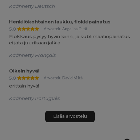
Käännetty Deutsch
Henkilökohtainen laukku, flokkipainatus
5.0
Arvostelu Angelina D.ltä
Flokkaus pysyy hyvin kiinni, ja sublimaatiopainatus
ei jätä juurikaan jälkiä
Käännetty Français
Oikein hyvä!
5.0
Arvostelu David M.ltä
erittäin hyvä!
Käännetty Português
Lisää arvostelu