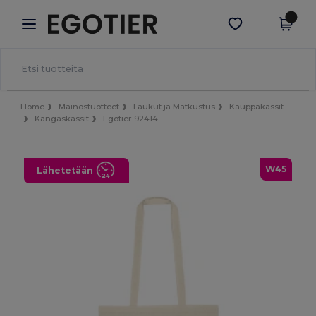
×
Egotier-sovellus
Hae sovellus
Paremmat hinnat appissa!
Home
Mainostuotteet
Laukut ja Matkustus
Kauppakassit
Kangaskassit
Egotier 92414
W45
Lähetetään