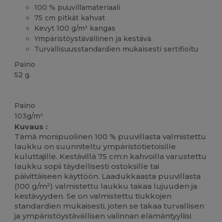
100 % puuvillamateriaali
75 cm pitkät kahvat
Kevyt 100 g/m² kangas
Ympäristöystävällinen ja kestävä
Turvallisuusstandardien mukaisesti sertifioitu
Paino
52 g.
Korkeat varastot
Mukautettavissa
Paino
103g/m²
Kuvaus :
Tämä monipuolinen 100 % puuvillasta valmistettu
laukku on suunniteltu ympäristötietoisille
kuluttajille. Kestävillä 75 cm:n kahvoilla varustettu
laukku sopii täydellisesti ostoksille tai
päivittäiseen käyttöön. Laadukkaasta puuvillasta
(100 g/m²) valmistettu laukku takaa lujuuden ja
kestävyyden. Se on valmistettu tiukkojen
standardien mukaisesti, joten se takaa turvallisen
ja ympäristöystävällisen valinnan elämäntyyliisi.