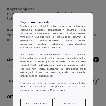
Käyttöohjeet :
Kanna välttämättömyystarvikkeitasi mukavasti
tukevien kahvojen avulla.
Käytämme evästeitä
Verkkosivumme käyttää sekä omia että kolmannen
Pakkauksen sisältö :
osapuolen evästeitä parantaakseen sivuston yleistä
toimivuutta, muistaakseen asetuksesi, analysoidakseen
Yksi 100 %:sta puuvillaa valmistettu laukku, jossa
verkkosivun suorituskykyä ja tarjotakseen sujuvan ja
on 75 cm:n kahvat.
personoidun selauskokemuksen. Tämä sisältää
mukautetun sisällön, optimoidut vuorovaikutukset
sivustomme kanssa sekä mainonnan.
Voit hallita evästeasetuksiasi milloin tahansa.
Välttämättömiä evästeitä, jotka ovat tarpeen verkkosivuston
Löydä muita tuotteita
toiminnalle, ei voida poistaa käytöstä, koska ne ovat
välttämättömiä verkkosivuston toiminnan varmistamiseksi.
Voit kuitenkin valita, sallitaanko tai estetäänkö muut
evästetyypit, kuten ne, joita käytetään personointiin,
analytiikkaan ja kohdistukseen.
Tuotearvostelut
Lisätietoja siitä, miten käytämme evästeitä, miten voit hallita
niitä ja kolmansien osapuolten evästeitä, lue
evästekäytännössämme
ja
Privacy Policy
.
Arvostelu:
4.4
5 ääntä
2048 myytyä kpl
Vain välttämättömät
Asetukset