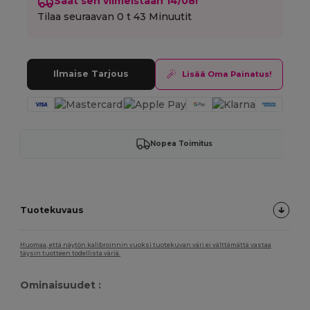
Saat sen viimeistään 14/08!
Tilaa seuraavan
0 t 43 Minuutit
Ilmaise Tarjous
Lisää Oma Painatus!
Nopea Toimitus
Tuotekuvaus
Huomaa, että näytön kalibroinnin vuoksi tuotekuvan väri ei välttämättä vastaa
täysin tuotteen todellista väriä.
Ominaisuudet :