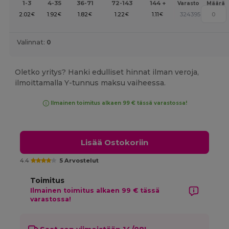
1-3
4-35
36-71
72-143
144 +
Varasto
Määrä
2.02
1.92
1.82
1.22
1.11
324395
€
€
€
€
€
Valinnat:
0
Oletko yritys? Hanki edulliset hinnat ilman veroja,
ilmoittamalla Y-tunnus maksu vaiheessa.
Ilmainen toimitus alkaen 99 € tässä varastossa!
Lisää Ostokoriin
4.4
5 Arvostelut
Toimitus
Ilmainen toimitus alkaen 99 € tässä
varastossa!