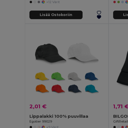
+12 Värit
Lisää Ostokoriin
Li
2,01 €
1,71 
Lippalakki 100% puuvillaa
BILGOL
Egotier 99029
GiftRetai
+9 Värit