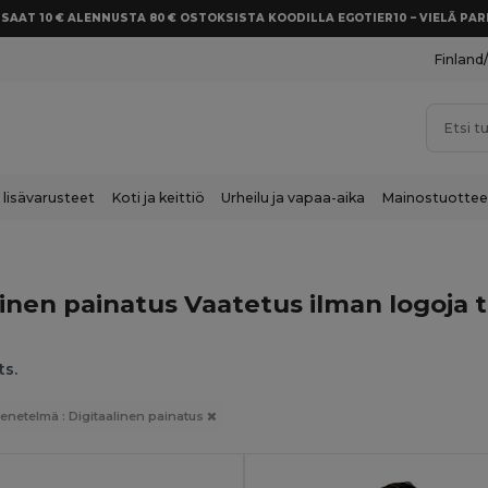
SAAT 10 € ALENNUSTA 80 € OSTOKSISTA KOODILLA EGOTIER10 – VIELÄ P
Finland
 lisävarusteet
Koti ja keittiö
Urheilu ja vapaa-aika
Mainostuottee
inen painatus Vaatetus ilman logoja 
ts.
netelmä : Digitaalinen painatus