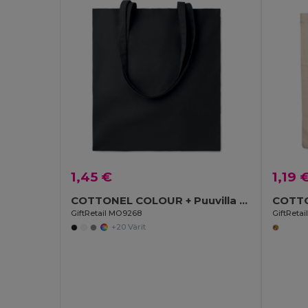
1,45 €
1,19 
COTTONEL COLOUR + Puuvilla ostoskassi
GiftRetail MO9268
GiftReta
+20 Värit