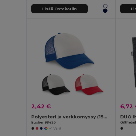
Lisää Ostokoriin
Li
2,42 €
6,72
Polyesteri ja verkkomyssy (150 g/m²)
DUO I
Egotier 99426
GiftReta
+1 Värit