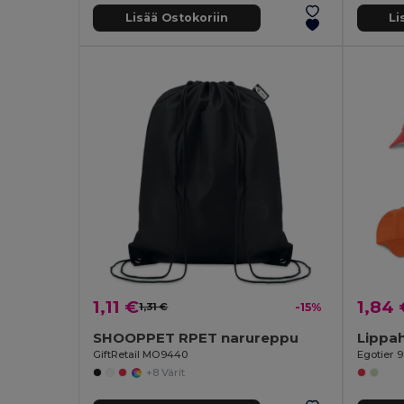
Lisää Ostokoriin
Li
1,11 €
1,84 
1,31 €
-15%
SHOOPPET RPET narureppu
Lippa
GiftRetail MO9440
Egotier 
+8 Värit