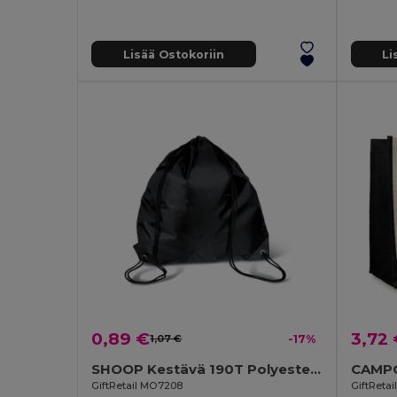
Lisää Ostokoriin
Li
0,89 €
3,72
1,07 €
-17%
SHOOP Kestävä 190T Polyesteri Reissupussi
CAMPO 
GiftRetail MO7208
GiftReta