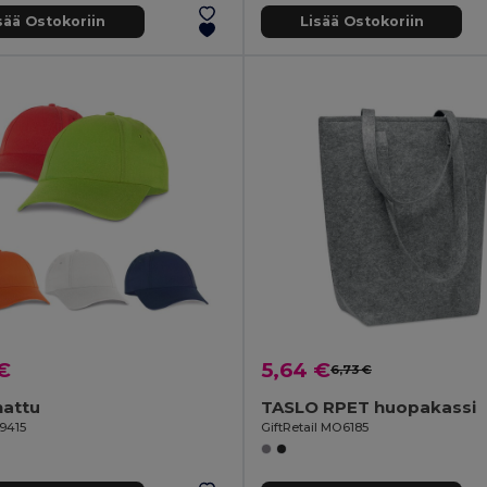
sää Ostokoriin
Lisää Ostokoriin
€
5,64 €
6,73 €
hattu
TASLO RPET huopakassi
99415
GiftRetail MO6185