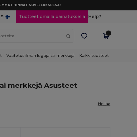
AREMMAT HINNAT SOVELLUKSESSA!
/
Tuotteet omalla painatuksella
Help?
Fi
t
Vaatetus ilman logoja tai merkkejä
Kaikki tuotteet
tai merkkejä Asusteet
Nollaa