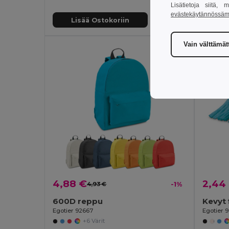
Lisätietoja siitä,
evästekäytännössä
Lisää Ostokoriin
Li
Vain välttämä
4,88 €
2,44
4,93 €
-1%
600D reppu
Kevyt 
Egotier 92667
Egotier 9
+6 Värit