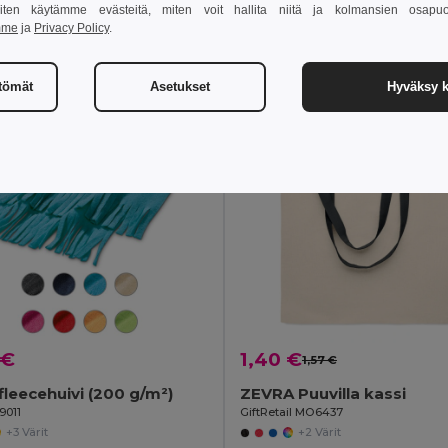
 miten käytämme evästeitä, miten voit hallita niitä ja kolmansien osapuo
mme
ja
Privacy Policy
.
sää Ostokoriin
Lisää Ostokoriin
ttömät
Asetukset
Hyväksy k
 €
1,40 €
1,57 €
fleecehuivi (200 g/m²)
ZEVRA Puuvilla kassi
9011
GiftRetail MO6437
+3 Värit
+2 Värit