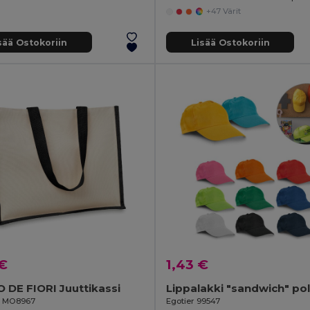
+47 Värit
sää Ostokoriin
Lisää Ostokoriin
 €
1,43 €
DE FIORI Juuttikassi
il MO8967
Egotier 99547