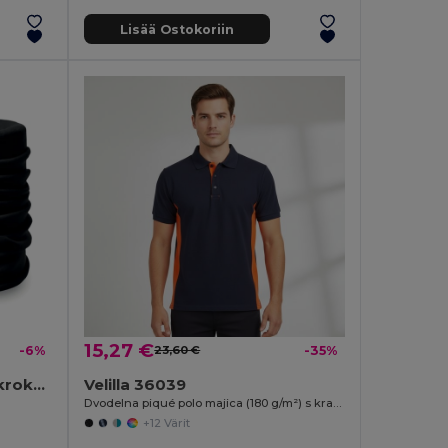
Lisää Ostokoriin
15,27 €
-6%
23,60 €
-35%
DARIA Monikäyttöinen Mikrokuitu Bandana
Velilla 36039
Dvodelna piqué polo majica (180 g/m²) s kratkimi rokavi, iz bombaža (60 %) in poliestra (40 %)
+12 Värit