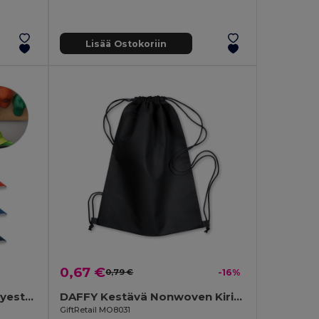
Lisää Ostokoriin
0,67 €
0,79 €
-16%
Lippalakki "sandwich" polyesteriä
DAFFY Kestävä Nonwoven Kiristysnauha Laukku 80g
GiftRetail MO8031