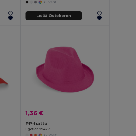
+5 Värit
Lisää Ostokoriin
1,36 €
PP-hattu
Egotier 99427
+2 Värit