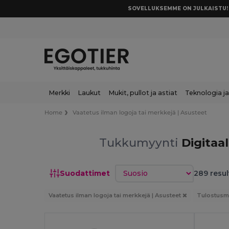
SOVELLUKSEMME ON JULKAISTU! 
Merkki
Laukut
Mukit, pullot ja astiat
Teknologia ja
Home
Vaatetus ilman logoja tai merkkejä | Asusteet
Tukkumyynti
Digitaal
Lajittele
Suodattimet
289 resul
Vaatetus ilman logoja tai merkkejä | Asusteet
Tulostusme