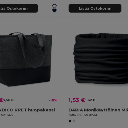
sää Ostokoriin
Lisää Ostokoriin
 €
1,53 €
7,50 €
-10%
1,62 €
NDICO RPET huopakassi
il MO6455
GiftRetail MO8561