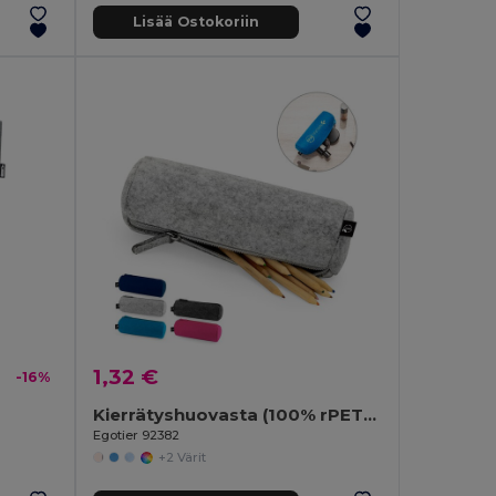
Lisää Ostokoriin
1,32 €
-16%
Kierrätyshuovasta (100% rPET) valmistettu monikäyttölaukku
Egotier 92382
+2 Värit