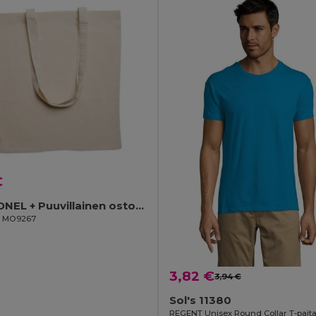
€
COTTONEL + Puuvillainen ostoskassi
il MO9267
3,82 €
3,94 €
Sol's 11380
REGENT Unisex Round Collar T-pait