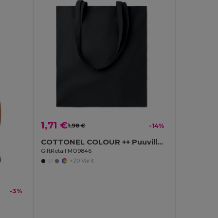
1,71 €
1,98 €
-14%
COTTONEL COLOUR ++ Puuvillakassi MO9846-
GiftRetail MO9846
+20 Värit
-3%
a