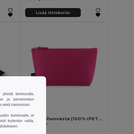
Lisää Ostokoriin
leistä toimivuutta,
van ja personoidun
sa sekä mainonnan.
1,29 €
-10%
uston toiminnalle, ei
GLOP CAP Mukava Puuvilla Baseball Lippis Säädettävällä Kiinnityksellä
Kierrätyshuovasta (100% rPET) valmistettu monikäyttölaukku
it kuitenkin valita,
Egotier 92381
hdistukseen.