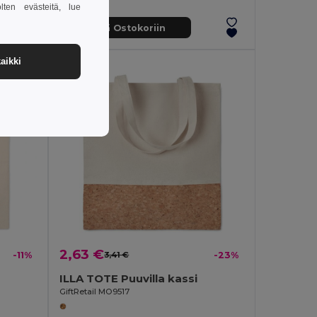
lten evästeitä, lue
Lisää Ostokoriin
aikki
2,63 €
-11%
3,41 €
-23%
ILLA TOTE Puuvilla kassi
GiftRetail MO9517