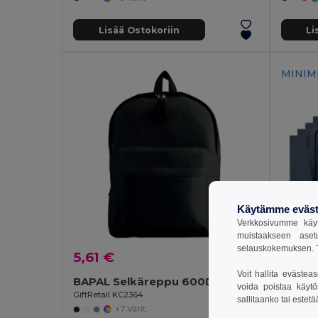
Lisää Ostokoriin
Li
MINIM
Käytämme eväst
Verkkosivumme käyt
muistaakseen aset
selauskokemuksen. T
5,61 €
21,10
Voit hallita evästea
BAPAL Selkäreppu 600D polyesteriä
voida poistaa käytö
GiftRetail KC2364
sallitaanko tai estet
COTTONEL
+7 Värit