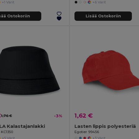
+1 Värit
+6 Värit
sää Ostokoriin
Lisää Ostokoriin
€
1,62 €
1,76 €
-3%
A Kalastajanlakki
Lasten lippis polyesteriä
l KC1350
Egotier 99456
+5 Värit
+3 Värit