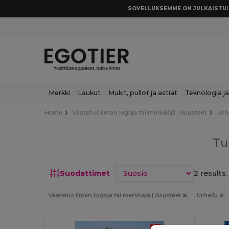
SOVELLUKSEMME ON JULKAISTU! 
Merkki
Laukut
Mukit, pullot ja astiat
Teknologia ja
Home
Vaatetus ilman logoja tai merkkejä | Asusteet
Urh
Tu
Lajittele
Suodattimet
2 results.
Vaatetus ilman logoja tai merkkejä | Asusteet
Urheilu