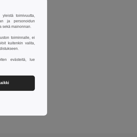
leistä toimivuutta,
van ja personoidun
sa sekä mainonnan.
uston toiminnalle, ei
it kuitenkin valita,
hdistukseen.
lten evästeitä, lue
aikki