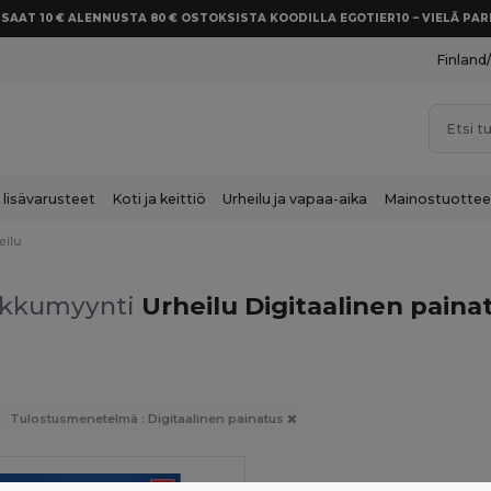
SAAT 10 € ALENNUSTA 80 € OSTOKSISTA KOODILLA EGOTIER10 – VIELÄ P
Finland
 lisävarusteet
Koti ja keittiö
Urheilu ja vapaa-aika
Mainostuottee
eilu
kkumyynti
Urheilu Digitaalinen paina
Tulostusmenetelmä : Digitaalinen painatus