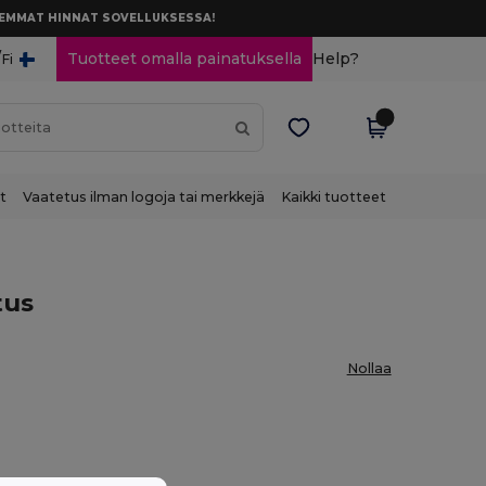
AREMMAT HINNAT SOVELLUKSESSA!
/
Tuotteet omalla painatuksella
Help?
Fi
t
Vaatetus ilman logoja tai merkkejä
Kaikki tuotteet
tus
Nollaa