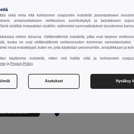
eitä
tää sekä omia että kolmannen osapuolen evästeitä parantaakseen sivuston y
uksesi, analysoidakseen verkkosivun suorituskykyä ja tarjotakseen suju
ämä sisältää mukautetun sisällön, optimoidut vuorovaikutukset sivustomme kans
setuksiasi milloin tahansa. Välttämättömiä evästeitä, jotka ovat tarpeen verkkosiv
stä, koska ne ovat välttämättömiä verkkosivuston toiminnan varmistamiseksi. Vo
äänkö muut evästetyypit, kuten ne, joita käytetään personointiin, analytiikkaan ja ko
 miten käytämme evästeitä, miten voit hallita niitä ja kolmansien osapuo
mme
ja
Privacy Policy
.
 €
ttömät
Asetukset
Hyväksy k
n urheilupaita
0128
sää Ostokoriin