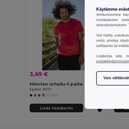
Käytämme eväst
Verkkosivumme käyt
muistaakseen aset
selauskokemuksen. T
Voit hallita evästea
voida poistaa käytö
sallitaanko tai estet
Lisätietoja siitä,
evästekäytännössä
3,69 €
3,34
Vain välttämä
Miesten urheilu-t-paita
Naiste
Egotier 30127
Egotier 3
+1 Värit
Lisää Ostokoriin
Li