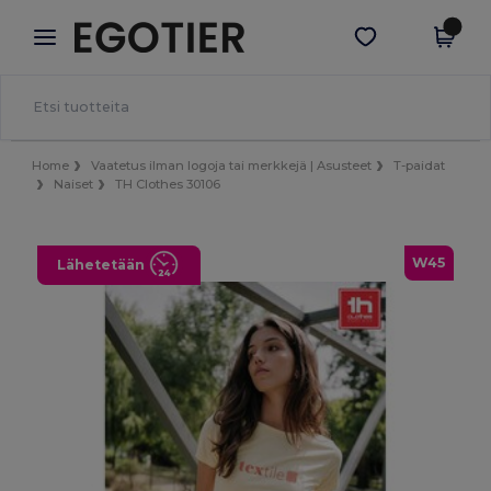
×
Egotier-sovellus
Hae sovellus
Paremmat hinnat appissa!
Home
Vaatetus ilman logoja tai merkkejä | Asusteet
T-paidat
Naiset
TH Clothes 30106
W45
Lähetetään