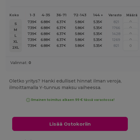
1-3
4-35
36-71
72-143
144 +
Koko
Varasto
Määrä
7.39
6.88
6.37
5.86
5.35
821
€
€
€
€
€
S
7.39
6.88
6.37
5.86
5.35
1766
€
€
€
€
€
M
7.39
6.88
6.37
5.86
5.35
1428
€
€
€
€
€
L
7.39
6.88
6.37
5.86
5.35
1269
€
€
€
€
€
XL
7.39
6.88
6.37
5.86
5.35
821
€
€
€
€
€
2XL
Valinnat:
0
Oletko yritys? Hanki edulliset hinnat ilman veroja,
ilmoittamalla Y-tunnus maksu vaiheessa.
Ilmainen toimitus alkaen 99 € tässä varastossa!
Lisää Ostokoriin