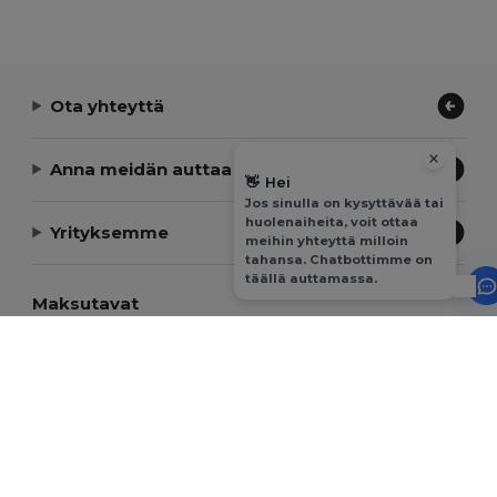
Ota yhteyttä
Anna meidän auttaa
👋
Hei
Jos sinulla on kysyttävää tai
huolenaiheita, voit ottaa
Yrityksemme
meihin yhteyttä milloin
tahansa. Chatbottimme on
täällä auttamassa.
Maksutavat
Toimitustavat