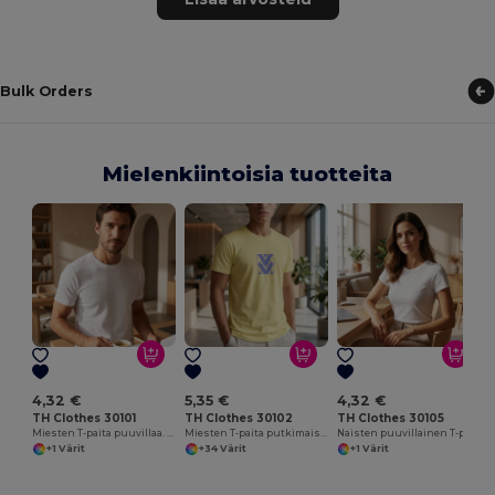
Bulk Orders
Mielenkiintoisia tuotteita
N
4,32 €
5,35 €
4,32 €
TH Clothes 30101
TH Clothes 30102
TH Clothes 30105
Miesten T-paita puuvillaa. Valkoinen väri
Miesten T-paita putkimaista puuvillaa
Naisten puuvillainen T-paita vyöllä. Valkoinen väri
+1 Värit
+34 Värit
+1 Värit