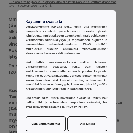
Huomaa, että näytön kalibroinnin vuoksi tuotekuvan väri ei välttämättä vastaa
täysin tuotteen todellista väriä.
Ominaisuudet : 100 % puuvillajersey, 150 g/m²
Käytämme evästeitä
(tiettyjen värien erityissekoitukset ilmoitetaan)
Verkkosivumme käyttää sekä omia että kolmannen
Niskatyyppi: kaula-aukko, jossa ohut
osapuolen evästeitä parantaakseen sivuston yleistä
toimivuutta, muistaakseen asetuksesi, analysoidakseen
kaksinkertainen jerseykaulus ja satiininen
verkkosivun suorituskykyä ja tarjotakseen sujuvan ja
vinovahvike
personoidun selauskokemuksen. Tämä sisältää
mukautetun sisällön, optimoidut vuorovaikutukset
Pukeutuminen ja hihat: naisten istuva leikkaus,
sivustomme kanssa sekä mainonnan.
lyhyet hihat; kaksinkertainen tikattu helma
Voit hallita evästeasetuksiasi milloin tahansa.
Paino
Välttämättömiä evästeitä, jotka ovat tarpeen
verkkosivuston toiminnalle, ei voida poistaa käytöstä,
120 g.
koska ne ovat välttämättömiä verkkosivuston toiminnan
varmistamiseksi. Voit kuitenkin valita, sallitaanko tai
Korkeat varastot
Mukautettavissa
estetäänkö muut evästetyypit, kuten ne, joita käytetään
personointiin, analytiikkaan ja kohdistukseen.
Kuvaus :
Tämä naisten istuva lyhythihainen T-paita on
Lisätietoja siitä, miten käytämme evästeitä, miten voit
valmistettu pehmeästä 100 % puuvillajerseystä
hallita niitä ja kolmansien osapuolten evästeitä, lue
evästekäytännössämme
ja
Privacy Policy
.
(150 g/m²), joka takaa hengittävän
mukavuuden. Leikattu ja ommeltu siluetti
myötäilee pehmeästi vartaloa, ja sileä pääntie
Vain välttämättömät
Asetukset
on viimeistelty ohuella kaksinkertaisella
jerseykauluksella, joka on vahvistettu