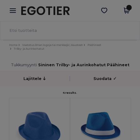
×
Egotier-sovellus
Hae sovellus
Paremmat hinnat appissa!
Home
Vaatetus ilman logoja tai merkkejä | Asusteet
Päähineet
Trilby- ja Aurinkohatut
Tukkumyynti
Sininen Trilby- ja Aurinkohatut Päähineet
Lajittele
Suodata
✓
4 results.