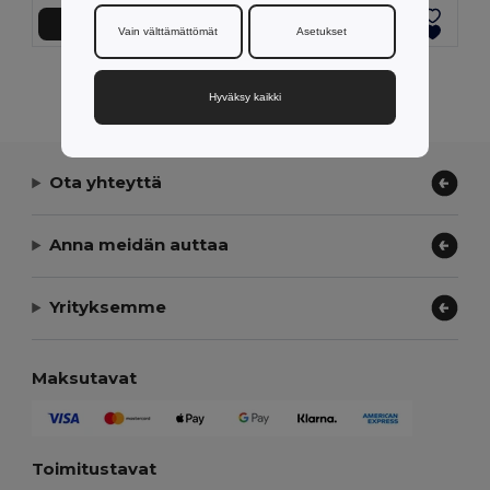
Lisää Ostokoriin
Lisää Ostokoriin
Vain välttämättömät
Asetukset
Näytetään Kaikki Tuotteet.
Hyväksy kaikki
Ota yhteyttä
Anna meidän auttaa
Yrityksemme
Maksutavat
Toimitustavat