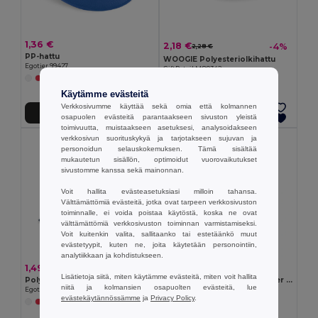
1,36 €
2,18 €
-4%
2,28 €
PP-hattu
WOOGIE Polyesteriolkihattu
Egotier 99427
GiftRetail MO9342
+2 Värit
+3 Värit
Käytämme evästeitä
Verkkosivumme käyttää sekä omia että kolmannen
Lisää Ostokoriin
Lisää Ostokoriin
osapuolen evästeitä parantaakseen sivuston yleistä
toimivuutta, muistaakseen asetuksesi, analysoidakseen
verkkosivun suorituskykyä ja tarjotakseen sujuvan ja
personoidun selauskokemuksen. Tämä sisältää
mukautetun sisällön, optimoidut vuorovaikutukset
sivustomme kanssa sekä mainonnan.
Voit hallita evästeasetuksiasi milloin tahansa.
Välttämättömiä evästeitä, jotka ovat tarpeen verkkosivuston
toiminnalle, ei voida poistaa käytöstä, koska ne ovat
välttämättömiä verkkosivuston toiminnan varmistamiseksi.
Voit kuitenkin valita, sallitaanko tai estetäänkö muut
evästetyypit, kuten ne, joita käytetään personointiin,
analytiikkaan ja kohdistukseen.
1,49 €
6,56 €
Lisätietoja siitä, miten käytämme evästeitä, miten voit hallita
Polyesteri panama
Panama in recycled polyester (100% rPET) for rainy days
niitä ja kolmansien osapuolten evästeitä, lue
Egotier 99453
Egotier 99167
evästekäytännössämme
ja
Privacy Policy
.