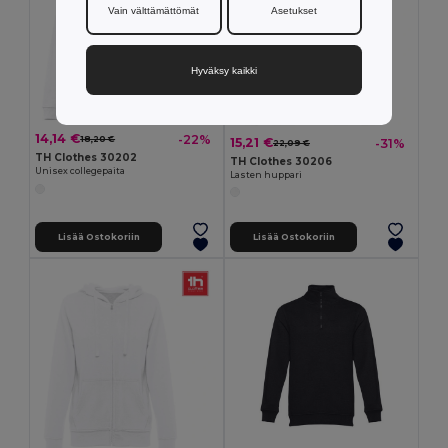
Vain välttämättömät
Asetukset
Hyväksy kaikki
14,14 €
-22%
18,20 €
15,21 €
-31%
22,09 €
TH Clothes 30202
TH Clothes 30206
Unisex collegepaita
Lasten huppari
Lisää Ostokoriin
Lisää Ostokoriin