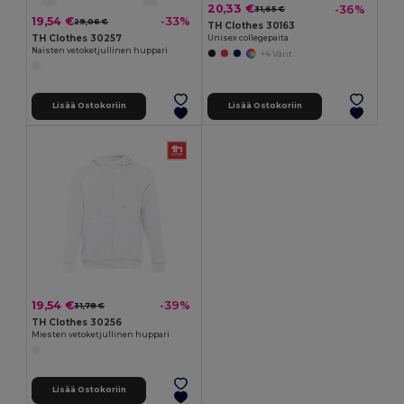
20,33 €
-36%
31,65 €
19,54 €
-33%
29,06 €
TH Clothes 30163
TH Clothes 30257
Unisex collegepaita
Naisten vetoketjullinen huppari
+4 Värit
Lisää Ostokoriin
Lisää Ostokoriin
19,54 €
-39%
31,78 €
TH Clothes 30256
Miesten vetoketjullinen huppari
Lisää Ostokoriin