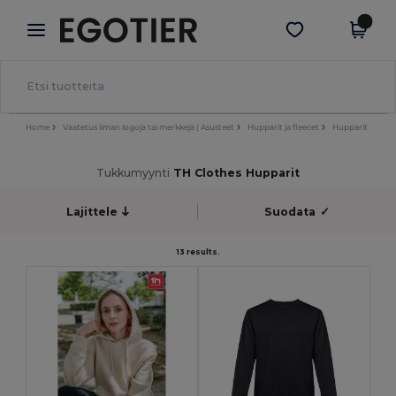
×
Egotier-sovellus
Hae sovellus
Paremmat hinnat appissa!
Home
Vaatetus ilman logoja tai merkkejä | Asusteet
Hupparit ja fleecet
Hupparit
Tukkumyynti
TH Clothes Hupparit
Lajittele
Suodata
✓
13 results.