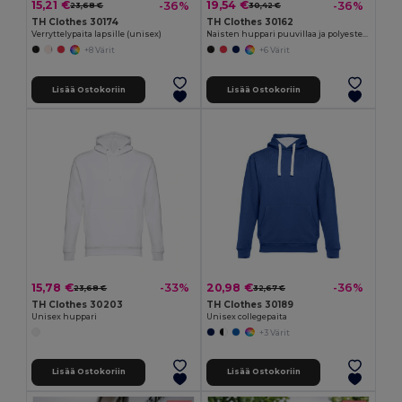
15,21 €
19,54 €
-36%
-36%
23,68 €
30,42 €
TH Clothes 30174
TH Clothes 30162
Verryttelypaita lapsille (unisex)
Naisten huppari puuvillaa ja polyesteriä
+8 Värit
+6 Värit
Lisää Ostokoriin
Lisää Ostokoriin
15,78 €
20,98 €
-33%
-36%
23,68 €
32,67 €
TH Clothes 30203
TH Clothes 30189
Unisex huppari
Unisex collegepaita
+3 Värit
Lisää Ostokoriin
Lisää Ostokoriin