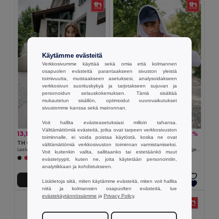
Käytämme evästeitä
Verkkosivumme käyttää sekä omia että kolmannen
osapuolen evästeitä parantaakseen sivuston yleistä
toimivuutta, muistaakseen asetuksesi, analysoidakseen
verkkosivun suorituskykyä ja tarjotakseen sujuvan ja
personoidun selauskokemuksen. Tämä sisältää
mukautetun sisällön, optimoidut vuorovaikutukset
sivustomme kanssa sekä mainonnan.
Voit hallita evästeasetuksiasi milloin tahansa.
Välttämättömiä evästeitä, jotka ovat tarpeen verkkosivuston
13,17 €
19,54 €
-22%
-28%
16,94 €
27,24 €
toiminnalle, ei voida poistaa käytöstä, koska ne ovat
TH Clothes 30287
TH Clothes 30161
välttämättömiä verkkosivuston toiminnan varmistamiseksi.
Lasten collegepaita kierrätettyä puuvillaa ja polyesteriä
Miesten puuvilla ja polyesteri collegepaita
Voit kuitenkin valita, sallitaanko tai estetäänkö muut
+4 Värit
+6 Värit
evästetyypit, kuten ne, joita käytetään personointiin,
analytiikkaan ja kohdistukseen.
Lisää Ostokoriin
Lisää Ostokoriin
Lisätietoja siitä, miten käytämme evästeitä, miten voit hallita
niitä ja kolmansien osapuolten evästeitä, lue
evästekäytännössämme
ja
Privacy Policy
.