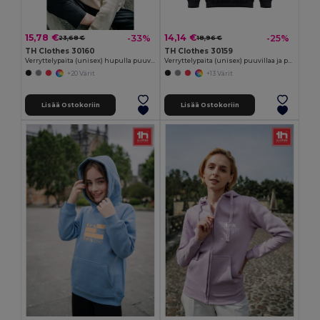
15,78 €
14,14 €
-33%
-25%
23,68 €
18,96 €
TH Clothes 30160
TH Clothes 30159
Verryttelypaita (unisex) hupulla puuvillaa ja polyesteriä
Verryttelypaita (unisex) puuvillaa ja polyesteriä
+20 Värit
+13 Värit
Lisää Ostokoriin
Lisää Ostokoriin