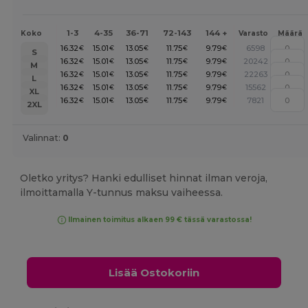
1-3
4-35
36-71
72-143
144 +
Koko
Varasto
Määrä
16.32
15.01
13.05
11.75
9.79
6598
€
€
€
€
€
S
16.32
15.01
13.05
11.75
9.79
20242
€
€
€
€
€
M
16.32
15.01
13.05
11.75
9.79
22263
€
€
€
€
€
L
16.32
15.01
13.05
11.75
9.79
15562
€
€
€
€
€
XL
16.32
15.01
13.05
11.75
9.79
7821
€
€
€
€
€
2XL
Valinnat:
0
Oletko yritys? Hanki edulliset hinnat ilman veroja,
ilmoittamalla Y-tunnus maksu vaiheessa.
Ilmainen toimitus alkaen 99 € tässä varastossa!
Lisää Ostokoriin