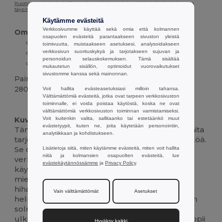
Huomaa, että näytön kalibroinnin vuoksi tuotekuvan väri ei välttämättä vastaa
täysin tuotteen todellista väriä.
Käytämme evästeitä
Verkkosivumme käyttää sekä omia että kolmannen
Ominaisuudet :
osapuolen evästeitä parantaakseen sivuston yleistä
Regulaarinen istuvuus
toimivuutta, muistaakseen asetuksesi, analysoidakseen
verkkosivun suorituskykyä ja tarjotakseen sujuvan ja
Ripustettu
kaulus
ja hihat
personoidun selauskokemuksen. Tämä sisältää
100% puuvillaa
mukautetun sisällön, optimoidut vuorovaikutukset
sivustomme kanssa sekä mainonnan.
Paino
280 g.
Voit hallita evästeasetuksiasi milloin tahansa.
Välttämättömiä evästeitä, jotka ovat tarpeen verkkosivuston
toiminnalle, ei voida poistaa käytöstä, koska ne ovat
Korkeat varastot
Mukautettavissa
välttämättömiä verkkosivuston toiminnan varmistamiseksi.
Kuvaus :
Voit kuitenkin valita, sallitaanko tai estetäänkö muut
evästetyypit, kuten ne, joita käytetään personointiin,
Tämä klassinen miesten lyhythihainen poolopaita
analytiikkaan ja kohdistukseen.
tarjoaa sekä mukavuutta että kiiltävää ulkonäköä.
Se on valmistettu hengittävästä puuvillapiqué-
Lisätietoja siitä, miten käytämme evästeitä, miten voit hallita
niitä ja kolmansien osapuolten evästeitä, lue
verkosta, ja se on suunniteltu jokapäiväiseen
evästekäytännössämme
ja
Privacy Policy
.
käyttöön. Säännöllinen istuvuus takaa
miellyttävän tuntuman, kun taas kylkikaulus ja
hihat tuovat klassista tyyliä. Pienet sivuaukot
Vain välttämättömät
Asetukset
helmassa helpottavat liikkumista.Kolmen napin
solmio ja vahvistettu
kaulus
täydentävät
ulkoasun. Tämä monipuolinen poolopusero sopii
Hyväksy kaikki