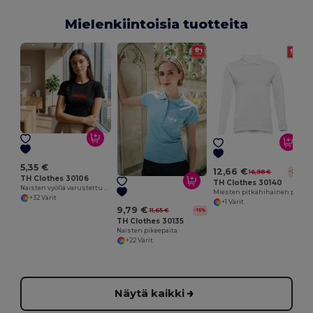
Mielenkiintoisia tuotteita
5,35 €
12,66 €
16,98 €
-25%
TH Clothes 30106
TH Clothes 30140
Naisten vyöllä varustettu puuvillainen T-paita
Miesten pitkähihainen puuvillainen poolopaita
+32 Värit
+1 Värit
9,79 €
11,65 €
-16%
TH Clothes 30135
Naisten pikeepaita
+22 Värit
Näytä kaikki