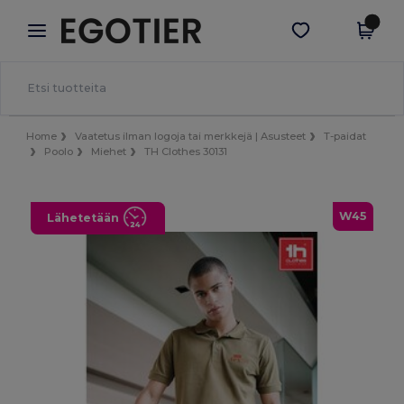
×
Egotier-sovellus
Hae sovellus
Paremmat hinnat appissa!
Home
Vaatetus ilman logoja tai merkkejä | Asusteet
T-paidat
Poolo
Miehet
TH Clothes 30131
W45
Lähetetään