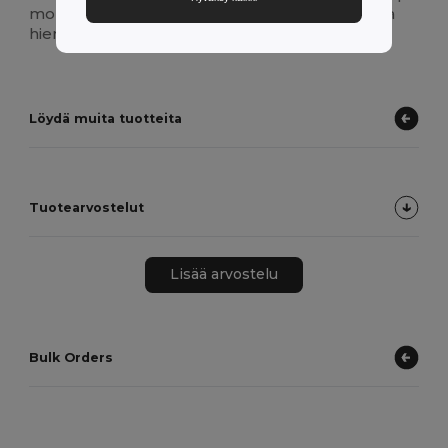
monenlaisiin tilaisuuksiin aina rennoista retkistä
hienompiin tapahtumiin.
Löydä muita tuotteita
Tuotearvostelut
Lisää arvostelu
Bulk Orders