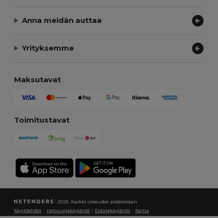
Anna meidän auttaa
Yrityksemme
Maksutavat
Toimitustavat
2026. Kaikki oikeudet pidätetään
Käyttöehdot
|
tietosuojakäytäntö
|
Evästekäytäntö
|
Kartta