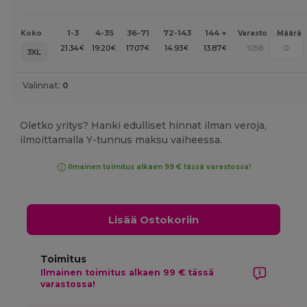
1-3
4-35
36-71
72-143
144 +
Koko
Varasto
Määrä
21.34
19.20
17.07
14.93
13.87
1058
€
€
€
€
€
3XL
Valinnat:
0
Oletko yritys? Hanki edulliset hinnat ilman veroja,
ilmoittamalla Y-tunnus maksu vaiheessa.
Ilmainen toimitus alkaen 99 € tässä varastossa!
Lisää Ostokoriin
Toimitus
Ilmainen toimitus alkaen 99 € tässä
varastossa!