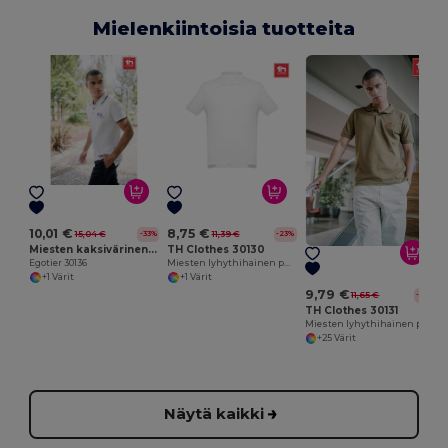
Mielenkiintoisia tuotteita
M
10,01 €
8,75 €
15,04 €
11,39 €
-33%
-23%
Miesten kaksivärinen puuvillainen poolopaita. Valkoinen väri
TH Clothes 30130
Egotier 30136
Miesten lyhythihainen puuvillainen poolopaita. Valkoinen väri
+1 Värit
+1 Värit
9,79 €
11,65 €
-16%
TH Clothes 30131
Miesten lyhythihainen puuvillapolopaita
+25 Värit
Näytä kaikki