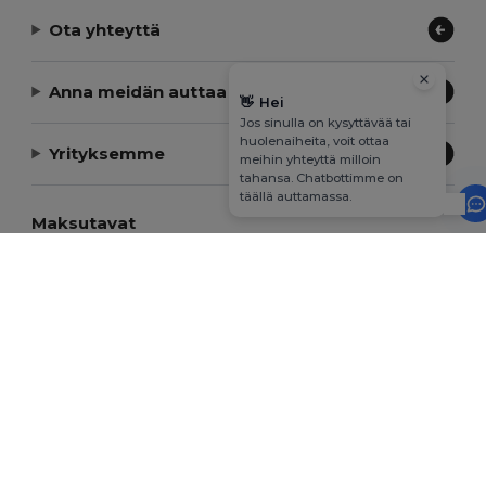
Ota yhteyttä
Anna meidän auttaa
👋
Hei
Jos sinulla on kysyttävää tai
huolenaiheita, voit ottaa
Yrityksemme
meihin yhteyttä milloin
tahansa. Chatbottimme on
täällä auttamassa.
Maksutavat
Toimitustavat