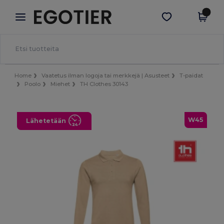
×
Egotier-sovellus
Hae sovellus
Paremmat hinnat appissa!
Home
Vaatetus ilman logoja tai merkkejä | Asusteet
T-paidat
Poolo
Miehet
TH Clothes 30143
W45
Lähetetään