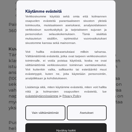
100% karstattu puuvillapiqué
Yksittäinen istuvuus ja uurrettu kaulus
Käytämme evästeitä
Vahvistettu
kaulus
ja yhteensopivat napit
Verkkosivumme käyttää sekä omia että kolmannen
osapuolen evästeitä parantaakseen sivuston yleistä
Paino
toimivuutta, muistaakseen asetuksesi, analysoidakseen
verkkosivun suorituskykyä ja tarjotakseen sujuvan ja
360 g.
personoidun selauskokemuksen. Tämä sisältää
mukautetun sisällön, optimoidut vuorovaikutukset
Mukautettavissa
Korkeat varastot
sivustomme kanssa sekä mainonnan.
Kuvaus :
Voit hallita evästeasetuksiasi milloin tahansa.
Tämä miesten pitkähihainen poolopaita tarjoaa
Välttämättömiä evästeitä, jotka ovat tarpeen verkkosivuston
klassisen ja hienostuneen ulkonäön säännöllisen
toiminnalle, ei voida poistaa käytöstä, koska ne ovat
välttämättömiä verkkosivuston toiminnan varmistamiseksi.
istuvuuden sekä kylkikauluksen ja hihansuiden
Voit kuitenkin valita, sallitaanko tai estetäänkö muut
ansiosta. Laadukkaasta piqué-kuitupuuvillasta
evästetyypit, kuten ne, joita käytetään personointiin,
(100 % karstattu puuvilla) valmistettu paita takaa
analytiikkaan ja kohdistukseen.
sekä mukavuuden että kestävyyden. Paidassa on
Lisätietoja siitä, miten käytämme evästeitä, miten voit hallita
vahvistettu kaulus, jossa on kolme yhteensopivaa
niitä ja kolmansien osapuolten evästeitä, lue
nappia ja sisäsaumaan ommeltu lisänappi. Siinä on
evästekäytännössämme
ja
Privacy Policy
.
myös irrotettava näkyvä etiketti, joka mahdollistaa
yksilöllisen kosketuksen.
Vain välttämättömät
Asetukset
Puseron helmassa on sivuhuokoset, jotka
helpottavat liikkumista ja mahdollistavat
Hyväksy kaikki