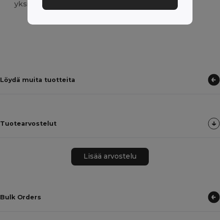
yksilöllisen kosketuksen.
Löydä muita tuotteita
Tuotearvostelut
Lisää arvostelu
Bulk Orders