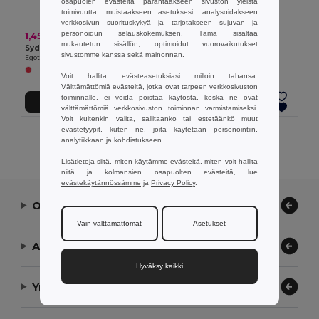
osapuolen evästeitä parantaakseen sivuston yleistä
toimivuutta, muistaakseen asetuksesi, analysoidakseen
verkkosivun suorituskykyä ja tarjotakseen sujuvan ja
personoidun selauskokemuksen. Tämä sisältää
1,45 €
2,17 €
mukautetun sisällön, optimoidut vuorovaikutukset
Sydämen muotoinen kynttilä ja lasinen pohja
Koristekynttilä
sivustomme kanssa sekä mainonnan.
Egotier 95817
Egotier 95836
Voit hallita evästeasetuksiasi milloin tahansa.
Välttämättömiä evästeitä, jotka ovat tarpeen verkkosivuston
toiminnalle, ei voida poistaa käytöstä, koska ne ovat
Lisää Ostokoriin
Lisää Ostokoriin
välttämättömiä verkkosivuston toiminnan varmistamiseksi.
Voit kuitenkin valita, sallitaanko tai estetäänkö muut
evästetyypit, kuten ne, joita käytetään personointiin,
Näytetään Kaikki Tuotteet.
analytiikkaan ja kohdistukseen.
Lisätietoja siitä, miten käytämme evästeitä, miten voit hallita
niitä ja kolmansien osapuolten evästeitä, lue
evästekäytännössämme
ja
Privacy Policy
.
Ota yhteyttä
Vain välttämättömät
Asetukset
Anna meidän auttaa
Hyväksy kaikki
Yrityksemme