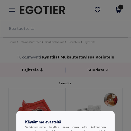
×
Egotier-sovellus
Hae sovellus
Paremmat hinnat appissa!
Home
Mainostuotteet
Jouluvalikoima
Koristelu
Kynttilät
Tukkumyynti
Kynttilät Mukautettavissa Koristelu
Lajittele
Suodata
✓
2 results.
Käytämme evästeitä
Verkkosivumme käyttää sekä omia että kolmannen