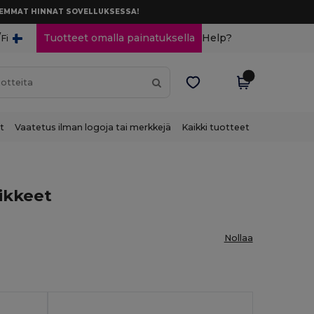
AREMMAT HINNAT SOVELLUKSESSA!
/
Tuotteet omalla painatuksella
Help?
Fi
t
Vaatetus ilman logoja tai merkkejä
Kaikki tuotteet
vikkeet
Nollaa