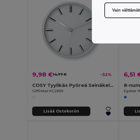
Vain välttämä
9,98 €
6,51 
14,77 €
-32%
COSY Tyylikäs Pyöreä Seinäkello Kodin Sisustukseen
8-num
GiftRetail KC2669
Egotier 
Lisää Ostokoriin
Li