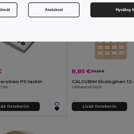
ttömät
Asetukset
Hyväksy k
€
8,85 €
20,55 €
eroinen PS-laskin
97765
GiftRetail MO6216
sää Ostokoriin
Lisää Ostokoriin