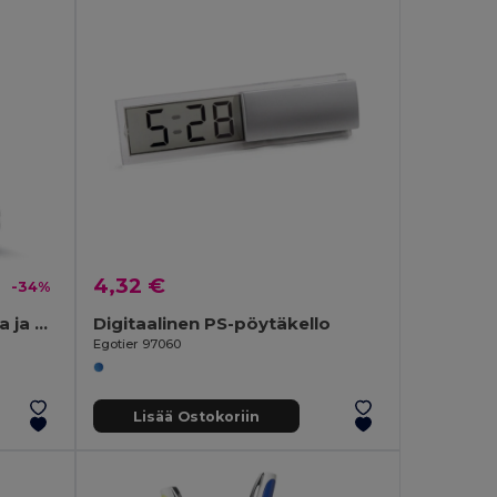
4,32 €
-34%
SKY Sininen LCD Sääasema ja Herätyskello
Digitaalinen PS-pöytäkello
Egotier 97060
Lisää Ostokoriin