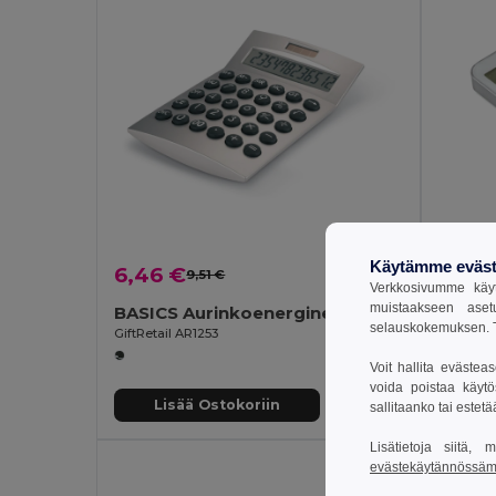
Käytämme eväst
6,46 €
6,72
9,51 €
-32%
Verkkosivumme käyt
muistaakseen aset
BASICS Aurinkoenerginen 12-numeroinen Laskin
selauskokemuksen. T
GiftRetail AR1253
GiftReta
Voit hallita evästea
voida poistaa käytö
Lisää Ostokoriin
Li
sallitaanko tai estet
Lisätietoja siitä,
evästekäytännössä