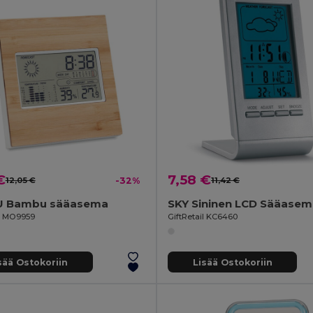
€
7,58 €
12,05 €
-32%
11,42 €
 Bambu sääasema
il MO9959
GiftRetail KC6460
sää Ostokoriin
Lisää Ostokoriin