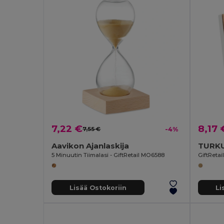
7,22 €
8,17 
7,55 €
-4%
Aavikon Ajanlaskija
TURKU
5 Minuutin Tiimalasi - GiftRetail MO6588
GiftReta
Lisää Ostokoriin
Li