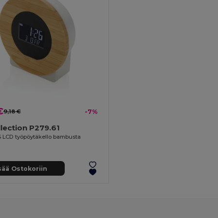
€
9,18 €
-7%
lection P279.61
 LCD työpöytäkello bambusta
sää Ostokoriin