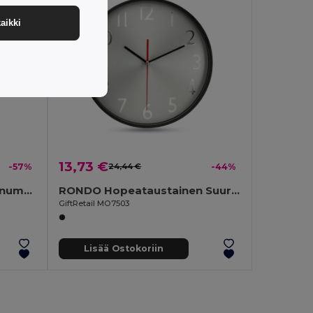
aikki
13,73 €
-57%
24,44 €
-44%
CALCUBIM Ekologinen 12-numeroinen Bambu Laskin
RONDO Hopeataustainen Suuri Seinäkello
GiftRetail MO7503
Lisää Ostokoriin