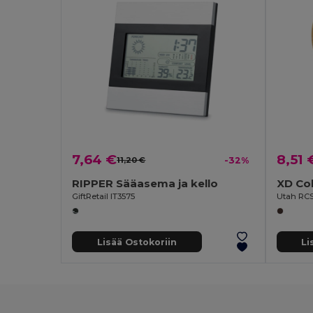
7,64 €
8,51 
11,20 €
-32%
RIPPER Sääasema ja kello
XD Col
GiftRetail IT3575
Utah RCS
Lisää Ostokoriin
Li