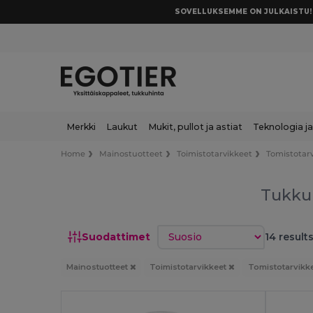
SOVELLUKSEMME ON JULKAISTU! 
Merkki
Laukut
Mukit, pullot ja astiat
Teknologia ja
Home
Mainostuotteet
Toimistotarvikkeet
Tomistotar
Tukku
Lajittele
Suodattimet
14 results
Mainostuotteet
Toimistotarvikkeet
Tomistotarvikk