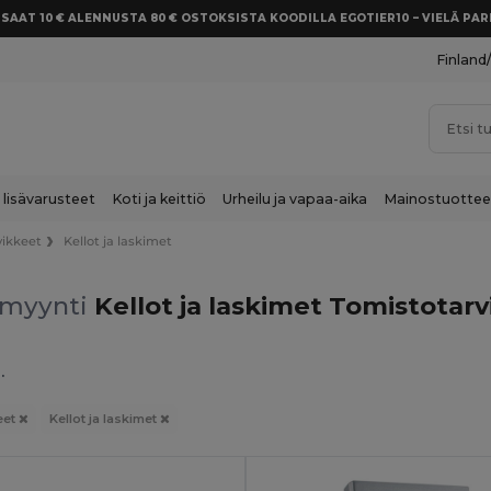
SAAT 10 € ALENNUSTA 80 € OSTOKSISTA KOODILLA EGOTIER10 – VIELÄ P
Finland
 lisävarusteet
Koti ja keittiö
Urheilu ja vapaa-aika
Mainostuottee
vikkeet
Kellot ja laskimet
myynti
Kellot ja laskimet Tomistotar
.
eet
Kellot ja laskimet