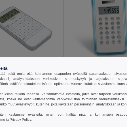
eitä
 €
3,79 €
7,02 €
-4%
3,97 €
tää sekä omia että kolmannen osapuolen evästeitä parantaakseen sivuston y
uksesi, analysoidakseen verkkosivun suorituskykyä ja tarjotakseen suju
ZACK Kompakti 10-Numeroinen Näyttölaskin
ämä sisältää mukautetun sisällön, optimoidut vuorovaikutukset sivustomme kans
il MO8192
GiftRetail KC2656
setuksiasi milloin tahansa. Välttämättömiä evästeitä, jotka ovat tarpeen verkkosiv
stä, koska ne ovat välttämättömiä verkkosivuston toiminnan varmistamiseksi. Vo
sää Ostokoriin
Lisää Ostokoriin
äänkö muut evästetyypit, kuten ne, joita käytetään personointiin, analytiikkaan ja ko
 miten käytämme evästeitä, miten voit hallita niitä ja kolmansien osapuo
mme
ja
Privacy Policy
.