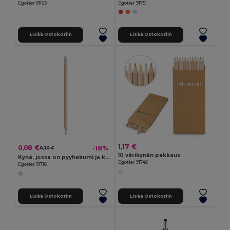
Egotier 81163
Egotier 91751
Lisää Ostokoriin
Lisää Ostokoriin
1,17 €
0,08 €
-18%
0,10 €
10 värikynän pakkaus
Kynä, jossa on pyyhekumi ja kovuus HB
Egotier 91746
Egotier 91716
Lisää Ostokoriin
Lisää Ostokoriin