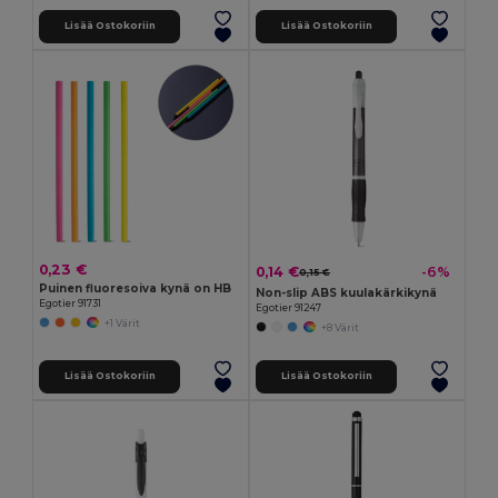
Lisää Ostokoriin
Lisää Ostokoriin
0,23 €
0,14 €
-6%
0,15 €
Puinen fluoresoiva kynä on HB
Non-slip ABS kuulakärkikynä
Egotier 91731
Egotier 91247
+1 Värit
+8 Värit
Lisää Ostokoriin
Lisää Ostokoriin