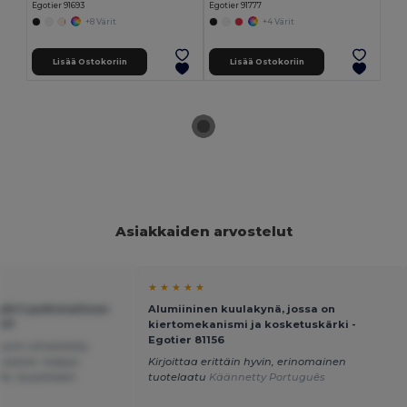
Egotier 91693
Egotier 91777
+8 Värit
+4 Värit
Lisää Ostokoriin
Lisää Ostokoriin
Asiakkaiden arvostelut
★ ★ ★ ★ ★
g/m²) putkimallinen
Alumiininen kuulakynä, jossa on
607
kiertomekanismi ja kosketuskärki -
Egotier 81156
yvin viimeistelty,
o pestä. helppo
Kirjoittaa erittäin hyvin, erinomainen
lla. Suosittelen
tuotelaatu
Käännetty Português