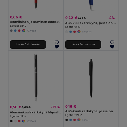
0,66 €
0,22 €
-4%
0,23 €
Alumiininen ja kuminen kuulakynä
ABS kuulakärkikynä, jossa on klipsi ja metallisia sävyjä
Egotier 81140
Egotier 81161
+3 Värit
+2 Värit
Lisää Ostokoriin
Lisää Ostokoriin
0,16 €
0,58 €
-17%
0,69 €
ABS-kuulakärkikynä, jossa on kiinteä kiiltävä pinta
Alumiinikuulakärkikynä klipsillä ja kääntömekanismilla
Egotier 91982
Egotier 81185
+3 Värit
+2 Värit