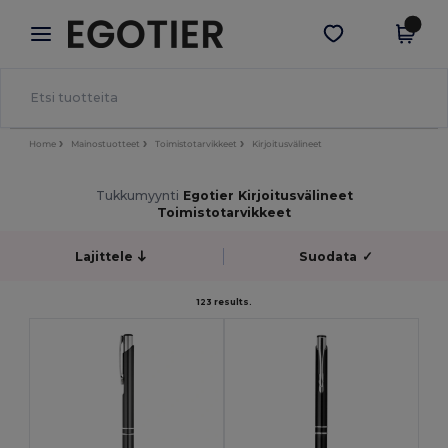
×
Egotier-sovellus
Hae sovellus
Paremmat hinnat appissa!
Home
Mainostuotteet
Toimistotarvikkeet
Kirjoitusvälineet
Tukkumyynti
Egotier Kirjoitusvälineet
Toimistotarvikkeet
Lajittele
Suodata
✓
123 results.