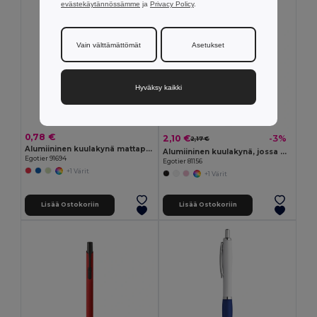
evästekäytännössämme
ja
Privacy Policy
.
Vain välttämättömät
Asetukset
Hyväksy kaikki
0,78 €
2,10 €
-3%
2,17 €
Alumiininen kuulakynä mattapintainen
Alumiininen kuulakynä, jossa on kiertomekanismi ja kosketuskärki
Egotier 91694
Egotier 81156
+1 Värit
+1 Värit
Lisää Ostokoriin
Lisää Ostokoriin