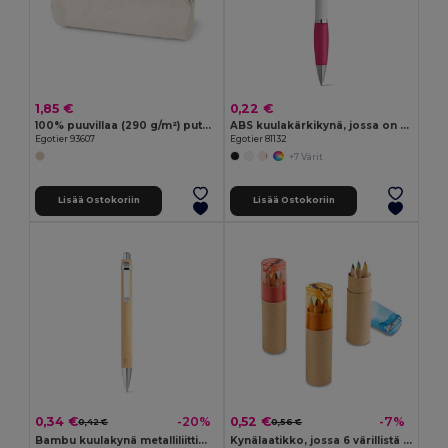
1,85 €
0,22 €
100% puuvillaa (290 g/m²) putkimallinen penaali
ABS kuulakärkikynä, jossa on metalliklipsi
Egotier 93607
Egotier 81132
+7 Värit
Lisää Ostokoriin
Lisää Ostokoriin
0,34 €
0,52 €
-20%
-7%
0,42 €
0,56 €
Bambu kuulakynä metalliliittimellä
Kynälaatikko, jossa 6 värillistä lyijykynää ja teroitin