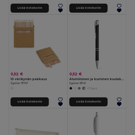
Lisää Ostokoriin
Lisää Ostokoriin
0,52 €
0,52 €
10 värikynän pakkaus
Alumiininen ja kuminen kuulakynä
Egotier 91747
Egotier 81141
+7 Värit
Lisää Ostokoriin
Lisää Ostokoriin