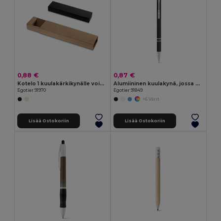
0,88 €
0,87 €
Kotelo 1 kuulakärkikynälle voimapaperia
Alumiininen kuulakynä, jossa on kosketuskärki ja pidike
Egotier 91970
Egotier 91849
+6 Värit
Lisää Ostokoriin
Lisää Ostokoriin