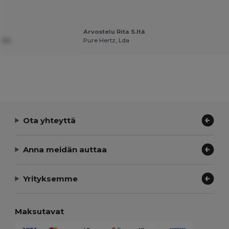
Arvostelu Rita S.ltä
.ltä
Pure Hertz, Lda
Ota yhteyttä
Anna meidän auttaa
Yrityksemme
Maksutavat