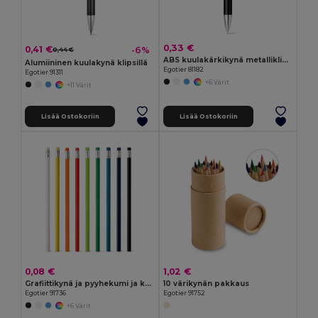
0,33 €
0,41 €
-6%
0,44 €
ABS kuulakärkikynä metalliklipsillä
Alumiininen kuulakynä klipsillä
Egotier 81182
Egotier 91311
+6 Värit
+11 Värit
Lisää Ostokoriin
Lisää Ostokoriin
0,08 €
1,02 €
Grafiittikynä ja pyyhekumi ja kovuus HB
10 värikynän pakkaus
Egotier 91736
Egotier 91752
+6 Värit