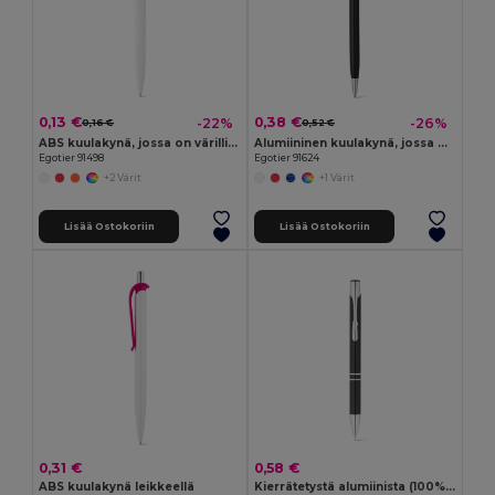
0,13 €
0,38 €
-22%
-26%
0,16 €
0,52 €
ABS kuulakynä, jossa on värillinen klipsi
Alumiininen kuulakynä, jossa on kiertomekanismi ja kosketuskärki
Egotier 91498
Egotier 91624
+2 Värit
+1 Värit
Lisää Ostokoriin
Lisää Ostokoriin
0,31 €
0,58 €
ABS kuulakynä leikkeellä
Kierrätetystä alumiinista (100% rAL) kuulakärkikynä