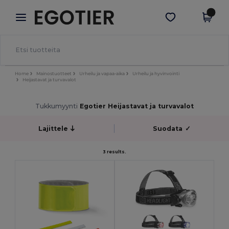
×
Egotier-sovellus
Hae sovellus
Paremmat hinnat appissa!
Home
Mainostuotteet
Urheilu ja vapaa-aika
Urheilu ja hyvinvointi
Heijastavat ja turvavalot
Tukkumyynti
Egotier Heijastavat ja turvavalot
Lajittele
Suodata
✓
3 results.