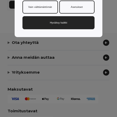
Lisää Ostokoriin
Vain välttämättömät
Asetukset
Näytetään Kaikki Tuotteet.
Hyväksy kaikki
Ota yhteyttä
Anna meidän auttaa
Yrityksemme
Maksutavat
Toimitustavat