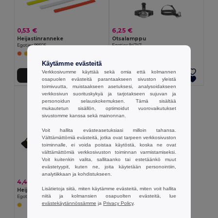
0,53 €
6,25 €
Heijastinranneke
Otsalamppu
Egotier 98505
Egotier 94747
Käytämme evästeitä
Verkkosivumme käyttää sekä omia että kolmannen
Lisää Ostokoriin
Lisää Ostokoriin
osapuolen evästeitä parantaakseen sivuston yleistä
toimivuutta, muistaakseen asetuksesi, analysoidakseen
verkkosivun suorituskykyä ja tarjotakseen sujuvan ja
personoidun selauskokemuksen. Tämä sisältää
mukautetun sisällön, optimoidut vuorovaikutukset
sivustomme kanssa sekä mainonnan.
Voit hallita evästeasetuksiasi milloin tahansa.
Välttämättömiä evästeitä, jotka ovat tarpeen verkkosivuston
toiminnalle, ei voida poistaa käytöstä, koska ne ovat
välttämättömiä verkkosivuston toiminnan varmistamiseksi.
Voit kuitenkin valita, sallitaanko tai estetäänkö muut
evästetyypit, kuten ne, joita käytetään personointiin,
analytiikkaan ja kohdistukseen.
4,45 €
Lisätietoja siitä, miten käytämme evästeitä, miten voit hallita
Heijastin käsivarteen. Sisältää 4 punaista LED-valoa vilkkumistoiminnolla
niitä ja kolmansien osapuolten evästeitä, lue
Egotier 98515
evästekäytännössämme
ja
Privacy Policy
.