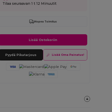
Tilaa seuraavan
1 t 12 Minuutit
Nopea Toimitus
Lisää Ostokoriin
Pyydä Pikatarjous
Lisää Oma Painatus!