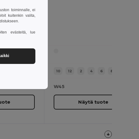
uston toiminnalle, ei
it kuitenkin valita,
hdistukseen.
lten evästeitä, lue
aikki
6
8
10
12
2
4
6
8
W45
uote
Näytä tuote