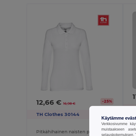
1
12,66 €
-25%
16,98 €
T
TH Clothes 30144
Käytämme eväst
Verkkosivumme käyt
muistaakseen aset
Pitkähihainen naisten poolopaita karstatusta puuvillasta
selauskokemuksen. T