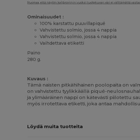
Huomaa, että näytön kalibroinnin vuoksi tuotekuvan väri ei välttämättä vastaa 
Ominaisuudet :
100% karstattu puuvillapiqué
Vahvistettu solmio, jossa 4 nappia
Vahvistettu solmio, jossa 4 nappia
Vaihdettava etiketti
Paino
280 g.
Korkeat varastot
Mukautettavissa
Kuvaus :
Tämä naisten pitkähihainen poolopaita on val
on vahvistettu tyylikkäällä piqué-neulosnauha
ja ylimääräinen nappi on kätevästi piilotettu sa
myös irrotettava etiketti, joka antaa mahdol
Lisää
Löydä muita tuotteita
Oma
Painatus!