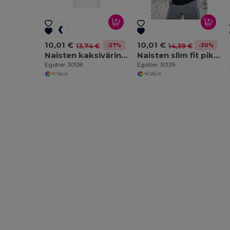
10,01 €
10,01 €
-27%
-30%
13,74 €
14,39 €
Naisten kaksivärinen puuvillainen poolopaita
Naisten slim fit pikeepaita
Egotier 30138
Egotier 30139
+1 Värit
+6 Värit