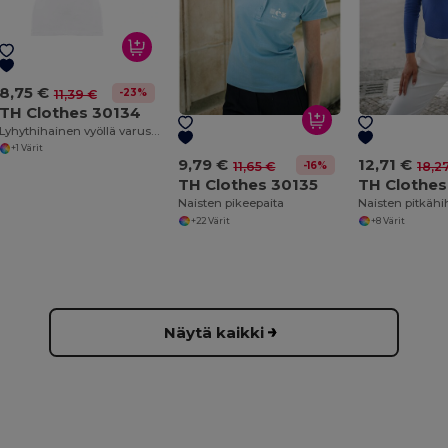
8,75 €
-23%
11,39 €
TH Clothes 30134
Lyhythihainen vyöllä varustettu poolo naisille karstatusta puuvillasta
+1 Värit
9,79 €
12,71 €
-16%
11,65 €
18,2
TH Clothes 30135
TH Clothes
Naisten pikeepaita
Naisten pitkähi
+22 Värit
+8 Värit
Näytä kaikki