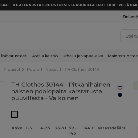
SAAT 10 € ALENNUSTA 80 € OSTOKSISTA KOODILLA EGOTIER10 – VIELÄ P
Finland
 lisävarusteet
Koti ja keittiö
Urheilu ja vapaa-aika
Mainostuottee
T-paidat
Poolo
Naiset
TH Clothes 30144
TH Clothes 30144 - Pitkähihainen
naisten poolopaita karstatusta
puuvillasta -
Valkoinen
Koko
1-3
4-35
36-71
72-
144 +
Varasto
Määrä
143