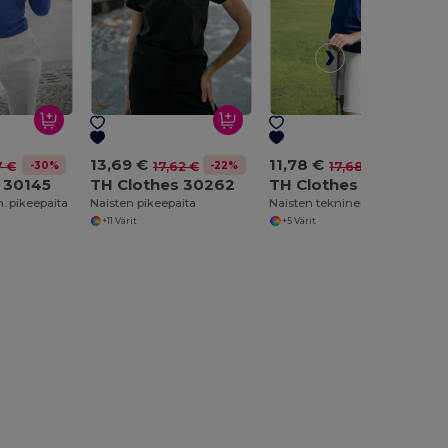
13,69 €
11,78 €
-30%
-22%
-33%
7 €
17,62 €
17,68 €
 30145
TH Clothes 30262
TH Clothes 30292
h. pikeepaita
Naisten pikeepaita
Naisten tekninen poolo
+11 Värit
+5 Värit