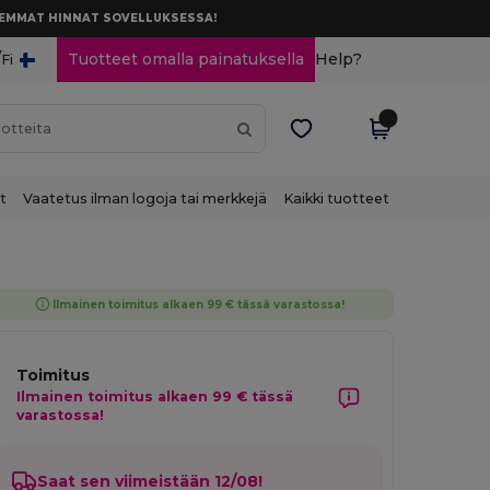
AREMMAT HINNAT SOVELLUKSESSA!
/
Tuotteet omalla painatuksella
Help?
Fi
t
Vaatetus ilman logoja tai merkkejä
Kaikki tuotteet
Ilmainen toimitus alkaen 99 € tässä varastossa!
Toimitus
Ilmainen toimitus alkaen 99 € tässä
varastossa!
Saat sen viimeistään 12/08!