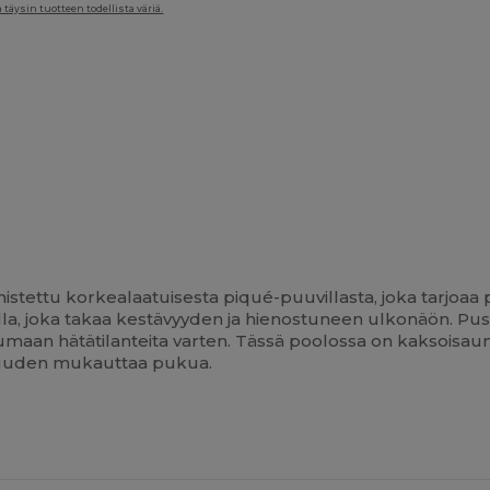
täysin tuotteen todellista väriä.
mistettu korkealaatuisesta piqué-puuvillasta, joka tarjo
lla, joka takaa kestävyyden ja hienostuneen ulkonäön. Pu
umaan hätätilanteita varten. Tässä poolossa on kaksoisaumai
lisuuden mukauttaa pukua.