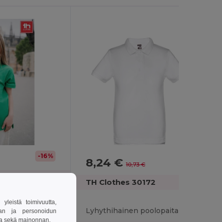
-16%
8,24 €
-23%
10,73 €
TH Clothes 30172
leistä toimivuutta,
Lyhythihainen puuvillapolopaita lapsille (unisex)
Lyhythihainen poolopaita lapsille (unisex). Valkoinen väri
van ja personoidun
sa sekä mainonnan.