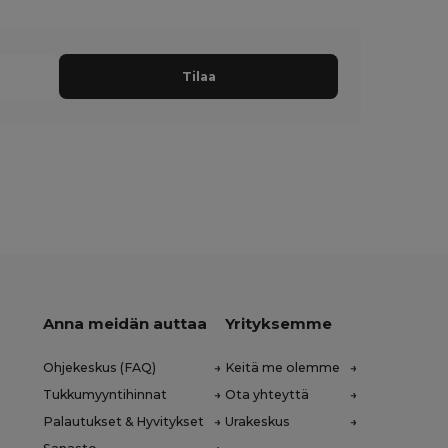
Tilaa
Anna meidän auttaa
Yrityksemme
Ohjekeskus (FAQ)
Keitä me olemme
Tukkumyyntihinnat
Ota yhteyttä
Palautukset & Hyvitykset
Urakeskus