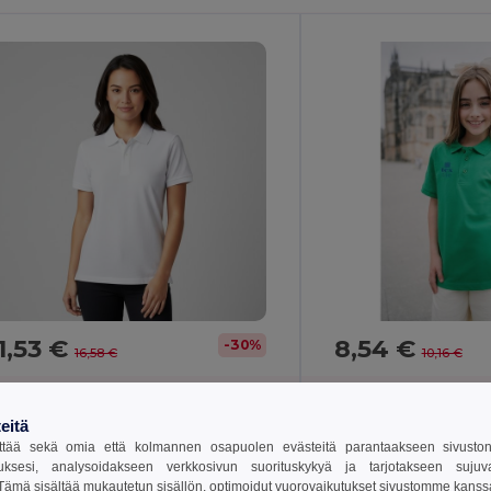
1,53 €
8,54 €
-30%
16,58 €
10,16 €
H Clothes 30261
TH Clothes 30173
eitä
tää sekä omia että kolmannen osapuolen evästeitä parantaakseen sivuston y
Naisten lyhythihainen poolopaita karstapuuvillaa
uksesi, analysoidakseen verkkosivun suorituskykyä ja tarjotakseen suju
ämä sisältää mukautetun sisällön, optimoidut vuorovaikutukset sivustomme kans