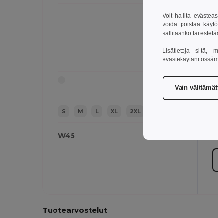
Voit hallita evästea
voida poistaa käytö
sallitaanko tai estet
Lisätietoja siitä,
evästekäytännössä
Vain välttämä
S
M
L
XL
2XL
W45
W
Tuotearvostelut