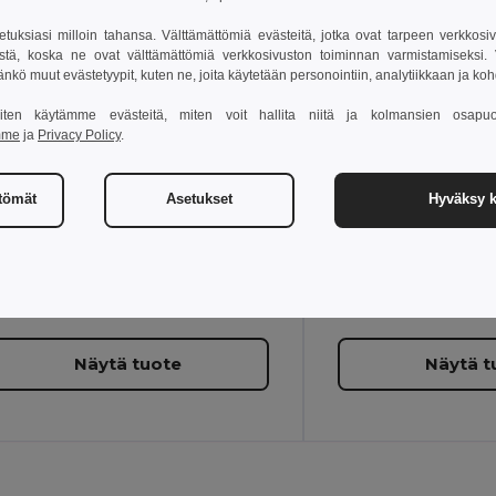
setuksiasi milloin tahansa. Välttämättömiä evästeitä, jotka ovat tarpeen verkkosiv
stä, koska ne ovat välttämättömiä verkkosivuston toiminnan varmistamiseksi. Vo
äänkö muut evästetyypit, kuten ne, joita käytetään personointiin, analytiikkaan ja ko
 miten käytämme evästeitä, miten voit hallita niitä ja kolmansien osapuo
mme
ja
Privacy Policy
.
ttömät
Asetukset
Hyväksy k
+1 Värit
S
M
L
XL
2XL
10
12
2
4
45
W45
Näytä tuote
Näytä t