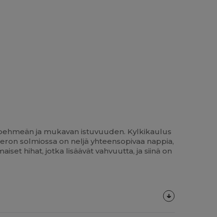
aa pehmeän ja mukavan istuvuuden. Kylkikaulus
seron solmiossa on neljä yhteensopivaa nappia,
set hihat, jotka lisäävät vahvuutta, ja siinä on