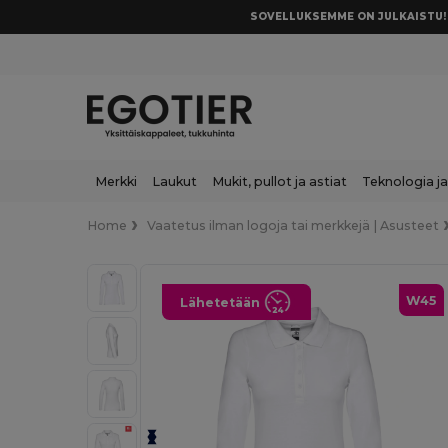
SOVELLUKSEMME ON JULKAISTU! 
Merkki
Laukut
Mukit, pullot ja astiat
Teknologia ja
Home
Vaatetus ilman logoja tai merkkejä | Asusteet
W45
Lähetetään