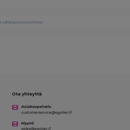
Ota yhteyttä
Asiakaspalvelu
customerservice@egotier.fi
Myynti
sales@egotier.fi